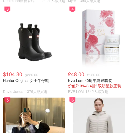
柑橘的浓郁，混合着木质的沉静气息，又用烟熏感将这种混
Dealmoon澳新省钱快报
2021人感兴趣
Myer
1394人感兴趣
合的魅力放大。
我很难说这是一支柑橘调还是一支木质调的
3
4
香氛蜡烛，某种若有似无的焚香感却总是使人感到安宁。复
杂而独特的香气使我安宁同时又深感浑厚。这个香气仅用高
级这两个字很难概括。（
购买链接
）
$104.30
£48.00
$220.00
£120.00
Hunter Original 女士牛仔靴
Eve Lom 40周年典藏套装
价值£139=3.4折! 双明星款正装
David Jones
1376人感兴趣
EVE LOM
1342人感兴趣
5
6
图片来自于@ 安同学，版权属于原作者