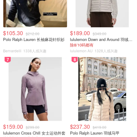
拉丝铜盖加上墨绿色玻璃外瓶的高级观感，拿在手上是沉甸
甸的质感，再加上带有安宁与力量的香气，这支RAW
INSTINCT CANDLE于我而言几乎无可挑剔，唯一的缺点是
$105.30
$189.00
$212.00
$349.00
它是消耗品，不能一直点下去。
如果你需要一支能给你疗愈
Polo Ralph Lauren 长袖麻花针织衫
lululemon Down and Around 羽绒夹克
与力量的香氛蜡烛，它非常适合。
（
购买链接
）
除8/10码都有
Bernardelli
1338人感兴趣
lululemon AU
1328人感兴趣
2.SMOOTH + REFINE BODY LOTION 柔滑润肤身体乳
7
8
$159.00
$237.30
$299.00
$419.00
lululemon Cross Chill 女士运动外套
Polo Ralph Lauren 羽绒马甲