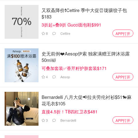
Crabtree & Evelyn治愈好物分享
又双叒降价❗️Cettire 季中大促⏰珑骧饺子包
$183
1. RAW INSTINCT CANDLE 原始本能香氛蜡烛
3折起+叠9折 Gucci面包鞋$991
8
Cettire
APP打开
史无前例❤️Aesop伊索 独家满赠王牌沐浴露
50ml🛀
可叠加套装✅香芹籽护肤套装$171
4
Aesop
APP打开
Bernardelli 八月大促📢拉夫劳伦衬衫$51🐎麻
花毛衣$105
直接4.5折！TB四杠卫衣$481
图片来自于@ 安同学，版权属于原作者
3
Bernardelli
APP打开
大抵是因为重复单调的生活中总需要一些仪式感，宅家之后