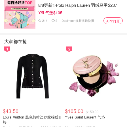
我对香氛蜡烛的需求度骤然提高。作为一个偏爱木质香和焚
8/8更新✨Polo Ralph Lauren 羽绒马甲$237
香的人。Crabtree & Evelyn这支RAW INSTINCT CANDLE
YSL气垫$105
在我众多的香薰蜡烛中是非常合心意的一支。（
购买链接
）
214
5
Dealmoon澳新省钱快报
APP打开
大家都在抢
1
2
$43.50
$105.00
$150.00
图片来自于@ 安同学，版权属于原作者
Louis Vuitton 黑色荷叶边罗纹棉质开
Yves Saint Laurent 气垫
衫