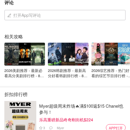
评论
打开App写评论
图片来自于ins@crabtreeandevelyn，版权属于原作者
相关攻略
无论是香氛蜡烛，还是身体乳，Crabtree & Evelyn特有高级
香气总能为我带来安宁的心境。
狂野，无规则，独特，无懈
可击是瑰柏翠特有的精神。
或许对于我而言，Crabtree &
Evelyn的最大力量在于使人诚恳而宁静的面对真实的自我。
2026美剧推荐 - 最新必
2026韩剧推荐 - 最新高
2026综艺推荐 - 热门好
它的风格调性与自然诉说，总让人回归平静。
看高分美剧排行榜 - 8月
分好看韩剧排行榜 - 8月
看的综艺节目排行榜 - 
最新: 《​​足球教练 》第
最新：丁海寅《我的荒
月最新:《​​伦敦合伙人
四季回归！
糖恋爱 》上线❣️
回归啦
折扣排行榜
Myer超级周末炸场🔥满$100返$15 Chanel也
参与！
乐高重磅新品咚奇刚街机$224
3
Myer
APP打开