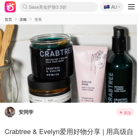
🇦🇺
Sasa美妆护肤3.5折
AU
lululemon折扣上新
SSENSE年中2.5折
FreshBeauty好价汇总
Cettire降价+叠9折
WWS Coles超市实拍
viagogo二手票捡漏
Myer超级周末
The Outnet奢牌1折起
David Jones 3折起
Flannels大牌1折
Perfumes Club护肤1折
AMIRO面罩$251
Amazon折扣汇总
eToro入金$200送$50
Amazon数码好物
ICONIC本周7.5折
ThedoubleF高奢地板价
Moose Knuckles 6折
丝芙兰5折起
EUFY摄像头$98
Selenichast首饰2折
Trip机票酒店促销
YSL送5件彩妆礼
Amazon家居好物
Amazon美妆护肤
雅漾大喷$8
过敏原检测盒$33
伊索独家赠50ml沐浴露
科颜氏高保湿面霜$29
SEALIFE海洋馆门票6折
丝塔芙大白罐$16
订阅Newsletter送香薰
Cult Beauty 6.8折
Harrods圣诞日历$525
LN-CC奢牌私促3折
d'Alba空姐喷雾$16
EVE LOM套装£56
Bernardelli独家4折
Adore Beauty 6折起
CT圣诞日历
Mytheresa奢品2.7折
Luxury Escapes 9折
Currentbody美容仪$881
MOON Garden Live
Roborock扫地机$649
Tingo Life水杯$24
Valentino官网5折
CR洗护套装$23
修丽可4件套$159
Myer彩妆2件7折
GANNI官网4.5折
Stylevana韩妆4折
Tessabit高奢8.5折
OGX洗发水$11
Amazon阿德莱德次日达
卡诗8.5折+赠礼
Philips Hue灯具8折
首页
攻略
变美
安同学
关注
Crabtree & Evelyn爱用好物分享 | 用高级自