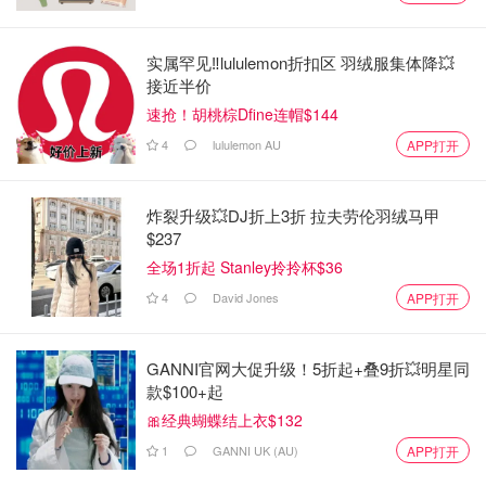
实属罕见‼️lululemon折扣区 羽绒服集体降💥
接近半价
速抢！胡桃棕Dfine连帽$144
4
lululemon AU
APP打开
炸裂升级💥DJ折上3折 拉夫劳伦羽绒马甲
$237
全场1折起 Stanley拎拎杯$36
图片来自于ins@crabtreeandevelyn，版权属于原作者
4
David Jones
APP打开
久在樊笼里，复得返自然。这句少年时代便深入脑海的诗
GANNI官网大促升级！5折起+叠9折💥明星同
句，竟在很多年后跨越重洋后被我突然想起，成为我接触
款$100+起
Crabtree & Evelyn瑰柏翠这个英国品牌中的真实感触。
宅家
🎀经典蝴蝶结上衣$132
一年有余，今天就来跟大家一起聊聊这些时光中治愈了我的
1
GANNI UK (AU)
APP打开
Crabtree & Evelyn瑰柏翠单品们，希望你我同被疗愈。