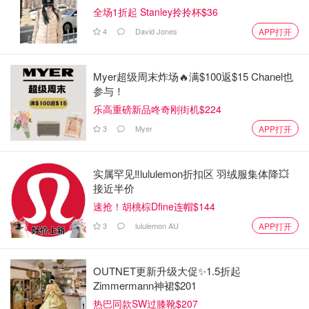
全场1折起 Stanley拎拎杯$36
4
David Jones
APP打开
Myer超级周末炸场🔥满$100返$15 Chanel也
参与！
乐高重磅新品咚奇刚街机$224
3
Myer
APP打开
实属罕见‼️lululemon折扣区 羽绒服集体降💥
接近半价
速抢！胡桃棕Dfine连帽$144
3
lululemon AU
APP打开
OUTNET更新升级大促✨1.5折起
Zimmermann神裙$201
热巴同款SW过膝靴$207