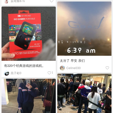
晏尾蝶87s
以及一些杂七杂八的东西。还有
一部分包裹估计下周陆续会到。
🙈！
太冷了 早安 亲们
有220个经典游戏的游戏机。
Celine030
燕子彬0
1