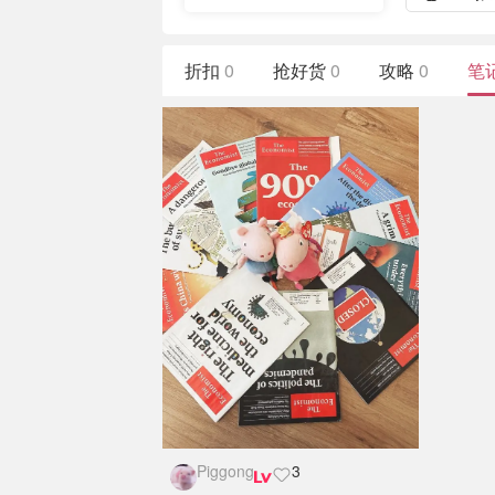
折扣
0
抢好货
0
攻略
0
笔
Piggong
3