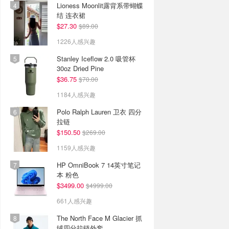
Lioness Moonlit露背系带蝴蝶
结 连衣裙
$27.30
$89.00
1226人感兴趣
Stanley Iceflow 2.0 吸管杯
30oz Dried Pine
$36.75
$70.00
1184人感兴趣
Polo Ralph Lauren 卫衣 四分
拉链
$150.50
$269.00
1159人感兴趣
HP OmniBook 7 14英寸笔记
本 粉色
$3499.00
$4999.00
661人感兴趣
The North Face M Glacier 抓
绒四分拉链外套