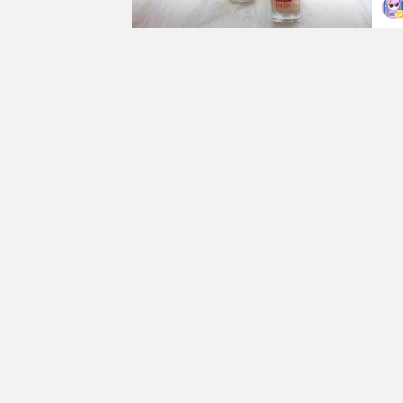
存
T
但