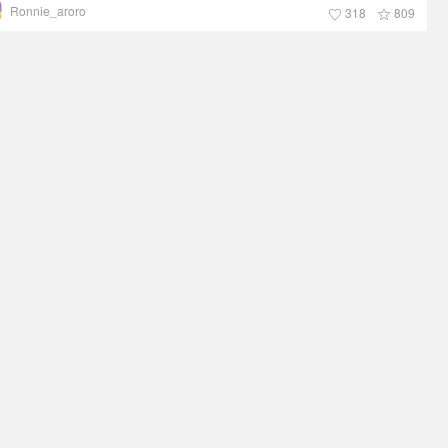
Ronnie_aroro
在的理由是什么呢？这世界上不是每个人都舍得买CPB、LP、
318
809
wany，可能是新手学生党、可能是底妆小白、可能钱包没那么鼓……
这一切都不可