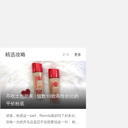
精选攻略
2
/
5
更多
不吃土也能美 | 细数10款高性价比的
平价粉底
讲真，粉底这一part，Ronnie真的写了好多次。
但每一次的开头总是忍不住想要说这一句： 粉
底，是整个彩妆范畴最值得投资的一个品类。真