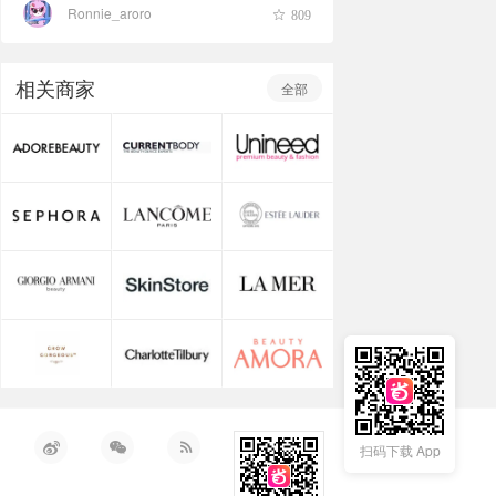
Ronnie_aroro
809
心不是为了装B格、踩平价。毕竟粉底要涂满一整
张脸。在你钱包的能力范围内，选一款最好、最
合适的粉底，绝对对
相关商家
全部
扫码下载 App