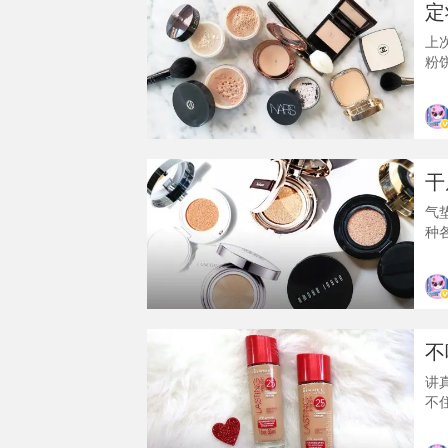
定
上
粉
的
说
妆
部
普
干
气
种
模
配
信
可
不
不
讲
不
心
力