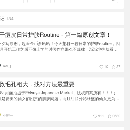
记
134
干痘皮日常护肤Routine - 第一篇原创文章！
一次写原创，趁着金币多哈哈！今天想聊一聊日常的护肤routine，因
9月开始工作之后不像上学的时候作息那么不规律，渐渐地护肤看到
一点成效，希望给同样肤质的小伙伴们一些帮助。先来一个大预览！
主
Kel_j
10
27
救毛孔粗大，找对方法最重要
S: 封面拍摄于Ebisuya Japanese Market，版权归其所有！！！）
直是爱美的仙女们困扰的肌肤问题，而且油脂分泌旺盛的仙女更为严
。在这个看颜值的时代，毛孔粗大真的很影响肌肤状态
小唯一
911
2630