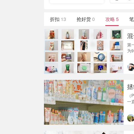
折扣
13
抢好货
0
攻略
5
笔
混
第
为
了
po
拯
（P
一
重