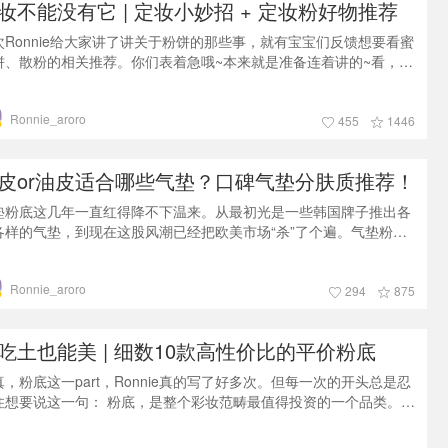
妆不能没有它 | 定妆小妙招 + 定妆粉好物推荐
次Ronnie给大家讲了讲关于粉饼的那些事，就有宝宝们反馈想要看蜜
饼、散粉的相关推荐。你们表着急哦~本来就是准备连着讲的~看，小
这就来了~准备好了就上车吧！今天的话题是：定妆粉！走着！如果
粉饼是化妆过程中可有可无的一样东西，因为妆容够结实其实需要补
Ronnie_aroro
的时候是很少的，那定妆粉却会是Ronnie化妆过程中不可或缺的重要
455
1446
分。这里Ronnie再给大家复习下粉饼、散粉、蜜粉、蜜粉饼的区别：
遍来讲
皮or油皮适合哪些气垫？口碑气垫分肤质推荐！
垫粉底这几年一直红得降不下温来。从最初光是一些韩国牌子推出各
各样的气垫，到现在这股风潮已经把欧美市场“杀”了个遍。气垫粉底
拟了蜂巢储蜜原理，把粉底或BB霜存于布满细孔的海绵气垫粉芯内。
合气垫粉扑，上妆快速，而且能打造亮泽感的肌肤，还便于携带。相
Ronnie_aroro
气垫粉底你们都拥有过，某种意义上讲气垫跟粉底一样，不同的气垫
294
875
能适用于不同肤质，今天我们就来聊聊这个话题。其实Ronnie本身是
怎么推崇气垫的，
吃土也能美 | 细数10款高性价比的平价粉底
真，粉底这一part，Ronnie真的写了好多次。但每一次的开头总是忍
住想要说这一句： 粉底，是整个彩妆范畴最值得投资的一个品类。真
不是为了装B格、踩平价。毕竟粉底要涂满一整张脸。在你钱包的能
范围内，选一款最好、最合适的粉底，绝对对得起自己的脸。那平价