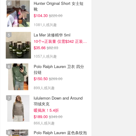
Hunter Original Short 女士短
靴
$104.30
$220.00
1081人感兴趣
La Mer 浓修精华 5ml
10个=正装量 仅需$342 正装半价！
$35.66
$82.03
1057人感兴趣
Polo Ralph Lauren 卫衣 四分
拉链
$150.50
$269.00
899人感兴趣
lululemon Down and Around
羽绒夹克
暖揭灰！5.4折
$189.00
$349.00
866人感兴趣
Polo Ralph Lauren 蓝色条纹泡