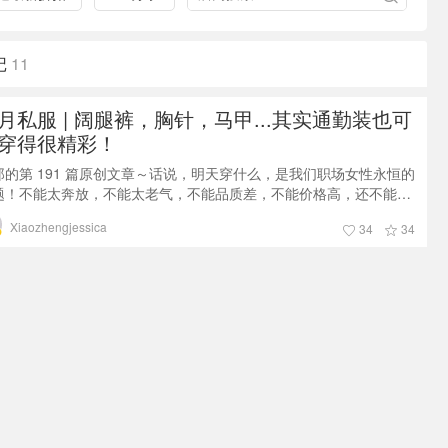
记
11
月私服 | 阔腿裤，胸针，马甲...其实通勤装也可
穿得很精彩！
郑的第 191 篇原创文章～话说，明天穿什么，是我们职场女性永恒的
题！不能太奔放，不能太老气，不能品质差，不能价格高，还不能和
家撞衫！今天就来写写7月我买了啥、穿了啥。看看一个白领女性的
Xiaozhengjessica
34
34
常穿着