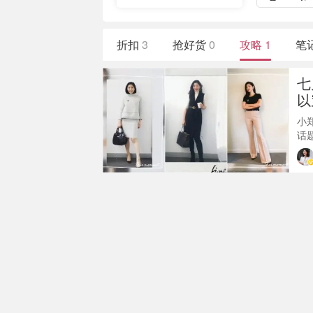
折扣
3
抢好货
0
攻略
1
笔
七
以
小
话
人
日