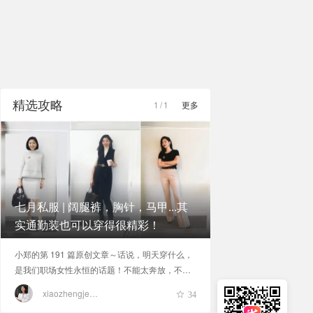
精选攻略
1
/
1
更多
七月私服 | 阔腿裤，胸针，马甲...其
实通勤装也可以穿得很精彩！
小郑的第 191 篇原创文章～话说，明天穿什么，
是我们职场女性永恒的话题！不能太奔放，不能
太老气，不能品质差，不能价格高，还不能和人
xiaozhengjessica
34
家撞衫！今天就来写写7月我买了啥、穿了啥。看