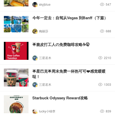
skyjblue
547
今年一定去：自驾从Vegas 到Banff（下篇）
梅丽莎
688
🌟脆皮打工人の免费咖啡攻略☕️🤫
三星若木
2210
🌟星巴克🌟周末免费一杯热可可❤️感觉暖暖
哒！
三星若木
1303
Starbuck Odyssey Reward攻略
lucky小锦李
839