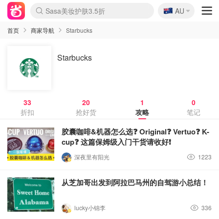
🇦🇺
Sasa美妆护肤3.5折
AU
lululemon本周上新
SSENSE年中3折
FreshBeauty好价汇总
Cettire降价+叠9折
Farfetch折上8折
WWS Coles超市实拍
viagogo二手票捡漏
Myer清仓1折起
The Outnet奢牌1折起
David Jones 3折起
Flannels大牌1折
Perfumes Club护肤1折
AMIRO返校季6.2折
Oweek抽奖送Airpods
Amazon折扣汇总
eToro入金$200送$50
Amazon数码好物
ICONIC本周7.5折
ThedoubleF高奢地板价
Moose Knuckles 6折
丝芙兰5折起
EUFY官网3.7折起
Selenichast首饰2折
Trip机票酒店促销
YSL送5件彩妆礼
Amazon家居好物
BIGBANG巡演开票
David Jones时尚3折
Amazon美妆护肤
雅漾大喷$8
过敏原检测盒$33
伊索独家赠50ml沐浴露
科颜氏送高保湿面霜
SEALIFE海洋馆门票6折
丝塔芙大白罐$16
订阅Newsletter送香薰
Cult Beauty 6.8折
Harrods圣诞日历2.3折
LN-CC奢牌私促3折
d'Alba空姐喷雾$16
EVE LOM套装逆天2折
Bernardelli独家4折
Adore Beauty 6折起
CT圣诞日历
Mytheresa奢品2.7折
首页
商家导航
Starbucks
Starbucks
33
20
1
0
折扣
抢好货
攻略
笔记
胶囊咖啡&机器怎么选❓ Original❓ Vertuo❓ K-
cup❓ 这篇保姆级入门干货请收好❗️
深夜里有阳光
1223
从芝加哥出发到阿拉巴马州的自驾游小总结！
lucky小锦李
336