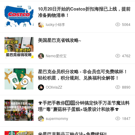
10月20日开始的Costco折扣海报已上线，提前
准备购物清单！
lucky小锦李
5064
美国星巴克省钱攻略~
Nemo爱挖宝
4762
星巴克会员积分攻略 - 非会员也可免费续杯！
轻松积星，积分规则、兑换福利全解答！
OOliviaZZ
8890
🍄手把手教你1️⃣0️⃣分钟搞定快手万圣节魔法料
理/“毒”蘑菇杯子蛋糕+场景设计和故事🍄
supermommy
1847
㊙️星巴克新品三种点法+免费续杯‼️