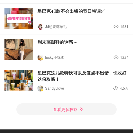
星巴克4⃣️款不会出错的节日特调✅
Jd想要薅羊毛
1581
周末高跟鞋的诱惑～
lucky小锦李
1224
星巴克这几款特饮可以反复点不出错，快收好
这份攻略！
SandyJlove
4.5万
查看更多攻略