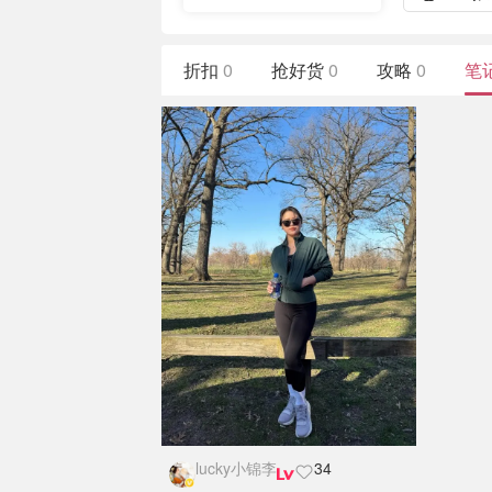
折扣
0
抢好货
0
攻略
0
笔
lucky小锦李
34