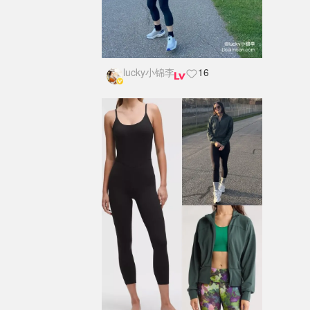
lucky小锦李
16