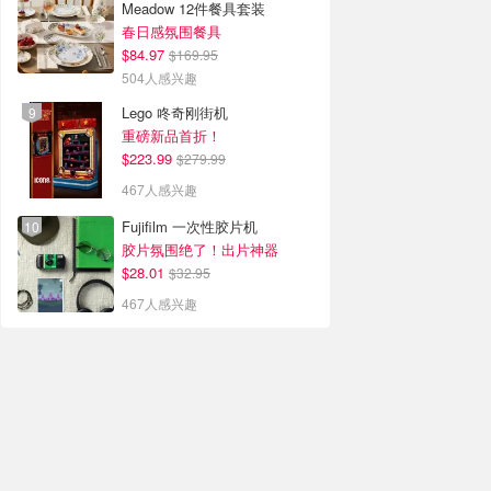
Meadow 12件餐具套装
春日感氛围餐具
$84.97
$169.95
504人感兴趣
Lego 咚奇刚街机
重磅新品首折！
$223.99
$279.99
467人感兴趣
Fujifilm 一次性胶片机
胶片氛围绝了！出片神器
$28.01
$32.95
467人感兴趣