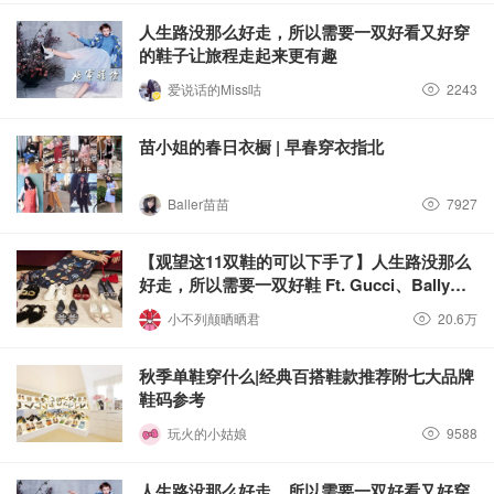
人生路没那么好走，所以需要一双好看又好穿
的鞋子让旅程走起来更有趣
爱说话的Miss咕
2243
苗小姐的春日衣橱 | 早春穿衣指北
Baller苗苗
7927
【观望这11双鞋的可以下手了】人生路没那么
好走，所以需要一双好鞋 Ft. Gucci、Bally、
Roger Vivier...
小不列颠晒晒君
20.6万
秋季单鞋穿什么|经典百搭鞋款推荐附七大品牌
鞋码参考
玩火的小姑娘
9588
人生路没那么好走，所以需要一双好看又好穿