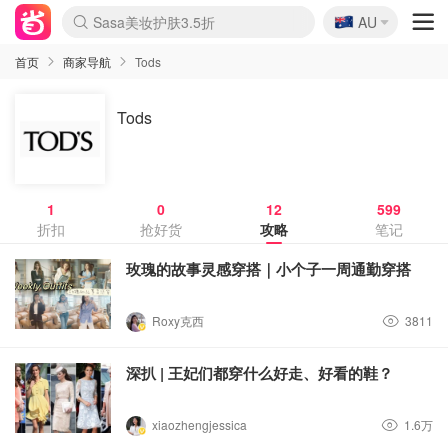
🇦🇺
Sasa美妆护肤3.5折
AU
lululemon折扣上新
SSENSE年中2.5折
FreshBeauty好价汇总
Cettire降价+叠9折
WWS Coles超市实拍
viagogo二手票捡漏
Myer超级周末
The Outnet奢牌1折起
David Jones 3折起
Flannels大牌1折
Perfumes Club护肤1折
AMIRO面罩$251
Amazon折扣汇总
eToro入金$200送$50
Amazon数码好物
ICONIC本周7.5折
ThedoubleF高奢地板价
Moose Knuckles 6折
丝芙兰5折起
EUFY摄像头$98
Selenichast首饰2折
Trip机票酒店促销
YSL送5件彩妆礼
Amazon家居好物
Amazon美妆护肤
雅漾大喷$8
过敏原检测盒$33
伊索独家赠50ml沐浴露
科颜氏高保湿面霜$29
SEALIFE海洋馆门票6折
丝塔芙大白罐$16
订阅Newsletter送香薰
Cult Beauty 6.8折
Harrods圣诞日历$525
LN-CC奢牌私促3折
d'Alba空姐喷雾$16
EVE LOM套装£56
Bernardelli独家4折
Adore Beauty 6折起
CT圣诞日历
Mytheresa奢品2.7折
Luxury Escapes 9折
Currentbody美容仪$881
MOON Garden Live
Roborock扫地机$649
Tingo Life水杯$24
Valentino官网5折
CR洗护套装$23
修丽可4件套$159
Myer彩妆2件7折
GANNI官网4.5折
Stylevana韩妆4折
Tessabit高奢8.5折
OGX洗发水$11
Amazon阿德莱德次日达
卡诗8.5折+赠礼
Philips Hue灯具8折
首页
商家导航
Tods
Tods
1
0
12
599
折扣
抢好货
攻略
笔记
玫瑰的故事灵感穿搭｜小个子一周通勤穿搭
Roxy克西
3811
深扒 | 王妃们都穿什么好走、好看的鞋？
xiaozhengjessica
1.6万