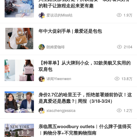
的鞋子让旅程走起来更有趣
爱说话的Miss咕
1.9万
年中大促剁手单 | 最爱还是包包
朗姆爱咖啡
2104
【种草单】从大牌到小众，32款美貌又实用的
双肩包
译闻Yiwenwen
13.8万
身价2.7亿的哈里王子，拒绝签署婚前协议！这
是真爱还是愚蠢？| 周报（3/18-3/24）
xiaozhengjessica
1.2万
亲临黑五woodbury outlets︱什么牌子值得买
︱购物分享+不完整购物指南