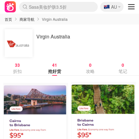
🇦🇺
Sasa美妆护肤3.5折
AU
lululemon折扣上新
SSENSE年中3折
FreshBeauty好价汇总
Cettire降价+叠9折
WWS Coles超市实拍
viagogo二手票捡漏
Myer超级周末1折
The Outnet奢牌1折起
David Jones 3折起
Flannels大牌1折
Perfumes Club护肤1折
AMIRO返校季6.2折
Amazon折扣汇总
eToro入金$200送$50
Amazon数码好物
ICONIC本周7.5折
ThedoubleF高奢地板价
Moose Knuckles 6折
丝芙兰5折起
EUFY官网3.7折起
Selenichast首饰2折
Trip机票酒店促销
YSL送5件彩妆礼
Amazon家居好物
Amazon美妆护肤
雅漾大喷$8
过敏原检测盒$33
伊索独家赠50ml沐浴露
科颜氏清仓3折
SEALIFE海洋馆门票6折
丝塔芙大白罐$16
订阅Newsletter送香薰
Cult Beauty 6.8折
Harrods圣诞日历2.3折
LN-CC奢牌私促3折
d'Alba空姐喷雾$16
EVE LOM套装逆天2折
Bernardelli独家4折
Adore Beauty 6折起
CT圣诞日历
Mytheresa奢品2.7折
Luxury Escapes 9折
Currentbody美容仪9折
MOON Garden Live
Roborock扫地机3.7折
Tingo Life水杯$24
Valentino官网5折
CR洗发护发6.3折
修丽可套装7.4折
Myer彩妆2件7折
GANNI官网4.5折
Stylevana韩妆4折
Tessabit高奢8.5折
OGX洗护4折
Amazon阿德莱德次日达
卡诗8.5折+赠礼
Philips Hue灯具8折
首页
商家导航
Virgin Australia
Virgin Australia
33
41
0
0
折扣
抢好货
攻略
笔记