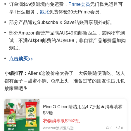
订单满$59澳洲境内免运费，
Prime会员
无门槛免运且可
享1日达服务，
戳此
免费体验30天Prime会员。
部分产品通过Subscribe & Save结账再享额外9折。
部分Amazon自营产品满AU$49包邮新西兰，需购物车测
试，不满AU$49邮费约AU$6.99；非自营产品邮费需加购
测试。
点击购买>>
小编推荐：
Allens这波价格太香了！大袋装随便嗨吃、送人
都有面子～甜蜜不齁、Q弹上头，准备过节的朋友快囤几包
放家里吧🍭
Pine O Cleen清洁用品4.7折起🔥消毒喷雾
$3/瓶
衣物消毒液$24/2瓶
0
0
Amazon澳洲亚马逊