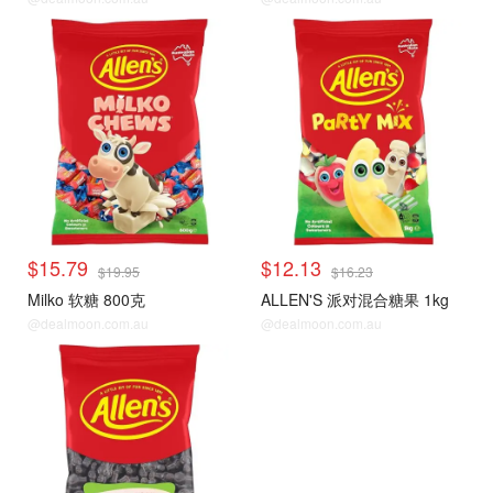
$15.79
$12.13
$19.95
$16.23
Milko 软糖 800克
ALLEN'S 派对混合糖果 1kg
@dealmoon.com.au
@dealmoon.com.au