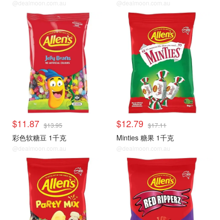
@dealmoon.com.au
@dealmoon.com.au
$11.87
$12.79
$13.95
$17.11
彩色软糖豆 1千克
Minties 糖果 1千克
@dealmoon.com.au
@dealmoon.com.au