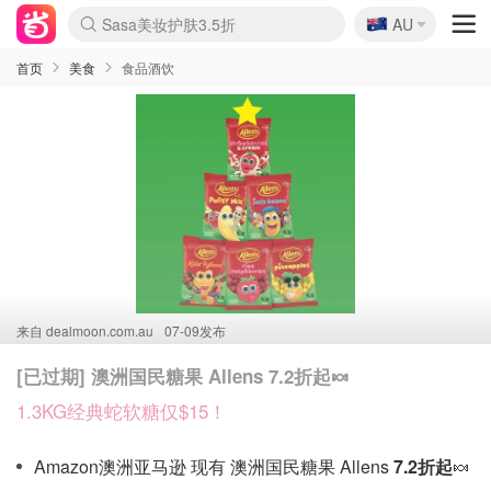
🇦🇺
Sasa美妆护肤3.5折
AU
lululemon折扣上新
SSENSE年中3折
FreshBeauty好价汇总
Cettire降价+叠9折
WWS Coles超市实拍
viagogo二手票捡漏
Myer超级周末1折
The Outnet奢牌1折起
David Jones 3折起
Flannels大牌1折
Perfumes Club护肤1折
AMIRO返校季6.2折
Amazon折扣汇总
eToro入金$200送$50
Amazon数码好物
ICONIC本周7.5折
ThedoubleF高奢地板价
Moose Knuckles 6折
丝芙兰5折起
EUFY官网3.7折起
Selenichast首饰2折
Trip机票酒店促销
YSL送5件彩妆礼
Amazon家居好物
Amazon美妆护肤
雅漾大喷$8
过敏原检测盒$33
伊索独家赠50ml沐浴露
科颜氏清仓3折
SEALIFE海洋馆门票6折
丝塔芙大白罐$16
订阅Newsletter送香薰
Cult Beauty 6.8折
Harrods圣诞日历2.3折
LN-CC奢牌私促3折
d'Alba空姐喷雾$16
EVE LOM套装逆天2折
Bernardelli独家4折
Adore Beauty 6折起
CT圣诞日历
Mytheresa奢品2.7折
Luxury Escapes 9折
Currentbody美容仪9折
MOON Garden Live
Roborock扫地机3.7折
Tingo Life水杯$24
Valentino官网5折
CR洗发护发6.3折
修丽可套装7.4折
Myer彩妆2件7折
GANNI官网4.5折
Stylevana韩妆4折
Tessabit高奢8.5折
OGX洗护4折
Amazon阿德莱德次日达
卡诗8.5折+赠礼
Philips Hue灯具8折
首页
美食
食品酒饮
来自
dealmoon.com.au
07-09发布
[已过期] 澳洲国民糖果 Allens 7.2折起🍬
1.3KG经典蛇软糖仅$15！
Amazon澳洲亚马逊 现有 澳洲国民糖果 Allens
7.2折起
🍬