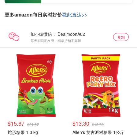
更多amazon每日实时好价
戳此直达>>
加小编微信：
复制
每天刷刷朋友圈，精华折扣不漏掉
$15.67
$13.30
$21.67
$18.73
蛇形糖果 1.3 kg
Allen's 复古派对糖果 1公斤