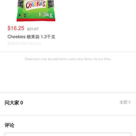
$16.25
$21.67
Cheekies 糖果袋 1.3千克
@dealmoon.com.au
Dealmoon may be paid when users buy items via our links.
问大家
0
全部
评论