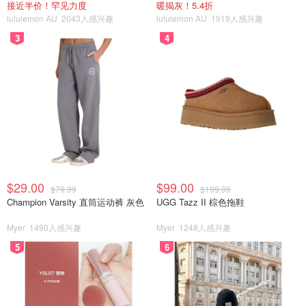
接近半价！罕见力度
暖揭灰！5.4折
lululemon AU
2043人感兴趣
lululemon AU
1919人感兴趣
3
4
$29.00
$99.00
$79.99
$199.99
Champion Varsity 直筒运动裤 灰色
UGG Tazz II 棕色拖鞋
Myer
1490人感兴趣
Myer
1248人感兴趣
5
6