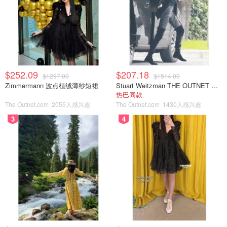
$252.09
$207.18
$1297.00
$1514.00
Zimmermann 波点植绒薄纱短裙
Stuart Weitzman THE OUTNET 麂皮过膝靴 黑色
热巴同款
The Outnet.com
2055人感兴趣
The Outnet.com
1430人感兴趣
3
4