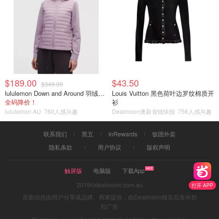
$189.00
$43.50
$349.00
lululemon Down and Around 羽绒夹克
Louis Vuitton 黑色荷叶边罗纹棉质开
全码降价！
衫
lululemon AU
760人感兴趣
Dealmoon澳新省钱快报
756人感兴趣
联系我们
黑五
InRewards
饭团外卖
隐私条款
用户协议
版权声明
触屏版
电脑版
下载App
2019©dealmoon.com.au
打开 APP
页面信息由用户分享或品牌、商家提供，由Dealmoon核实后发布折
扣广告