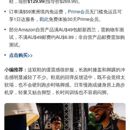
鞋，现价
$129.99
(指导价$269.99)。
订单满$59澳洲境内免运费，
Prime会员
无门槛免运且可
享1日达服务，
戳此
免费体验30天Prime会员。
部分Amazon自营产品满AU$49包邮新西兰，需购物车测
试，不满AU$49邮费约AU$6.99；非自营产品邮费需加购
测试。
点击购买>>
小编推荐：
这双鞋的缓震感很舒服，长跑时膝盖和脚踝的冲
击感明显减轻了不少。鞋底的回弹反馈适中，既不会觉得太
软塌，也不会硬到跑步时咯脚感。日常慢跑或健身房上跑步
机穿，轻量又贴合脚型，长时间训练也不容易闷脚。