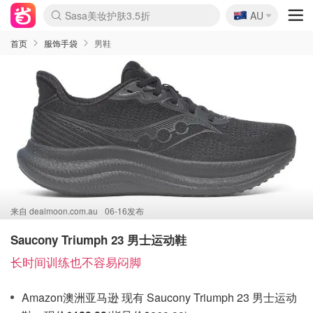
🇦🇺
Sasa美妆护肤3.5折
AU
lululemon折扣上新
SSENSE年中2.5折
FreshBeauty好价汇总
Cettire降价+叠9折
WWS Coles超市实拍
viagogo二手票捡漏
Myer超级周末
The Outnet奢牌1折起
David Jones 3折起
Flannels大牌1折
Perfumes Club护肤1折
AMIRO面罩$251
Amazon折扣汇总
eToro入金$200送$50
Amazon数码好物
ICONIC本周7.5折
ThedoubleF高奢地板价
Moose Knuckles 6折
丝芙兰5折起
EUFY摄像头$98
Selenichast首饰2折
Trip机票酒店促销
YSL送5件彩妆礼
Amazon家居好物
Amazon美妆护肤
雅漾大喷$8
过敏原检测盒$33
伊索独家赠50ml沐浴露
科颜氏高保湿面霜$29
SEALIFE海洋馆门票6折
丝塔芙大白罐$16
订阅Newsletter送香薰
Cult Beauty 6.8折
Harrods圣诞日历$525
LN-CC奢牌私促3折
d'Alba空姐喷雾$16
EVE LOM套装£56
Bernardelli独家4折
Adore Beauty 6折起
CT圣诞日历
Mytheresa奢品2.7折
Luxury Escapes 9折
Currentbody美容仪$881
MOON Garden Live
Roborock扫地机$649
Tingo Life水杯$24
Valentino官网5折
CR洗护套装$23
修丽可4件套$159
Myer彩妆2件7折
GANNI官网4.5折
Stylevana韩妆4折
Tessabit高奢8.5折
OGX洗发水$11
Amazon阿德莱德次日达
卡诗8.5折+赠礼
Philips Hue灯具8折
首页
服饰手袋
男鞋
来自
dealmoon.com.au
06-16发布
Saucony Triumph 23 男士运动鞋
长时间训练也不容易闷脚
Amazon澳洲亚马逊 现有 Saucony Triumph 23 男士运动