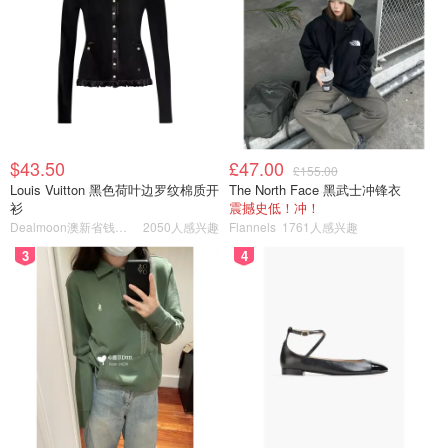
$43.50
£47.00
£155.00
Louis Vuitton 黑色荷叶边罗纹棉质开
The North Face 黑武士冲锋衣
衫
震撼史低！冲！
Dealmoon澳新省钱快报
2050人感兴趣
Flannels
1761人感兴趣
3
4