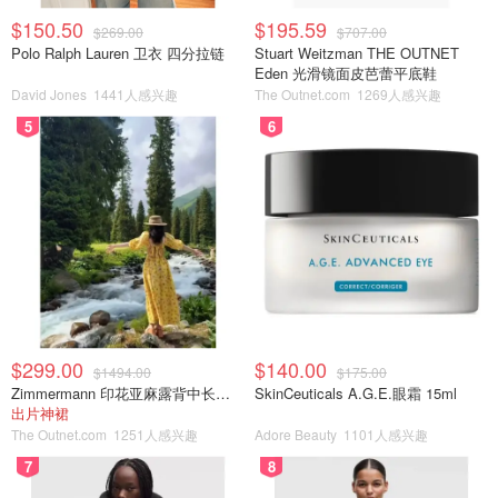
$150.50
$195.59
$269.00
$707.00
Polo Ralph Lauren 卫衣 四分拉链
Stuart Weitzman THE OUTNET
Eden 光滑镜面皮芭蕾平底鞋
David Jones
1441人感兴趣
The Outnet.com
1269人感兴趣
5
6
$299.00
$140.00
$1494.00
$175.00
Zimmermann 印花亚麻露背中长连衣裙
SkinCeuticals A.G.E.眼霜 15ml
出片神裙
The Outnet.com
1251人感兴趣
Adore Beauty
1101人感兴趣
7
8