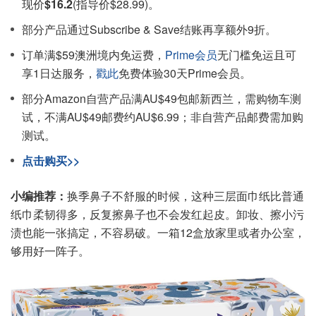
现价
$16.2
(指导价$28.99)。
部分产品通过Subscribe & Save结账再享额外9折。
订单满$59澳洲境内免运费，
Prime会员
无门槛免运且可
享1日达服务，
戳此
免费体验30天Prime会员。
部分Amazon自营产品满AU$49包邮新西兰，需购物车测
试，不满AU$49邮费约AU$6.99；非自营产品邮费需加购
测试。
点击购买>>
小编推荐：
换季鼻子不舒服的时候，这种三层面巾纸比普通
纸巾柔韧得多，反复擦鼻子也不会发红起皮。卸妆、擦小污
渍也能一张搞定，不容易破。一箱12盒放家里或者办公室，
够用好一阵子。