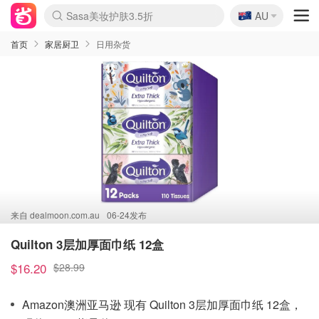
🇦🇺
Sasa美妆护肤3.5折
AU
lululemon折扣上新
SSENSE年中2.5折
FreshBeauty好价汇总
Cettire降价+叠9折
WWS Coles超市实拍
viagogo二手票捡漏
Myer超级周末
The Outnet奢牌1折起
David Jones 3折起
Flannels大牌1折
Perfumes Club护肤1折
AMIRO面罩$251
Amazon折扣汇总
eToro入金$200送$50
Amazon数码好物
ICONIC本周7.5折
ThedoubleF高奢地板价
Moose Knuckles 6折
丝芙兰5折起
EUFY摄像头$98
Selenichast首饰2折
Trip机票酒店促销
YSL送5件彩妆礼
Amazon家居好物
Amazon美妆护肤
雅漾大喷$8
过敏原检测盒$33
伊索独家赠50ml沐浴露
科颜氏高保湿面霜$29
SEALIFE海洋馆门票6折
丝塔芙大白罐$16
订阅Newsletter送香薰
Cult Beauty 6.8折
Harrods圣诞日历$525
LN-CC奢牌私促3折
d'Alba空姐喷雾$16
EVE LOM套装£56
Bernardelli独家4折
Adore Beauty 6折起
CT圣诞日历
Mytheresa奢品2.7折
Luxury Escapes 9折
Currentbody美容仪$881
MOON Garden Live
Roborock扫地机$649
Tingo Life水杯$24
Valentino官网5折
CR洗护套装$23
修丽可4件套$159
Myer彩妆2件7折
GANNI官网4.5折
Stylevana韩妆4折
Tessabit高奢8.5折
OGX洗发水$11
Amazon阿德莱德次日达
卡诗8.5折+赠礼
Philips Hue灯具8折
首页
家居厨卫
日用杂货
来自
dealmoon.com.au
06-24发布
Quilton 3层加厚面巾纸 12盒
$16.20
$28.99
Amazon澳洲亚马逊 现有 Quilton 3层加厚面巾纸 12盒，