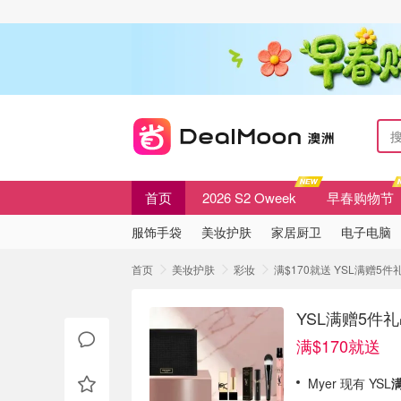
首页
2026 S2 Oweek
早春购物节
服饰手袋
美妆护肤
家居厨卫
电子电脑
首页
美妆护肤
彩妆
满$170就送 YSL满赠
YSL满赠5件
满$170就送
Myer 现有 YSL