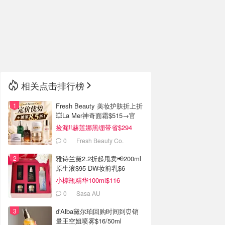
🇮🇹
意大利
🇦🇺
澳洲
🇳🇿
新西兰
相关点击排行榜
Fresh Beauty 美妆护肤折上折
💥La Mer神奇面霜$515→官
$955
捡漏‼️赫莲娜黑绷带省$294
0
Fresh Beauty Co.
雅诗兰黛2.2折起甩卖📢200ml
原生液$95 DW妆前乳$6
小棕瓶精华100ml$116
0
Sasa AU
d'Alba黛尔珀回购时间到⏰️销
量王空姐喷雾$16/50ml