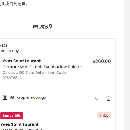
利亚境内免运费。
赠礼有效👇