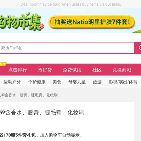
Dealmoon may be paid when users buy items via our links.
点击排行
抢好货
免费试用
社区
兑换商城
运动户外
个护健康
美食
母婴儿童
旅游
影视/演出/体育
5件礼🎁含香水、唇膏、睫毛膏、化妆刷
礼🎁含香水、唇膏、睫毛膏、化妆刷
满$170赠5件套礼包
，加入购物车自动显示。