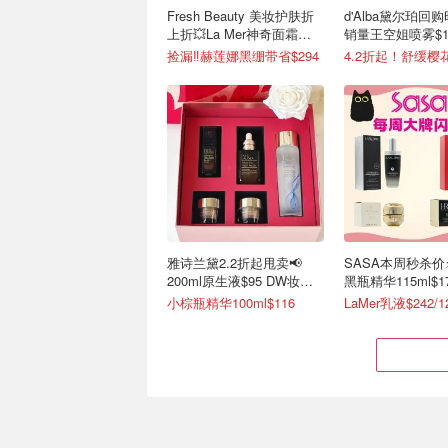
Fresh Beauty 美妆护肤折
d'Alba黛尔珀回
上折💥La Mer神奇面霜
销量王空姐喷雾$16
$515→官$955
捡漏‼️赫莲娜黑绷带省$294
雅诗兰黛2.2折起甩卖📢
SASA本周秒杀价
200ml原生液$95 DW妆前
黑瓶精华115ml$1
乳$6
$381)
小棕瓶精华100ml$116
LaMer乳液$242/1