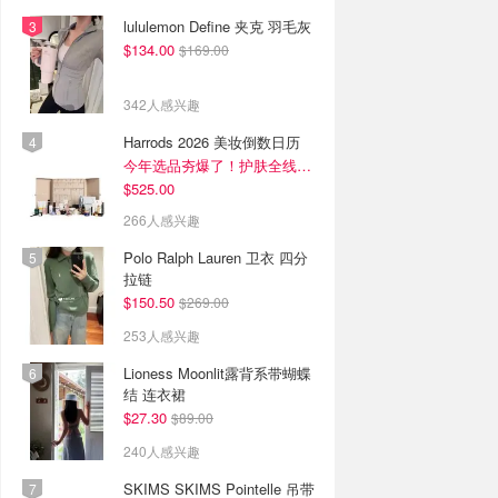
lululemon Define 夹克 羽毛灰
$134.00
$169.00
342人感兴趣
Harrods 2026 美妆倒数日历
今年选品夯爆了！护肤全线都很绝
$525.00
266人感兴趣
Polo Ralph Lauren 卫衣 四分
拉链
$150.50
$269.00
253人感兴趣
Lioness Moonlit露背系带蝴蝶
结 连衣裙
$27.30
$89.00
240人感兴趣
SKIMS SKIMS Pointelle 吊带