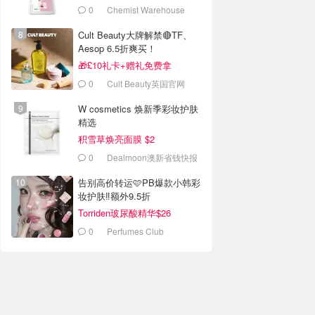
0
Chemist Warehouse
Cult Beauty大牌解禁🔴TF、
Aesop 6.5折爽买！
🎁£10礼卡+赠礼免费拿
0
Cult Beauty英国官网
W cosmetics 焕新季彩妆护肤
精选
积雪草焕亮面膜 $2
0
Dealmoon澳新省钱快报
告别高价转运🩷PB爆款小韩彩
妆护肤‼️额外9.5折
Torriden玻尿酸精华$26
0
Perfumes Club