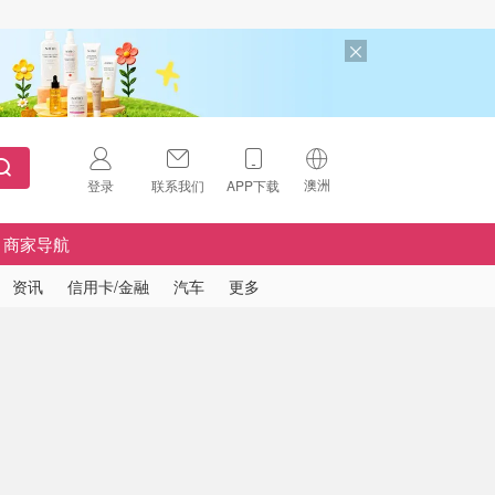
澳洲
登录
联系我们
APP下载
🇺🇸
美国
商家导航
🇨🇳
中国
资讯
信用卡/金融
汽车
更多
🇨🇦
加拿大
扫码下载 App
🇬🇧
英国
Download on the
App Store
🇩🇪
德国
Download the
Android App
🇫🇷
法国