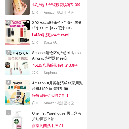
4.2折起！舒缓樱花喷雾$19🌸
0
Amazon澳洲亚马逊
SASA本周秒杀价⚡️兰蔻小黑瓶
精华115ml$177(官$381)
LaMer乳液$242/125ml
0
Sasa AU
Sephora清仓区5折起🔈dyson
Airwrap造型器$499💥
YSL四宫格眼影$91($130)👀
0
Sephora
Amazon 8月折扣清单🆕家用跑
步机$159,体脂秤$169
🕒每日好价实时更新！
0
Amazon澳洲亚马逊
Chemist Warehouse 男士彩妆
护理特惠上新
滴露抗菌洗手液 $4