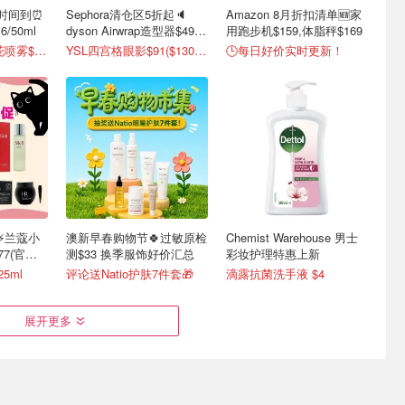
购时间到⏰️
Sephora清仓区5折起🔈
Amazon 8月折扣清单🆕家
/50ml
dyson Airwrap造型器$499
用跑步机$159,体脂秤$169
💥
4.2折起！舒缓樱花喷雾$19🌸
YSL四宫格眼影$91($130)👀
🕒每日好价实时更新！
⚡️兰蔻小
澳新早春购物节🍀过敏原检
Chemist Warehouse 男士
77(官
测$33 换季服饰好价汇总
彩妆护理特惠上新
25ml
评论送Natio护肤7件套🎁
滴露抗菌洗手液 $4
展开更多