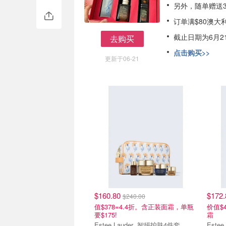
另外，随单赠送
订单满$80澳大
截止日期为6月2
去购买
去购买
点击购买>>
更新于06-21
$160.80
$172
$240.00
值$378=4.4折。含正装面霜，单瓶
价值$4
要$175!
霜
Estee Lauder 智妍护肤4件套