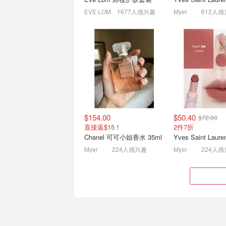
$29
算！
APP专属📱收Dior/欧缇丽等
大红瓶面霜50g仅$
EVE LOM
1677人感兴趣
Myer
612人
$154.00
$50.40
$72.00
Amazon美妆冬促2.9折起
Fresh Beauty
直接返$15！
2件7折
❄️OGX洗发水$11 雅漾大喷
上折💥La Mer神
Chanel 可可小姐香水 35ml
Yves Saint Lau
$8
$515→官$955
Aveeno保湿身体乳$12/1L
捡漏‼️赫莲娜黑绷带
Myer
224人感兴趣
Myer
224人