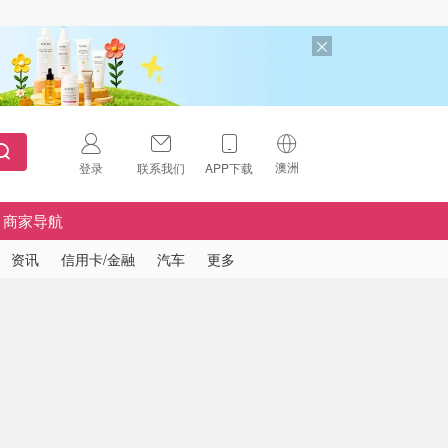
澳洲
登录
联系我们
APP下载
🇺🇸
美国
商家导航
🇨🇳
中国
资讯
信用卡/金融
汽车
更多
🇨🇦
加拿大
扫码下载 App
🇬🇧
英国
Download on the
App Store
🇩🇪
德国
Download the
Android App
🇫🇷
法国