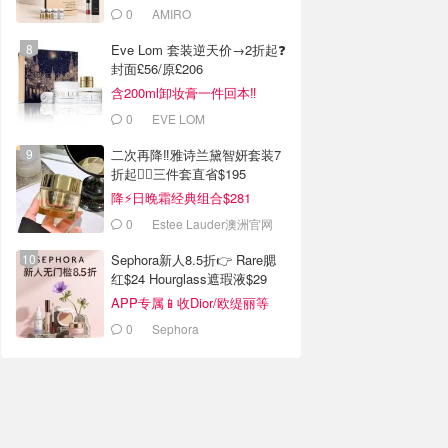
0
AMIRO
Eve Lom 套装逆天价→2折起❓
封面£56/原£206
含200ml卸妆膏一件回本‼️
0
EVE LOM
二次再降‼️雅诗兰黛智妍套装7
折起❤️‍🔥三件套直省$195
降⚡日晚霜经典组合$281
0
Estee Lauder澳洲官网
Sephora新人8.5折👉 Rare腮
红$24 Hourglass遮瑕液$29
APP专属📱收Dior/欧缇丽等
0
Sephora