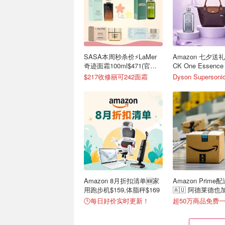
SASA本周秒杀价⚡️LaMer
Amazon 七夕送
奇迹面霜100ml$471(官
CK One Essenc
$980)
$217收修丽可242面霜
Amazon 8月折扣清单🆕家
Amazon Prime
用跑步机$159,体脂秤$169
🇦🇺 阿德莱德
达！
🕒每日好价实时更新！