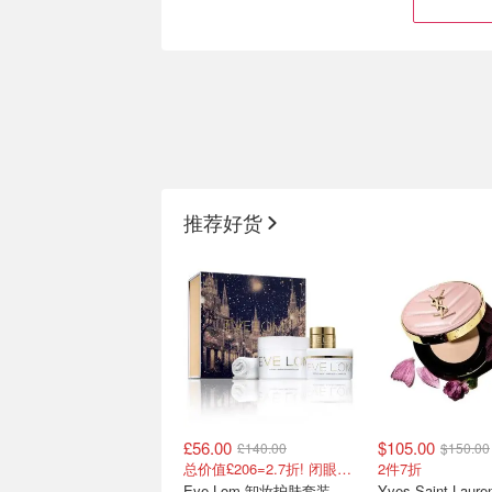
二次再降‼️雅诗兰黛智妍套
SASA 3.5折起
装7折起❤️‍🔥三件套直省$195
修55ml$102 比官
推荐好货
低！
降⚡日晚霜经典组合$281
全澳底价→小棕瓶50
£56.00
$105.00
£140.00
$150.00
Sephora新人8.5折👉 Rare
SK-II好价回归！
总价值£206=2.7折! 闭眼冲这套
2件7折
腮红$24 Hourglass遮瑕液
入门套组$111🚀
Eve Lom 卸妆护肤套装
Yves Saint Laur