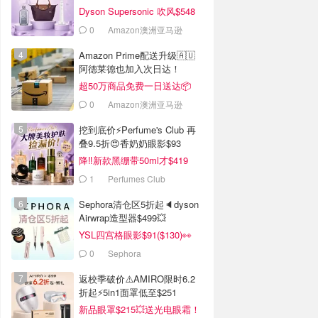
Dyson Supersonic 吹风$548
0
Amazon澳洲亚马逊
Amazon Prime配送升级🇦🇺
阿德莱德也加入次日达！
超50万商品免费一日送达📦
0
Amazon澳洲亚马逊
挖到底价⚡Perfume's Club 再
叠9.5折😍香奶奶眼影$93
降‼️新款黑绷带50ml才$419
1
Perfumes Club
Sephora清仓区5折起🔈dyson
Airwrap造型器$499💥
YSL四宫格眼影$91($130)👀
0
Sephora
返校季破价⚠️AMIRO限时6.2
折起⚡️5in1面罩低至$251
新品眼罩$215💥送光电眼霜！