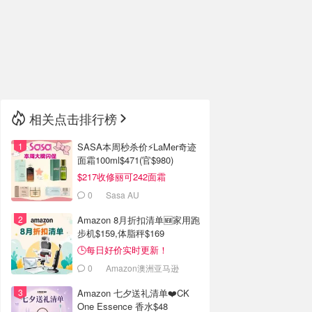
🇮🇹
意大利
🇦🇺
澳洲
🇳🇿
新西兰
相关点击排行榜
SASA本周秒杀价⚡️LaMer奇迹
面霜100ml$471(官$980)
$217收修丽可242面霜
0
Sasa AU
Amazon 8月折扣清单🆕家用跑
步机$159,体脂秤$169
🕒每日好价实时更新！
0
Amazon澳洲亚马逊
Amazon 七夕送礼清单❤️CK
One Essence 香水$48