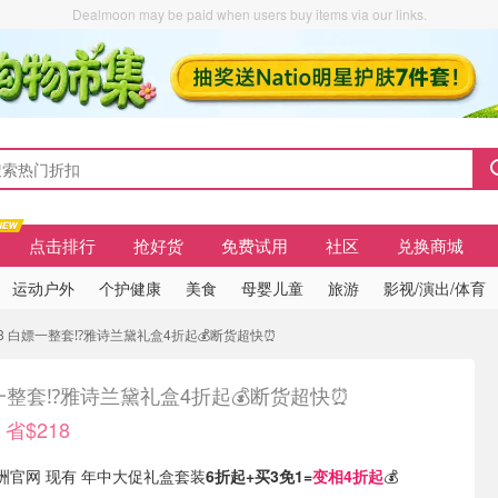
Dealmoon may be paid when users buy items via our links.
点击排行
抢好货
免费试用
社区
兑换商城
运动户外
个护健康
美食
母婴儿童
旅游
影视/演出/体育
218 白嫖一整套⁉️雅诗兰黛礼盒4折起💰断货超快⏰
整套⁉️雅诗兰黛礼盒4折起💰断货超快⏰
 省$218
er澳洲官网 现有 年中大促礼盒套装
6折起+买3免1=
变相4折起
💰