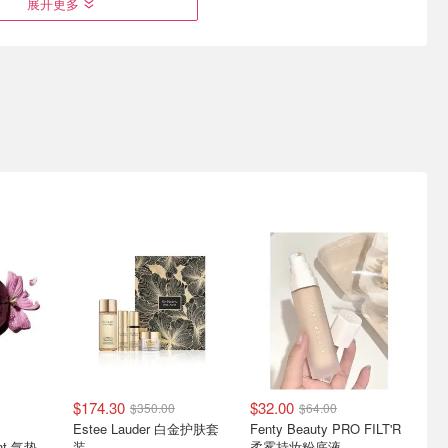
展开更多
修丽可色
手慢无💥Harrods 圣诞日历
清仓更新🔥高保湿套装3.9
网30ml还
开售🚨到手上万❗️抢到就赚❗️
折🟰4瓶正装量‼️才$29/50ml
ml$70
2.3折→Revive/法尔曼等1件回本！
直降7折⚡旅行4件套只需$77🩷
$174.30
$32.00
$350.00
$64.00
全线8折💥
修丽可官网 套装7.4折起🤩
The Ordinary本季护肤精选
Estee Lauder 白金护肤套
Fenty Beauty PRO FILT'R
比单买划
CE+紫米精华2件套
ent 气垫
装
柔雾持妆粉底液