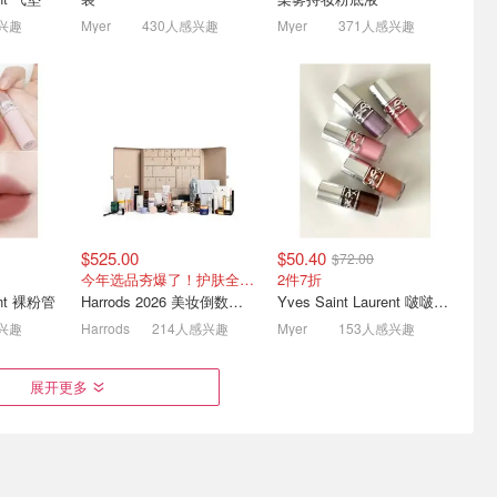
$346($433)
168
旅行四件套$159🉐$216❗️
烟酰胺精华 $10
感兴趣
Myer
430人感兴趣
Myer
371人感兴趣
$525.00
$50.40
$72.00
 美妆护肤折
3折买雅诗兰黛‼️小棕瓶精华
告别高价转运🩷PB爆款小
今年选品夯爆了！护肤全线都很绝
2件7折
奇面霜
100ml仅$136👉官
韩彩妆护肤‼️额外9.5折
rent 裸粉管
Harrods 2026 美妆倒数日历
Yves Saint Laurent 啵啵唇冻
$199/50ml
省$294
小棕瓶眼霜$66💥省下$79
Torriden玻尿酸精华$26
感兴趣
Harrods
214人感兴趣
Myer
153人感兴趣
展开更多