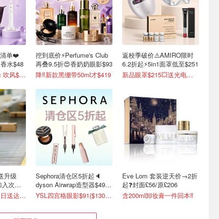
礼清单❤️
挖到底价⚡Perfume's Club
返校季破价⚠️AMIRO限时
e 香水$48
再叠9.5折😍香奶奶眼影$93
6.2折起⚡️5in1面罩低至$251
Dyson Supersonic 吹风$548
降‼️新款黑绷带50ml才$419
新品眼罩$215💥送光电眼霜！
配送升级
Sephora清仓区5折起🔈
Eve Lom 套装逆天价→2折
也加入次日
dyson Airwrap造型器$499
起❓封面£56/原£206
💥
超50万商品免费一日送达📦
YSL四宫格眼影$91($130)👀
含200ml卸妆膏一件回本‼️