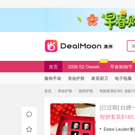
首页
2026 S2 Oweek
早春购物节
服饰手袋
美妆护肤
家居厨卫
电子电脑
首页
美妆护肤
面部护肤
智妍套装$160, 省$
[已过期]
白嫖一
智妍套装$160,
Estee Laud