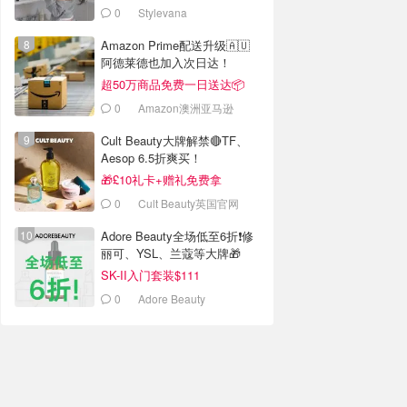
0
Stylevana
Amazon Prime配送升级🇦🇺
阿德莱德也加入次日达！
超50万商品免费一日送达📦
0
Amazon澳洲亚马逊
Cult Beauty大牌解禁🔴TF、
Aesop 6.5折爽买！
🎁£10礼卡+赠礼免费拿
0
Cult Beauty英国官网
Adore Beauty全场低至6折❗修
丽可、YSL、兰蔻等大牌🎁
SK-II入门套装$111
0
Adore Beauty