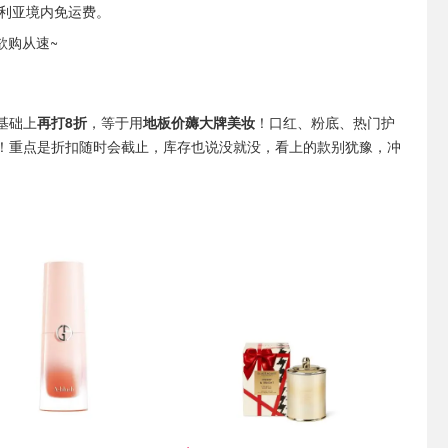
大利亚境内免运费。
欲购从速~
基础上
再打8折
，等于用
地板价薅大牌美妆
！口红、粉底、热门护
！重点是折扣随时会截止，库存也说没就没，看上的款别犹豫，冲