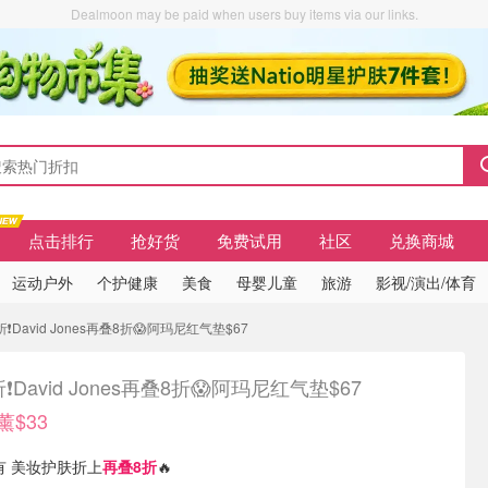
Dealmoon may be paid when users buy items via our links.
点击排行
抢好货
免费试用
社区
兑换商城
运动户外
个护健康
美食
母婴儿童
旅游
影视/演出/体育
上折❗David Jones再叠8折😱阿玛尼红气垫$67
❗David Jones再叠8折😱阿玛尼红气垫$67
香薰$33
 现有 美妆护肤折上
再叠8折
🔥