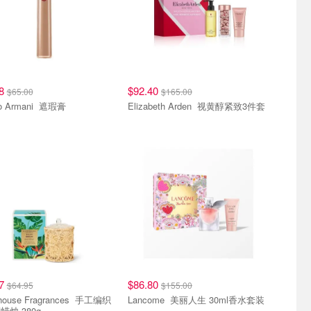
28
$92.40
$65.00
$165.00
Giorgio Armani 遮瑕膏
Elizabeth Arden 视黄醇紧致3件套
57
$86.80
$64.95
$155.00
ouse Fragrances 手工编织
Lancome 美丽人生 30ml香水套装
蜡烛 380g