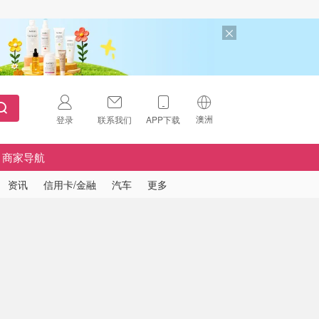
澳洲
登录
联系我们
APP下载
🇺🇸
美国
商家导航
🇨🇳
中国
资讯
信用卡/金融
汽车
更多
🇨🇦
加拿大
扫码下载 App
🇬🇧
英国
Download on the
App Store
🇩🇪
德国
Download the
Android App
🇫🇷
法国