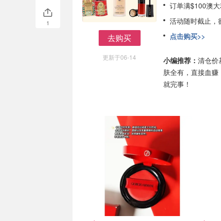
订单满$100澳
活动随时截止，
1
点击购买>>
去购买
去购买
更新于06-14
小编推荐：
清仓价
肤全有，直接血赚
就完事！