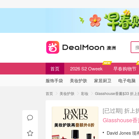
首页
2026 S2 Oweek
早春购物节
服饰手袋
美妆护肤
家居厨卫
电子电脑
首页
美妆护肤
彩妆
Glasshouse香薰$33 折
[已过期]
折上折
Glasshouse
David Jones