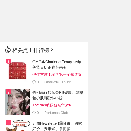
🇮🇹
意大利
🇦🇺
澳洲
🇳🇿
新西兰
相关点击排行榜
OMG🔔Charlotte Tibury 26年
美妆日历正在赶来🔥
码住本贴！发售第一个知道🚨
0
Charlotte Tilbury
告别高价转运🩷PB爆款小韩彩
妆护肤‼️额外9.5折
Torriden玻尿酸精华$26
0
Perfumes Club
订阅Newsletter❗霸哥价、独家
好价、资讯🍉手拿把掐