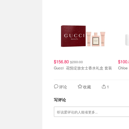
$156.80
$100
$280.00
Gucci 花悦绽放女士香水礼盒 套装
评论
收藏
1
写评论