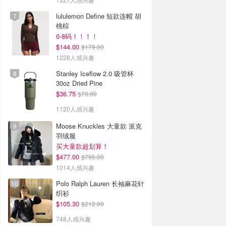
lululemon Define 短款连帽 胡
桃棕
0-8码！！！！
$144.00
$179.00
1228人感兴趣
Stanley Iceflow 2.0 吸管杯
30oz Dried Pine
$36.75
$70.00
1120人感兴趣
Moose Knuckles 大童款 派克
羽绒服
买大童款超划算！
$477.00
$795.00
1014人感兴趣
Polo Ralph Lauren 长袖麻花针
织衫
$105.30
$212.00
748人感兴趣