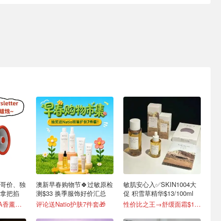
❗霸哥价、独
澳新早春购物节🍀过敏原检
敏肌安心入✅️SKIN1004大
手拿把掐
测$33 换季服饰好价汇总
促 积雪草精华$13/100ml
留言截图 送CIRCA香薰蜡烛
评论送Natio护肤7件套🎁
性价比之王→舒缓面霜$13！