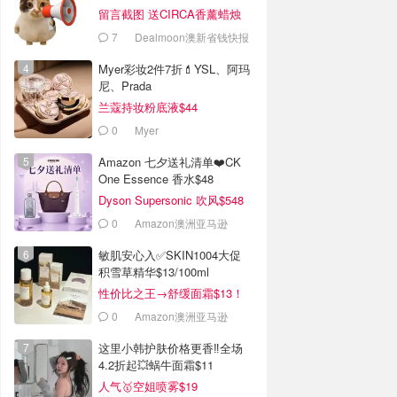
留言截图 送CIRCA香薰蜡烛
7
Dealmoon澳新省钱快报
Myer彩妆2件7折💄YSL、阿玛
尼、Prada
兰蔻持妆粉底液$44
0
Myer
Amazon 七夕送礼清单❤️CK
One Essence 香水$48
Dyson Supersonic 吹风$548
0
Amazon澳洲亚马逊
敏肌安心入✅️SKIN1004大促
积雪草精华$13/100ml
性价比之王→舒缓面霜$13！
0
Amazon澳洲亚马逊
这里小韩护肤价格更香‼️全场
4.2折起💥蜗牛面霜$11
人气🥇空姐喷雾$19