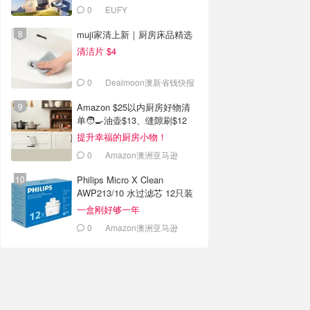
0
EUFY
muji家清上新｜厨房床品精选
清洁片 $4
0
Dealmoon澳新省钱快报
Amazon $25以内厨房好物清
单🧑‍🍳油壶$13、缝隙刷$12
提升幸福的厨房小物！
0
Amazon澳洲亚马逊
Philips Micro X Clean
AWP213/10 水过滤芯 12只装
一盒刚好够一年
0
Amazon澳洲亚马逊