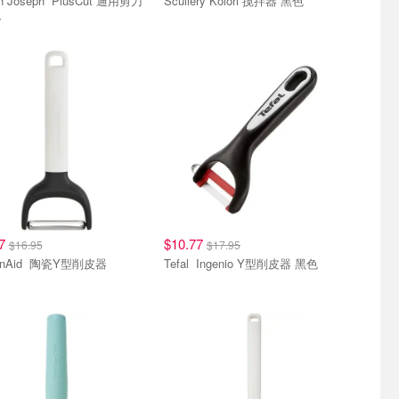
eph PlusCut 通用剪刀
Scullery Kolori 搅拌器 黑色
色
87
$10.77
$16.95
$17.95
KitchenAid 陶瓷Y型削皮器
Tefal Ingenio Y型削皮器 黑色