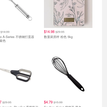
9
$14.98
$14.99
$29.95
itto A-Series 不锈钢打蛋器
数显厨房秤 粉色 5kg
 银色
97
$4.79
$29.95
$15.99