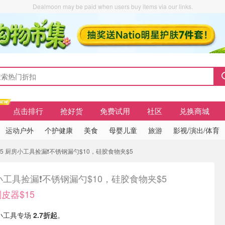
Dealmoon may be paid when users buy items via our links.
点击排行
抢好货
免费试用
社区
兑换商城
运动户外
个护健康
美食
母婴儿童
旅游
影视/演出/体育
15 厨房小工具捡漏❗不锈钢漏勺$10，硅胶食物夹$5
工具捡漏❗不锈钢漏勺$10，硅胶食物夹$5
削皮器$15
房小工具专场
2.7折起
。