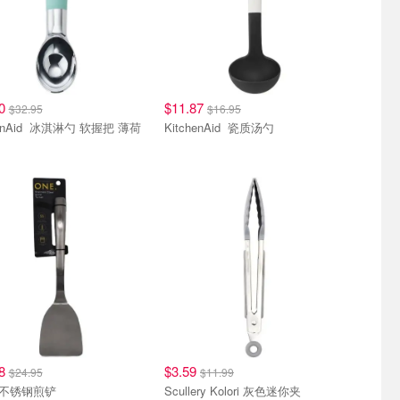
00
$11.87
$32.95
$16.95
冰淇淋勺 软握把 薄荷
KitchenAid 瓷质汤勺
48
$3.59
$24.95
$11.99
ONE 不锈钢煎铲
Scullery Kolori 灰色迷你夹