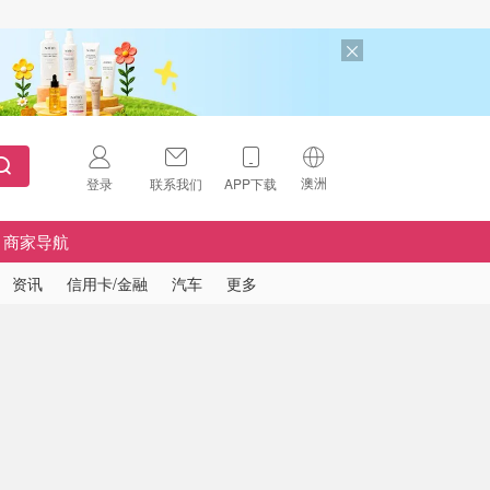
澳洲
登录
联系我们
APP下载
🇺🇸
美国
商家导航
🇨🇳
中国
资讯
信用卡/金融
汽车
更多
🇨🇦
加拿大
扫码下载 App
🇬🇧
英国
Download on the
App Store
🇩🇪
德国
Download the
Android App
🇫🇷
法国