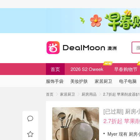
首页
2026 S2 Oweek
早春购物节
服饰手袋
美妆护肤
家居厨卫
电子电脑
首页
家居厨卫
厨房用品
2.7折起 苹果削皮器$
[已过期]
厨房小
2.7折起 苹果
Myer 现有 厨