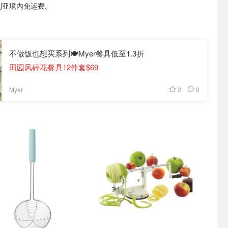
利亚境内免运费。
不做饭也想买系列🍽️Myer餐具低至1.3折
田园风碎花餐具12件套$69
2
0
Myer