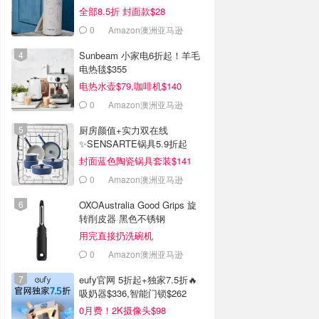
全部8.5折 封面款$28
0
Amazon澳洲亚马逊
Sunbeam 小家电6折起！羊毛
电热毯$355
电热水壶$79,咖啡机$140
0
Amazon澳洲亚马逊
厨房颜值+实力双在线
✨SENSARTE锅具5.9折起
封面蓝色陶瓷锅具套装$141
0
Amazon澳洲亚马逊
OXOAustralia Good Grips 旋
转削皮器 黑色不锈钢
用完直接扔洗碗机
0
Amazon澳洲亚马逊
eufy官网 5折起+独家7.5折🔥
吸奶器$336,智能门锁$262
0月费！2K摄像头$98