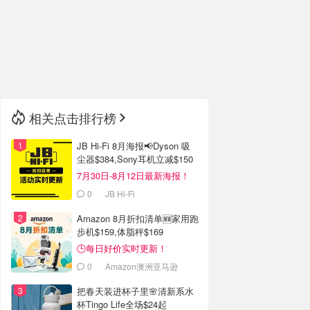
🇮🇹
意大利
🇦🇺
澳洲
🇳🇿
新西兰
相关点击排行榜
JB Hi-Fi 8月海报📢Dyson 吸
尘器$384,Sony耳机立减$150
7月30日-8月12日最新海报！
0
JB Hi-Fi
Amazon 8月折扣清单🆕家用跑
步机$159,体脂秤$169
🕒每日好价实时更新！
0
Amazon澳洲亚马逊
把春天装进杯子里🌸清新系水
杯Tingo Life全场$24起