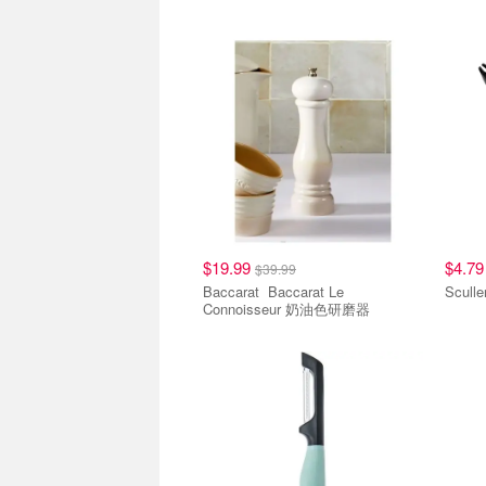
$19.99
$4.7
$39.99
Baccarat Baccarat Le
Scull
Connoisseur 奶油色研磨器