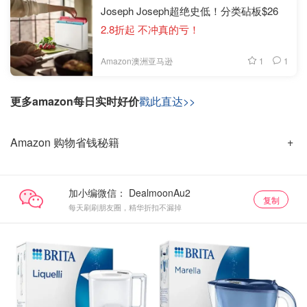
Joseph Joseph超绝史低！分类砧板$26
2.8折起 不冲真的亏！
1
1
Amazon澳洲亚马逊
更多amazon每日实时好价
戳此直达>>
Amazon 购物省钱秘籍
加小编微信：
复制
每天刷刷朋友圈，精华折扣不漏掉