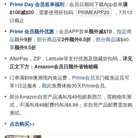
Prime Day 会员首单福利
：会员日期间下载App首单
满
$100减$20
，需要使用折扣码
PRIMEAPP20
，7月13
日截止
Prime 会员额外优惠
：会员APP首单
额外减$10
，
指定商
品
额外
9折
，
部分商品
买
2件额外8.5折
，
部分商品
满$40
享
额外9.5折
AfterPay，ZIP，Latitude等支付优惠及隐藏折扣码，
详见
正文下方：Amazon会员日额外省钱秘籍
订单满$59澳洲境内免运费，
Prime会员
无门槛免运且可
享1日达服务，
戳此
免费体验30天Prime会员。
部分Amazon自营产品满AU$49包邮新西兰，需购物车测
试，不满AU$49邮费约AU$6.99；非自营产品邮费需加购
测试。
点击购买>>