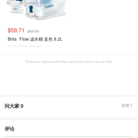
$59.71
$85.30
Brita
Flow 滤水桶 蓝色 8.2L
@dealmoon.com.au
Dealmoon may be paid when users buy items via our links.
问大家
0
全部
评论