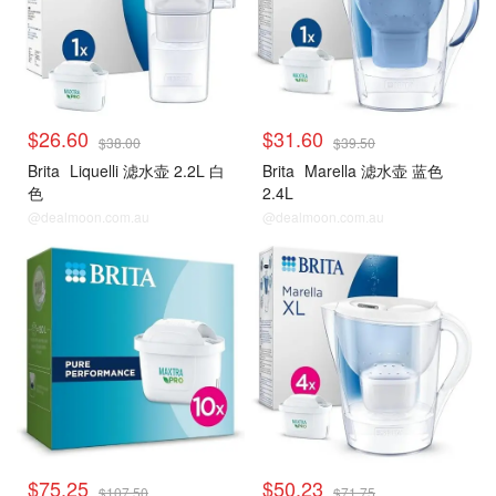
$26.60
$31.60
$38.00
$39.50
Brita
Liquelli 滤水壶 2.2L 白
Brita
Marella 滤水壶 蓝色
色
2.4L
@dealmoon.com.au
@dealmoon.com.au
$75.25
$50.23
$107.50
$71.75