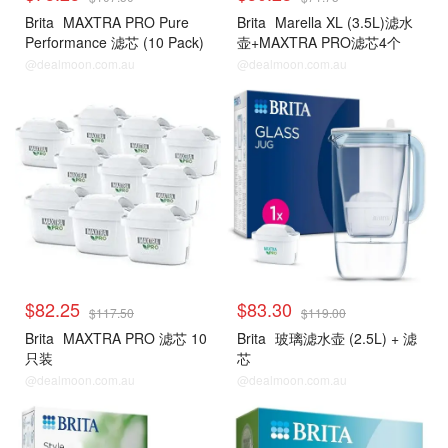
Brita
MAXTRA PRO Pure
Brita
Marella XL (3.5L)滤水
Performance 滤芯 (10 Pack)
壶+MAXTRA PRO滤芯4个
@dealmoon.com.au
@dealmoon.com.au
$82.25
$83.30
$117.50
$119.00
Brita
MAXTRA PRO 滤芯 10
Brita
玻璃滤水壶 (2.5L) + 滤
只装
芯
@dealmoon.com.au
@dealmoon.com.au