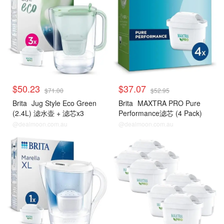
$50.23
$37.07
$71.00
$52.95
Brita
Jug Style Eco Green
Brita
MAXTRA PRO Pure
(2.4L) 滤水壶 + 滤芯x3
Performance滤芯 (4 Pack)
@dealmoon.com.au
@dealmoon.com.au