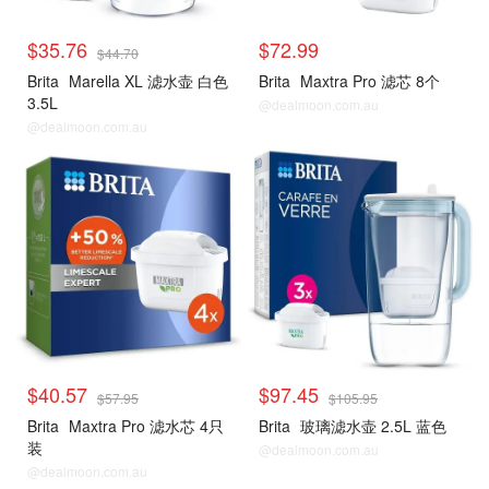
$35.76
$72.99
$44.70
Brita
Marella XL 滤水壶 白色
Brita
Maxtra Pro 滤芯 8个
3.5L
@dealmoon.com.au
@dealmoon.com.au
$40.57
$97.45
$57.95
$105.95
Brita
Maxtra Pro 滤水芯 4只
Brita
玻璃滤水壶 2.5L 蓝色
装
@dealmoon.com.au
@dealmoon.com.au