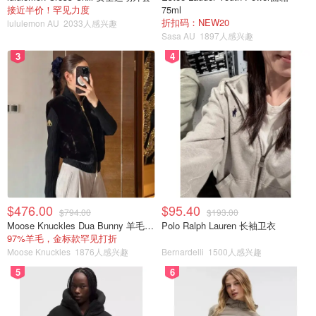
接近半价！罕见力度
75ml
折扣码：NEW20
lululemon AU
2033人感兴趣
Sasa AU
1897人感兴趣
3
4
$476.00
$95.40
$794.00
$193.00
Moose Knuckles Dua Bunny 羊毛混纺针织夹克
Polo Ralph Lauren 长袖卫衣
97%羊毛，金标款罕见打折
Moose Knuckles
1876人感兴趣
Bernardelli
1500人感兴趣
5
6