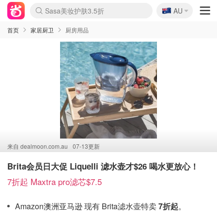
🇦🇺
Sasa美妆护肤3.5折
AU
lululemon折扣上新
SSENSE年中3折
FreshBeauty好价汇总
Cettire降价+叠9折
Farfetch折上8折
WWS Coles超市实拍
viagogo二手票捡漏
Myer清仓1折起
The Outnet奢牌1折起
David Jones 3折起
Flannels大牌1折
Perfumes Club护肤1折
AMIRO返校季6.2折
Oweek抽奖送Airpods
Amazon折扣汇总
eToro入金$200送$50
Amazon数码好物
ICONIC本周7.5折
ThedoubleF高奢地板价
Moose Knuckles 6折
丝芙兰5折起
EUFY官网3.7折起
Selenichast首饰2折
Trip机票酒店促销
YSL送5件彩妆礼
Amazon家居好物
BIGBANG巡演开票
David Jones时尚3折
Amazon美妆护肤
雅漾大喷$8
过敏原检测盒$33
伊索独家赠50ml沐浴露
科颜氏清仓3折
SEALIFE海洋馆门票6折
丝塔芙大白罐$16
订阅Newsletter送香薰
Cult Beauty 6.8折
Harrods圣诞日历2.3折
LN-CC奢牌私促3折
d'Alba空姐喷雾$16
EVE LOM套装逆天2折
Bernardelli独家4折
Adore Beauty 6折起
CT圣诞日历
Mytheresa奢品2.7折
Luxury Escapes 9折
Currentbody美容仪9折
MOON Garden Live
ALLSAINTS美衣3折
Roborock扫地机3.7折
Tingo Life水杯$24
Valentino官网5折
CR洗发护发6.3折
首页
家居厨卫
厨房用品
来自
dealmoon.com.au
07-13更新
Brita会员日大促 Liquelli 滤水壶才$26 喝水更放心！
7折起 Maxtra pro滤芯$7.5
Amazon澳洲亚马逊 现有 Brita滤水壶特卖
7折起
。