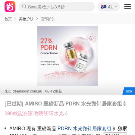
🇦🇺
Sasa美妆护肤3.5折
AU
lululemon本周上新
SSENSE年中3折
FreshBeauty好价汇总
Cettire降价+叠9折
Farfetch折上8折
WWS Coles超市实拍
viagogo二手票捡漏
Myer清仓1折起
The Outnet奢牌1折起
David Jones 3折起
Flannels大牌1折
Perfumes Club护肤1折
AMIRO返校季6.2折
Oweek抽奖送Airpods
Amazon折扣汇总
eToro入金$200送$50
Amazon数码好物
ICONIC本周7.5折
ThedoubleF高奢地板价
Moose Knuckles 6折
丝芙兰5折起
EUFY官网3.7折起
Selenichast首饰2折
Trip机票酒店促销
YSL送5件彩妆礼
Amazon家居好物
BIGBANG巡演开票
David Jones时尚3折
Amazon美妆护肤
雅漾大喷$8
过敏原检测盒$33
伊索独家赠50ml沐浴露
科颜氏送高保湿面霜
SEALIFE海洋馆门票6折
丝塔芙大白罐$16
订阅Newsletter送香薰
Cult Beauty 6.8折
Harrods圣诞日历2.3折
LN-CC奢牌私促3折
d'Alba空姐喷雾$16
EVE LOM套装逆天2折
Bernardelli独家4折
Adore Beauty 6折起
CT圣诞日历
Mytheresa奢品2.7折
首页
美妆护肤
面部护肤
来自
dealmoon.com.au
06-12更新
独家
[已过期] AMIRO 重磅新品 PDRN 水光微针居家套组💉
$90就能在家做院线级水光💧
AMIRO 现有 重磅新品
PDRN 水光微针居家套组
💉
独家