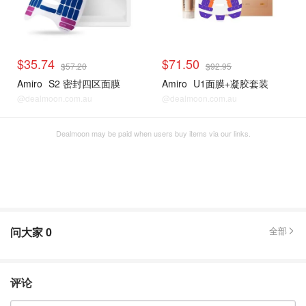
$35.74
$71.50
$57.20
$92.95
Amiro
S2 密封四区面膜
Amiro
U1面膜+凝胶套装
@dealmoon.com.au
@dealmoon.com.au
Dealmoon may be paid when users buy items via our links.
问大家
0
全部
评论