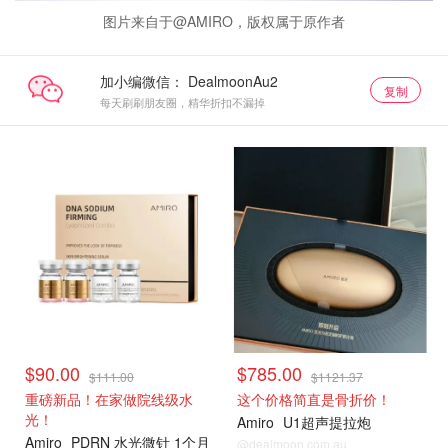
图片来自于@AMIRO，版权属于原作者
加小编微信：
复制
每天刷刷朋友圈，精华折扣不漏掉
独家好价
独家好价
$90.00
$785.00
$111.00
$1121.37
重磅新品！在家做院线级水
这个价格简直是骨折价！
光！
Amiro
U1超声提拉炮
Amiro
PDRN 水光微针 1个月
@dealmoon.com.au