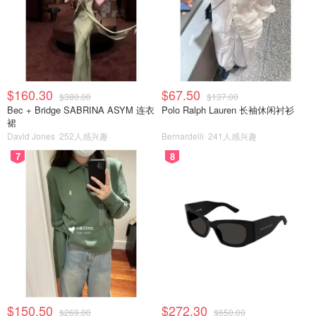
$160.30
$67.50
$380.00
$137.00
Bec + Bridge SABRINA ASYM 连衣
Polo Ralph Lauren 长袖休闲衬衫
裙
David Jones
252人感兴趣
Bernardelli
241人感兴趣
7
8
$150.50
$272.30
$269.00
$650.00