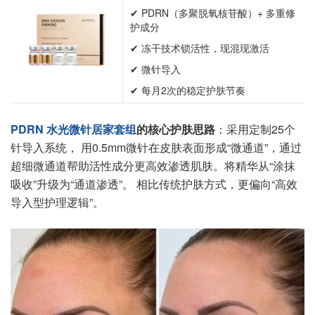
✔ PDRN（多聚脱氧核苷酸）+ 多重修
护成分
✔ 冻干技术锁活性，现混现激活
✔ 微针导入
✔ 每月2次的稳定护肤节奏
PDRN 水光微针居家套组
的核心护肤思路
：采用定制25个
针导入系统， 用0.5mm微针在皮肤表面形成“微通道”，通过
超细微通道帮助活性成分更高效渗透肌肤。将精华从“涂抹
吸收”升级为“通道渗透”。 相比传统护肤方式，更偏向“高效
导入型护理逻辑”。