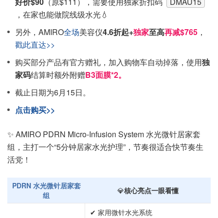
好价$90
（原$111），需要使用独家折扣码
DMAU15
，在家也能做院线级水光💧
另外，AMIRO
全场
美容仪
4.6折起+
独家
至高
再减$765
，
戳此直达>>
购买部分产品有官方赠礼，加入购物车自动掉落，使用
独
家码
结算时额外附赠
B3面膜*2。
截止日期为6月15日。
点击购买>>
✨ AMIRO PDRN Micro-Infusion System 水光微针居家套
组，主打一个“5分钟居家水光护理”，节奏很适合快节奏生
活党！
PDRN 水光微针居家套
💎
核心亮点一眼看懂
组
✔ 家用微针水光系统