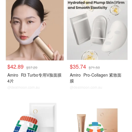
热卖套装
热卖套装
$42.89
$35.74
$57.20
$71.50
Amiro
R3 Turbo专用V脸面膜
Amiro
Pro-Collagen 紧致面
4片
膜
@dealmoon.com.au
@dealmoon.com.au
热卖套装
热卖套装