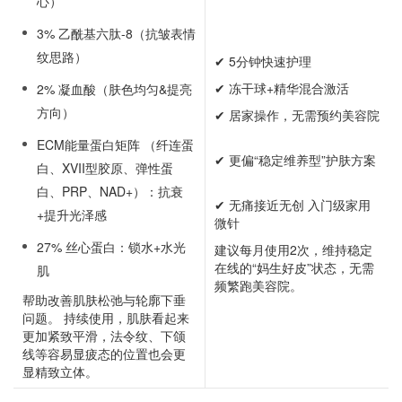
心）
3% 乙酰基六肽-8（抗皱表情
纹思路）
✔ 5分钟快速护理
✔ 冻干球+精华混合激活
2% 凝血酸（肤色均匀&提亮
方向）
✔ 居家操作，无需预约美容院
ECM能量蛋白矩阵 （纤连蛋
✔ 更偏“稳定维养型”护肤方案
白、XVII型胶原、弹性蛋
白、PRP、NAD+）：抗衰
✔ 无痛接近无创 入门级家用
+提升光泽感
微针
27% 丝心蛋白：锁水+水光
建议每月使用2次，维持稳定
在线的“妈生好皮”状态，无需
肌
频繁跑美容院。
帮助改善肌肤松弛与轮廓下垂
问题。 持续使用，肌肤看起来
更加紧致平滑，法令纹、下颌
线等容易显疲态的位置也会更
显精致立体。