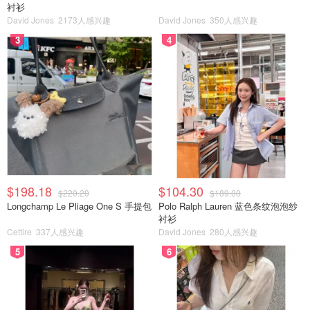
衬衫
David Jones
2173人感兴趣
David Jones
350人感兴趣
3
4
$198.18
$104.30
$220.20
$189.00
Longchamp Le Pliage One S 手提包
Polo Ralph Lauren 蓝色条纹泡泡纱
衬衫
Cettire
337人感兴趣
David Jones
280人感兴趣
5
6