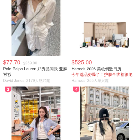
$77.70
$525.00
$259.00
Polo Ralph Lauren 郑秀晶同款 亚麻
Harrods 2026 美妆倒数日历
衬衫
今年选品夯爆了！护肤全线都很绝
David Jones
2179人感兴趣
Harrods
255人感兴趣
3
4