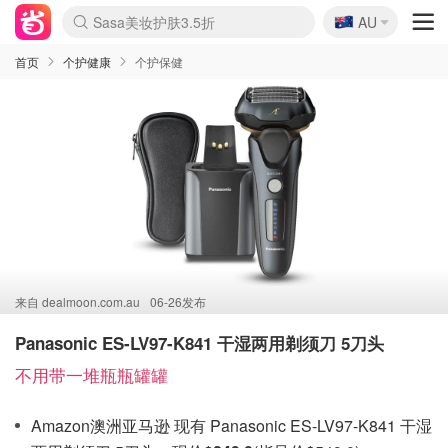
🇦🇺
Sasa美妆护肤3.5折
AU
lululemon本周上新
SSENSE年中3折
FreshBeauty好价汇总
Cettire降价+叠9折
Farfetch折上8折
WWS Coles超市实拍
viagogo二手票捡漏
Myer清仓1折起
The Outnet奢牌1折起
David Jones 3折起
Flannels大牌1折
Perfumes Club护肤1折
AMIRO返校季6.2折
Oweek抽奖送Airpods
Amazon折扣汇总
eToro入金$200送$50
Amazon数码好物
ICONIC本周7.5折
ThedoubleF高奢地板价
Moose Knuckles 6折
丝芙兰5折起
EUFY官网3.7折起
Selenichast首饰2折
Trip机票酒店促销
YSL送5件彩妆礼
Amazon家居好物
BIGBANG巡演开票
David Jones时尚3折
Amazon美妆护肤
雅漾大喷$8
过敏原检测盒$33
伊索独家赠50ml沐浴露
科颜氏送高保湿面霜
SEALIFE海洋馆门票6折
丝塔芙大白罐$16
订阅Newsletter送香薰
Cult Beauty 6.8折
Harrods圣诞日历2.3折
LN-CC奢牌私促3折
d'Alba空姐喷雾$16
EVE LOM套装逆天2折
Bernardelli独家4折
Adore Beauty 6折起
CT圣诞日历
Mytheresa奢品2.7折
首页
个护健康
个护保健
来自
dealmoon.com.au
06-26发布
Panasonic ES-LV97-K841 干湿两用剃须刀 5刀头
不用带一堆瓶瓶罐罐
Amazon澳洲亚马逊 现有 Panasonic ES-LV97-K841 干湿