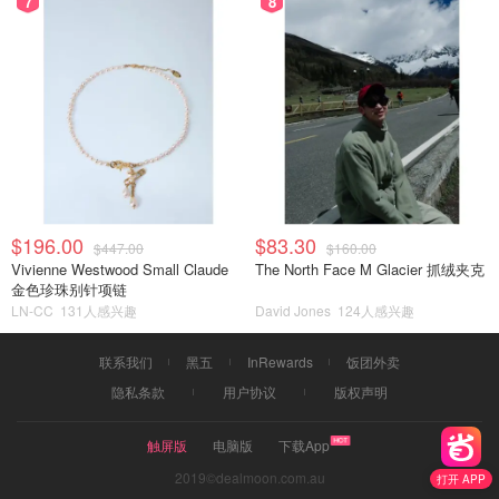
7
8
$196.00
$83.30
$447.00
$160.00
Vivienne Westwood Small Claude
The North Face M Glacier 抓绒夹克
金色珍珠别针项链
LN-CC
131人感兴趣
David Jones
124人感兴趣
联系我们
黑五
InRewards
饭团外卖
隐私条款
用户协议
版权声明
触屏版
电脑版
下载App
2019©dealmoon.com.au
打开 APP