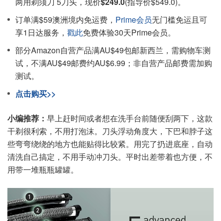
两用剃须刀 5刀头，现价
$249.0
(指导价$549.0)。
订单满$59澳洲境内免运费，
Prime会员
无门槛免运且可
享1日达服务，
戳此
免费体验30天Prime会员。
部分Amazon自营产品满AU$49包邮新西兰，需购物车测
试，不满AU$49邮费约AU$6.99；非自营产品邮费需加购
测试。
点击购买>>
小编推荐：
早上赶时间或者想在洗手台前随便刮两下，这款
干剃很利索，不用打泡沫。刀头浮动角度大，下巴和脖子这
些弯弯绕绕的地方也能贴得比较紧。用完了扔进底座，自动
清洗自己搞定，不用手动冲刀头。平时出差带着也方便，不
用带一堆瓶瓶罐罐。