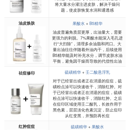
将大量水分灌注进皮肤，解决干燥问
题，使皮肤恢复水润和通透感
油皮焕肤
果酸水
+
B5精华
油皮普遍角质层更厚，出油量大，需要
更强力的剥脱。7%果酸水能深入毛孔进
行“大扫除”，清理多余油脂和闭口。大
量出油往往伴随着外油内干，后续使用
B5精华能及时补充水分，调节皮肤水油
平衡，避免因干燥而导致的代偿性出油
硫磺精华
+
壬二酸悬浮乳
祛痘修印
对于已经冒出或者正在消退的痘痘，硫
磺粉点涂可以快速收干，消除红肿。对
于已经冒出或者正在消退的痘痘，硫磺
粉点涂可以快速收干，消除红肿。之后
在痘印区域使用壬二酸乳，长效作用于
黑色素，层层淡化色素沉淀，防止痘印
从红变黑，并预防再长痘
红肿痘痘
硫磺精华
+
果酸水