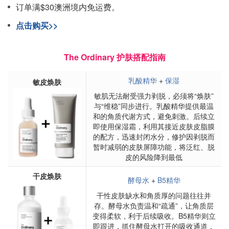
订单满$30澳洲境内免运费。
点击购买>>
The Ordinary 护肤搭配指南
乳酸精华
+
保湿
敏皮焕肤
敏肌无法耐受强力剥脱，必须将“焕肤”
与“维稳”同步进行。乳酸精华提供最温
和的角质代谢方式，避免刺激。后续立
即使用保湿霜，利用其接近皮肤皮脂膜
的配方，迅速封闭水分，修护因剥脱而
暂时减弱的皮肤屏障功能，将泛红、脱
皮的风险降到最低
干皮焕肤
酵母水
+
B5精华
干性皮肤缺水和角质厚的问题往往并
存。酵母水负责温和“疏通”，让角质层
变得柔软，利于后续吸收。B5精华则立
即跟进，抓住酵母水打开的吸收通道，