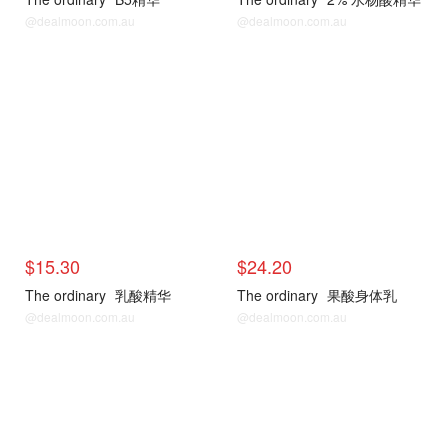
@dealmoon.com.au
@dealmoon.com.au
$15.30
$24.20
The ordinary
乳酸精华
The ordinary
果酸身体乳
@dealmoon.com.au
@dealmoon.com.au