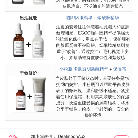
皮肤净白、不泛油光的清爽状态
咖啡因眼精华
+
烟酰胺精华
出油抗老
油皮的衰老往往伴随着毛孔粗大和皮肤
纹理粗糙。EGCG咖啡因精华提供强大
的抗氧化保护，重点在于“防，保护现有
的胶原蛋白不被降解。烟酰胺精华则侧
重于“改善”，通过控油让毛孔视觉上变
小，并帮助维持皮肤弹性和紧致感
小粉瓶 多肽透明质酸精华
+
保湿霜
干敏修护
当皮肤处于干敏状态时，首要任务是“安
抚”和“修护”。小粉瓶可以帮助平衡皮肤
表面的微环境，温和舒缓不适感。紧接
着使用保湿霜，利用其高亲肤性的保湿
成分，快速重建受损的屏障结构，将水
分牢牢锁住，给皮一个封闭的、安全的
修护环境
加小编微信：