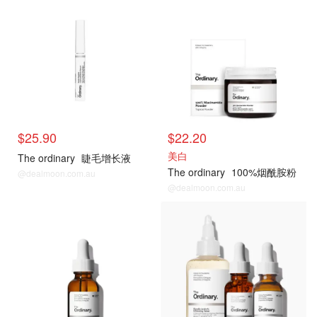
$25.90
$22.20
美白
The ordinary
睫毛增长液
The ordinary
100%烟酰胺粉
@dealmoon.com.au
@dealmoon.com.au