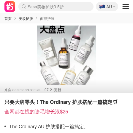
🇦🇺
Sasa美妆护肤3.5折
AU
lululemon折扣上新
SSENSE年中3折
FreshBeauty好价汇总
Cettire降价+叠9折
Farfetch折上8折
WWS Coles超市实拍
viagogo二手票捡漏
Myer清仓1折起
The Outnet奢牌1折起
David Jones 3折起
Flannels大牌1折
Perfumes Club护肤1折
AMIRO返校季6.2折
Oweek抽奖送Airpods
Amazon折扣汇总
eToro入金$200送$50
Amazon数码好物
ICONIC本周7.5折
ThedoubleF高奢地板价
Moose Knuckles 6折
丝芙兰5折起
EUFY官网3.7折起
Selenichast首饰2折
Trip机票酒店促销
YSL送5件彩妆礼
Amazon家居好物
BIGBANG巡演开票
David Jones时尚3折
Amazon美妆护肤
雅漾大喷$8
过敏原检测盒$33
伊索独家赠50ml沐浴露
科颜氏清仓3折
SEALIFE海洋馆门票6折
丝塔芙大白罐$16
订阅Newsletter送香薰
Cult Beauty 6.8折
Harrods圣诞日历2.3折
LN-CC奢牌私促3折
d'Alba空姐喷雾$16
EVE LOM套装逆天2折
Bernardelli独家4折
Adore Beauty 6折起
CT圣诞日历
Mytheresa奢品2.7折
Luxury Escapes 9折
Currentbody美容仪9折
卡诗9折+赠4件礼
MOON Garden Live
ALLSAINTS美衣3折
Roborock扫地机3.7折
Tingo Life水杯$24
Valentino官网5折
CR洗发护发6.3折
首页
美妆护肤
面部护肤
来自
dealmoon.com.au
07-21更新
只要大牌零头！The Ordinary 护肤搭配一篇搞定🛒
全网都在找的睫毛增长液$25
The Ordinary AU 护肤搭配一篇搞定
。