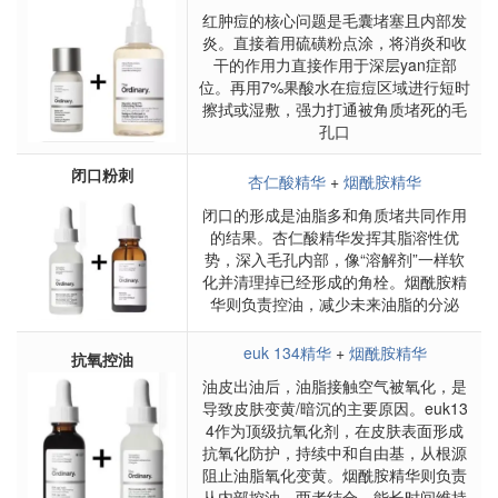
红肿痘的核心问题是毛囊堵塞且内部发
炎。直接着用硫磺粉点涂，将消炎和收
干的作用力直接作用于深层yan症部
位。再用7%果酸水在痘痘区域进行短时
擦拭或湿敷，强力打通被角质堵死的毛
孔口
闭口粉刺
杏仁酸精华
+
烟酰胺精华
闭口的形成是油脂多和角质堵共同作用
的结果。杏仁酸精华发挥其脂溶性优
势，深入毛孔内部，像“溶解剂”一样软
化并清理掉已经形成的角栓。烟酰胺精
华则负责控油，减少未来油脂的分泌
euk 134精华
+
烟酰胺精华
抗氧控油
油皮出油后，油脂接触空气被氧化，是
导致皮肤变黄/暗沉的主要原因。euk13
4作为顶级抗氧化剂，在皮肤表面形成
抗氧化防护，持续中和自由基，从根源
阻止油脂氧化变黄。烟酰胺精华则负责
从内部控油，两者结合，能长时间维持