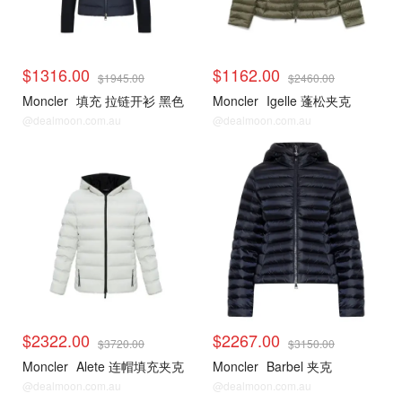
$1316.00
$1162.00
$1945.00
$2460.00
Moncler
填充 拉链开衫 黑色
Moncler
Igelle 蓬松夹克
@dealmoon.com.au
@dealmoon.com.au
$2322.00
$2267.00
$3720.00
$3150.00
Moncler
Alete 连帽填充夹克
Moncler
Barbel 夹克
@dealmoon.com.au
@dealmoon.com.au