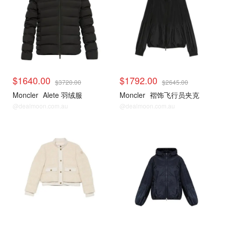
$1640.00
$1792.00
$3720.00
$2645.00
Moncler
Alete 羽绒服
Moncler
褶饰飞行员夹克
@dealmoon.com.au
@dealmoon.com.au