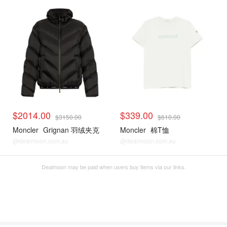
$2014.00
$339.00
$3150.00
$610.00
Moncler
Grignan 羽绒夹克
Moncler
棉T恤
@dealmoon.com.au
@dealmoon.com.au
Dealmoon may be paid when users buy items via our links.