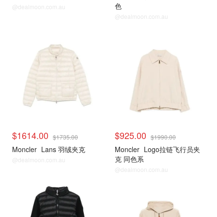
色
@dealmoon.com.au
@dealmoon.com.au
$1614.00
$925.00
$1735.00
$1990.00
Moncler
Lans 羽绒夹克
Moncler
Logo拉链飞行员夹
克 同色系
@dealmoon.com.au
@dealmoon.com.au