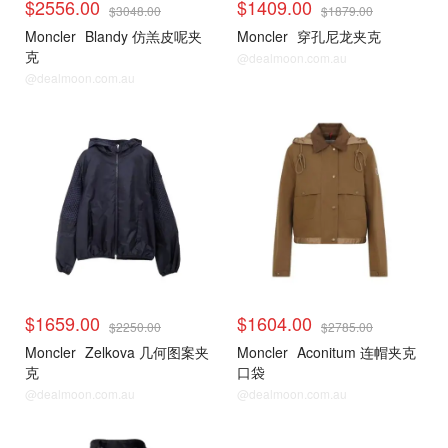
$2556.00
$1409.00
$3048.00
$1879.00
Moncler
Blandy 仿羔皮呢夹
Moncler
穿孔尼龙夹克
克
@dealmoon.com.au
@dealmoon.com.au
$1659.00
$1604.00
$2250.00
$2785.00
Moncler
Zelkova 几何图案夹
Moncler
Aconitum 连帽夹克
克
口袋
@dealmoon.com.au
@dealmoon.com.au