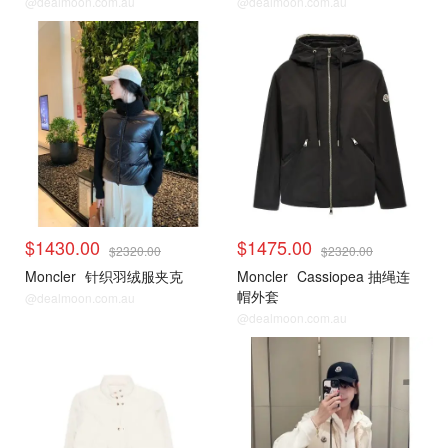
@dealmoon.com.au
@dealmoon.com.au
$1430.00
$1475.00
$2320.00
$2320.00
Moncler
针织羽绒服夹克
Moncler
Cassiopea 抽绳连
帽外套
@dealmoon.com.au
@dealmoon.com.au