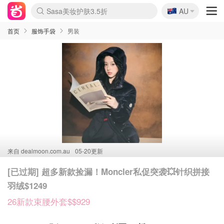
🇦🇺
Sasa美妆护肤3.5折
AU
lululemon折扣上新
SSENSE年中2.5折
FreshBeauty好价汇总
Cettire降价+叠9折
WWS Coles超市实拍
viagogo二手票捡漏
Myer超级周末
The Outnet奢牌1折起
David Jones 3折起
Flannels大牌1折
Perfumes Club护肤1折
AMIRO面罩$251
Amazon折扣汇总
eToro入金$200送$50
Amazon数码好物
ICONIC本周7.5折
ThedoubleF高奢地板价
Moose Knuckles 6折
丝芙兰5折起
EUFY摄像头$98
Selenichast首饰2折
Trip机票酒店促销
YSL送5件彩妆礼
Amazon家居好物
Amazon美妆护肤
雅漾大喷$8
过敏原检测盒$33
伊索独家赠50ml沐浴露
科颜氏高保湿面霜$29
SEALIFE海洋馆门票6折
丝塔芙大白罐$16
订阅Newsletter送香薰
Cult Beauty 6.8折
Harrods圣诞日历$525
LN-CC奢牌私促3折
d'Alba空姐喷雾$16
EVE LOM套装£56
Bernardelli独家4折
Adore Beauty 6折起
CT圣诞日历
Mytheresa奢品2.7折
Luxury Escapes 9折
Currentbody美容仪$881
MOON Garden Live
Roborock扫地机$649
Tingo Life水杯$24
Valentino官网5折
CR洗护套装$23
修丽可4件套$159
Myer彩妆2件7折
GANNI官网4.5折
Stylevana韩妆4折
Tessabit高奢8.5折
OGX洗发水$11
Amazon阿德莱德次日达
卡诗8.5折+赠礼
Philips Hue灯具8折
首页
服饰手袋
男装
来自
dealmoon.com.au
05-20更新
[已过期] 超多新款捡漏！Moncler私促突袭💥针织拼接
羽绒$1249
26新款束腰外套$$929