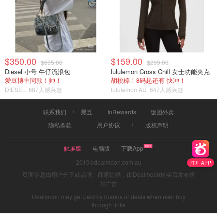
$350.00
$159.00
$695.00
$299.00
Diesel 小号 牛仔流浪包
lululemon Cross Chill 女士功能夹克
爱豆博主同款！帅！
胡桃棕！8码起还有 快冲！
DIESEL
687人感兴趣
lululemon AU
647人感兴趣
联系我们
黑五
InRewards
饭团外卖
隐私条款
用户协议
版权声明
触屏版
电脑版
下载App
2019©dealmoon.com.au
打开 APP
页面信息由用户分享或品牌、商家提供，由Dealmoon核实后发布折
扣广告
Dealmoon may get paid by brands or deals when user buy
through links