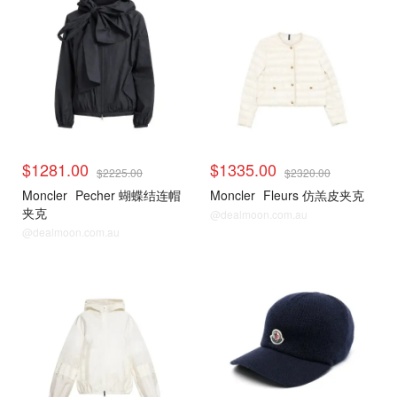
$1281.00
$1335.00
$2225.00
$2320.00
Moncler
Pecher 蝴蝶结连帽
Moncler
Fleurs 仿羔皮夹克
夹克
@dealmoon.com.au
@dealmoon.com.au