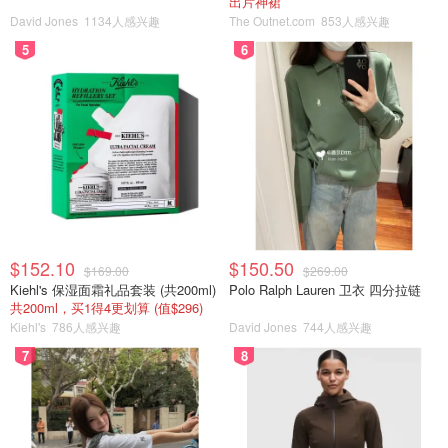
出片神裙
David Jones
1134人感兴趣
The Outnet.com
853人感兴趣
5
6
$152.10
$150.50
$169.00
$269.00
Kiehl's 保湿面霜礼品套装 (共200ml)
Polo Ralph Lauren 卫衣 四分拉链
共200ml，买1得4更划算 (值$296)
Kiehl's
786人感兴趣
David Jones
744人感兴趣
7
8