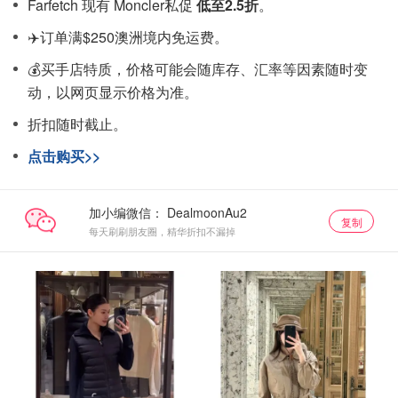
Farfetch 现有 Moncler私促
低至2.5折
。
✈️订单满$250澳洲境内免运费。
💰买手店特质，价格可能会随库存、汇率等因素随时变
动，以网页显示价格为准。
折扣随时截止。
点击购买>>
加小编微信：
复制
每天刷刷朋友圈，精华折扣不漏掉