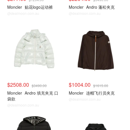
Moncler
贴花logo运动裤
Moncler
Andro 蓬松夹克
@dealmoon.com.au
@dealmoon.com.au
$2508.00
$1004.00
$3490.00
$1615.00
Moncler
Andro 填充夹克 口
Moncler
连帽飞行员夹克
袋款
@dealmoon.com.au
@dealmoon.com.au