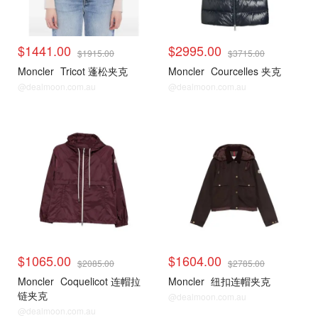
$1441.00
$2995.00
$1915.00
$3715.00
Moncler
Tricot 蓬松夹克
Moncler
Courcelles 夹克
@dealmoon.com.au
@dealmoon.com.au
$1065.00
$1604.00
$2085.00
$2785.00
Moncler
Coquelicot 连帽拉
Moncler
纽扣连帽夹克
链夹克
@dealmoon.com.au
@dealmoon.com.au