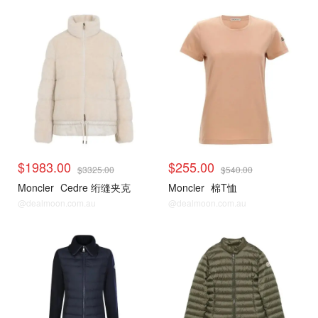
$1983.00
$255.00
$3325.00
$540.00
Moncler
Cedre 绗缝夹克
Moncler
棉T恤
@dealmoon.com.au
@dealmoon.com.au