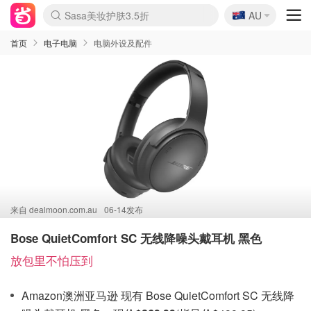
🇦🇺
Sasa美妆护肤3.5折
AU
lululemon折扣上新
SSENSE年中2.5折
FreshBeauty好价汇总
Cettire降价+叠9折
WWS Coles超市实拍
viagogo二手票捡漏
Myer折扣汇总
The Outnet奢牌1折起
David Jones 3折起
Flannels大牌1折
Perfumes Club护肤1折
AMIRO面罩$251
Amazon折扣汇总
eToro入金$200送$50
Amazon数码好物
ICONIC本周7.5折
ThedoubleF高奢地板价
Moose Knuckles 6折
EUFY摄像头$98
Selenichast首饰2折
Trip机票酒店促销
YSL送5件彩妆礼
Amazon家居好物
Amazon美妆护肤
雅漾大喷$8
过敏原检测盒$33
科颜氏高保湿面霜$29
SEALIFE海洋馆门票6折
丝塔芙大白罐$16
订阅Newsletter送香薰
Cult Beauty 6.8折
Harrods圣诞日历$525
LN-CC奢牌私促3折
d'Alba空姐喷雾$16
EVE LOM套装£56
Bernardelli独家4折
Adore Beauty 6折起
CT圣诞日历
Mytheresa奢品2.7折
Luxury Escapes 9折
Currentbody美容仪$881
MOON Garden Live
Roborock扫地机$649
Tingo Life水杯$24
Valentino官网5折
CR洗护套装$23
修丽可4件套$159
GANNI官网4.5折
Stylevana韩妆4折
Tessabit高奢8.5折
OGX洗发水$11
Amazon阿德莱德次日达
卡诗8.5折+赠礼
Philips Hue灯具8折
La Mer送8件礼值$529
首页
电子电脑
电脑外设及配件
来自
dealmoon.com.au
06-14发布
Bose QuietComfort SC 无线降噪头戴耳机 黑色
放包里不怕压到
Amazon澳洲亚马逊 现有 Bose QuietComfort SC 无线降