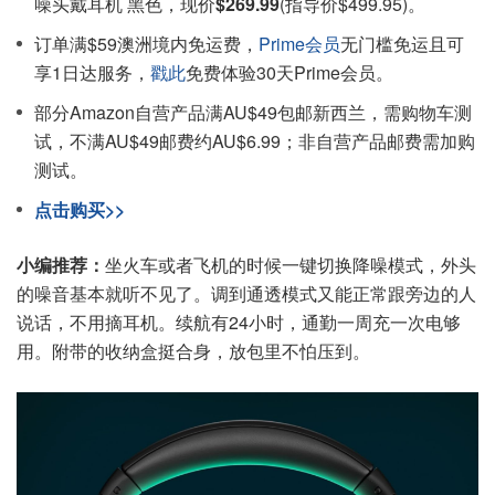
噪头戴耳机 黑色，现价
$269.99
(指导价$499.95)。
订单满$59澳洲境内免运费，
Prime会员
无门槛免运且可
享1日达服务，
戳此
免费体验30天Prime会员。
部分Amazon自营产品满AU$49包邮新西兰，需购物车测
试，不满AU$49邮费约AU$6.99；非自营产品邮费需加购
测试。
点击购买>>
小编推荐：
坐火车或者飞机的时候一键切换降噪模式，外头
的噪音基本就听不见了。调到通透模式又能正常跟旁边的人
说话，不用摘耳机。续航有24小时，通勤一周充一次电够
用。附带的收纳盒挺合身，放包里不怕压到。