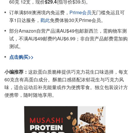
60克 12支，现价
$29.4
(指导价$39.5)。
订单满$59澳洲境内免运费，
Prime会员
无门槛免运且可
享1日达服务，
戳此
免费体验30天Prime会员。
部分Amazon自营产品满AU$49包邮新西兰，需购物车测
试，不满AU$49邮费约AU$6.99；非自营产品邮费需加购
测试。
点击购买>>
小编推荐：
这款蛋白质脆棒提供巧克力花生口味选择，每支
60克含有高蛋白成分。酥脆口感搭配浓郁花生与巧克力风
味，适合运动后补充能量或作为便携零食。独立包装设计方
便携带，随时随地享用。