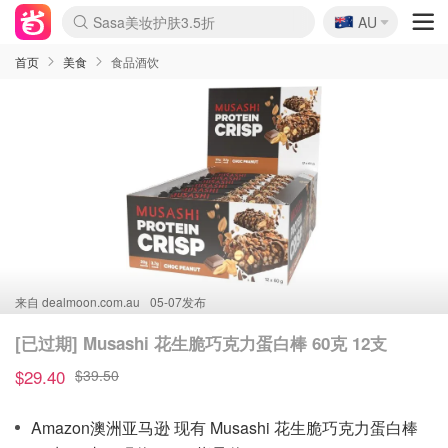
🇦🇺
Sasa美妆护肤3.5折
AU
lululemon折扣上新
SSENSE年中3折
FreshBeauty好价汇总
Cettire降价+叠9折
WWS Coles超市实拍
viagogo二手票捡漏
Myer超级周末1折
The Outnet奢牌1折起
David Jones 3折起
Flannels大牌1折
Perfumes Club护肤1折
AMIRO返校季6.2折
Amazon折扣汇总
eToro入金$200送$50
Amazon数码好物
ICONIC本周7.5折
ThedoubleF高奢地板价
Moose Knuckles 6折
丝芙兰5折起
EUFY官网3.7折起
Selenichast首饰2折
Trip机票酒店促销
YSL送5件彩妆礼
Amazon家居好物
Amazon美妆护肤
雅漾大喷$8
过敏原检测盒$33
伊索独家赠50ml沐浴露
科颜氏清仓3折
SEALIFE海洋馆门票6折
丝塔芙大白罐$16
订阅Newsletter送香薰
Cult Beauty 6.8折
Harrods圣诞日历2.3折
LN-CC奢牌私促3折
d'Alba空姐喷雾$16
EVE LOM套装逆天2折
Bernardelli独家4折
Adore Beauty 6折起
CT圣诞日历
Mytheresa奢品2.7折
Luxury Escapes 9折
Currentbody美容仪9折
MOON Garden Live
Roborock扫地机3.7折
Tingo Life水杯$24
Valentino官网5折
CR洗发护发6.3折
修丽可套装7.4折
Myer彩妆2件7折
GANNI官网4.5折
Stylevana韩妆4折
Tessabit高奢8.5折
OGX洗护4折
Amazon阿德莱德次日达
卡诗8.5折+赠礼
Philips Hue灯具8折
首页
美食
食品酒饮
来自
dealmoon.com.au
05-07发布
[已过期] Musashi 花生脆巧克力蛋白棒 60克 12支
$29.40
$39.50
Amazon澳洲亚马逊 现有 Musashi 花生脆巧克力蛋白棒