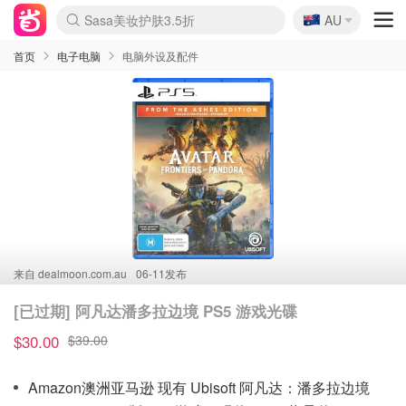
🇦🇺
Sasa美妆护肤3.5折
AU
lululemon折扣上新
SSENSE年中3折
FreshBeauty好价汇总
Cettire降价+叠9折
WWS Coles超市实拍
viagogo二手票捡漏
Myer超级周末1折
The Outnet奢牌1折起
David Jones 3折起
Flannels大牌1折
Perfumes Club护肤1折
AMIRO返校季6.2折
Amazon折扣汇总
eToro入金$200送$50
Amazon数码好物
ICONIC本周7.5折
ThedoubleF高奢地板价
Moose Knuckles 6折
丝芙兰5折起
EUFY官网3.7折起
Selenichast首饰2折
Trip机票酒店促销
YSL送5件彩妆礼
Amazon家居好物
Amazon美妆护肤
雅漾大喷$8
过敏原检测盒$33
伊索独家赠50ml沐浴露
科颜氏清仓3折
SEALIFE海洋馆门票6折
丝塔芙大白罐$16
订阅Newsletter送香薰
Cult Beauty 6.8折
Harrods圣诞日历2.3折
LN-CC奢牌私促3折
d'Alba空姐喷雾$16
EVE LOM套装逆天2折
Bernardelli独家4折
Adore Beauty 6折起
CT圣诞日历
Mytheresa奢品2.7折
Luxury Escapes 9折
Currentbody美容仪9折
MOON Garden Live
ALLSAINTS美衣3折
Roborock扫地机3.7折
Tingo Life水杯$24
Valentino官网5折
CR洗发护发6.3折
修丽可套装7.4折
Myer彩妆2件7折
GANNI官网4.5折
Stylevana韩妆4折
Tessabit高奢8.5折
OGX洗护4折
Amazon阿德莱德次日达
卡诗8.5折+赠礼
Philips Hue灯具8折
首页
电子电脑
电脑外设及配件
来自
dealmoon.com.au
06-11发布
[已过期] 阿凡达潘多拉边境 PS5 游戏光碟
$30.00
$39.00
Amazon澳洲亚马逊 现有 Ubisoft 阿凡达：潘多拉边境