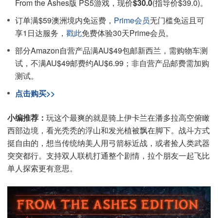
From the Ashes版 PS5游戏，现价
$30.0
(指导价$39.0)。
订单满$59澳洲境内免运费，
Prime会员
无门槛免运且可
享1日达服务，
戳此
免费体验30天Prime会员。
部分Amazon自营产品满AU$49包邮新西兰，需购物车测
试，不满AU$49邮费约AU$6.99；非自营产品邮费需加购
测试。
点击购买>>
小编推荐：
玩这个最爽的就是骑上伊卡兰在潘多拉高空俯瞰
西部边境，看光秃秃的浮山和发光植被飘在脚下。战斗方式
挺自由的，想当传统纳美人用弓箭标近战，或者捡人类武器
突突都行。支持双人联机打通整个剧情，拉个朋友一起飞比
单人探索更有意思。