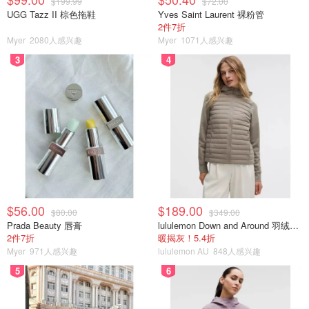
$199.99
$72.00
UGG Tazz II 棕色拖鞋
Yves Saint Laurent 裸粉管
2件7折
Myer
2080人感兴趣
Myer
1071人感兴趣
3
4
$56.00
$189.00
$80.00
$349.00
Prada Beauty 唇膏
lululemon Down and Around 羽绒夹克
2件7折
暖揭灰！5.4折
Myer
971人感兴趣
lululemon AU
848人感兴趣
5
6