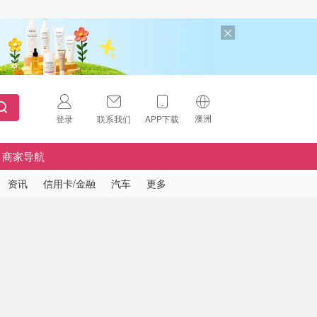
澳洲
登录
联系我们
APP下载
🇺🇸
美国
商家导航
🇨🇳
中国
资讯
信用卡/金融
汽车
更多
🇨🇦
加拿大
扫码下载 App
🇬🇧
英国
Download on the
App Store
🇩🇪
德国
Download the
Android App
🇫🇷
法国