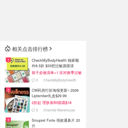
🇮🇹
意大利
🇦🇺
澳洲
🇳🇿
新西兰
相关点击排行榜
CheckMyBodyHealth 独家额
外8.5折 $33把过敏源摸清
留子必做清单+1 应对换季过敏
0
CheckMyBodyHealth
CW药房打折海报更新✨2026
Liptember礼盒$29.99
2折起 理肤泉B5面霜$18
0
Chemist Warehouse
Sinupret Forte 强效通鼻片 20
片