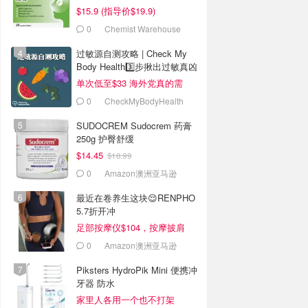
$15.9 (指导价$19.9)
0
Chemist Warehouse
过敏源自测攻略 | Check My
Body Health3️⃣步揪出过敏真凶
单次低至$33 海外党真的需
要！
0
CheckMyBodyHealth
SUDOCREM Sudocrem 药膏
250g 护臀舒缓
$14.45
$18.99
0
Amazon澳洲亚马逊
最近在卷养生这块😌RENPHO
5.7折开冲
足部按摩仪$104，按摩披肩
$60
0
Amazon澳洲亚马逊
Piksters HydroPik Mini 便携冲
牙器 防水
家里人各用一个也不打架