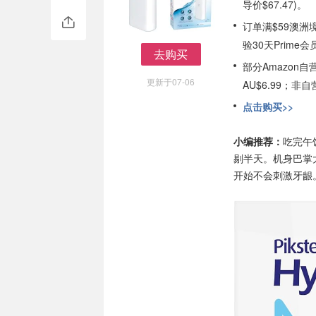
导价$67.47)。
订单满$59澳洲
验30天Prime会
去购买
部分Amazon
去购买
更新于07-06
AU$6.99；
点击购买>>
小编推荐：
吃完午
剔半天。机身巴掌
开始不会刺激牙龈