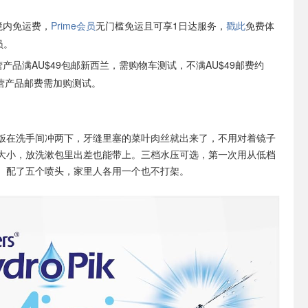
境内免运费，
Prime会员
无门槛免运且可享1日达服务，
戳此
免费体
员。
自营产品满AU$49包邮新西兰，需购物车测试，不满AU$49邮费约
非自营产品邮费需加购测试。
饭在洗手间冲两下，牙缝里塞的菜叶肉丝就出来了，不用对着镜子
大小，放洗漱包里出差也能带上。三档水压可选，第一次用从低档
。配了五个喷头，家里人各用一个也不打架。