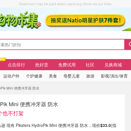
Dealmoon may be paid when users buy items via our links.
点击排行
抢好货
免费试用
社区
兑换商城
运动户外
个护健康
美食
母婴儿童
旅游
影视/演出/体育
ydroPik Mini 便携冲牙器 防水
droPik Mini 便携冲牙器 防水
个也不打架
 现有 Piksters HydroPik Mini 便携冲牙器 防水，现价
$33.0
(指