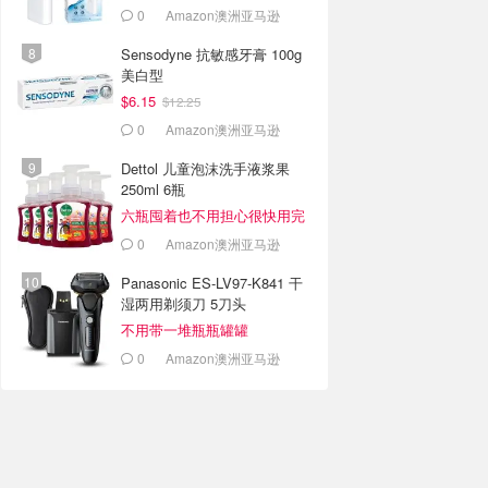
0
Amazon澳洲亚马逊
Sensodyne 抗敏感牙膏 100g
美白型
$6.15
$12.25
0
Amazon澳洲亚马逊
Dettol 儿童泡沫洗手液浆果
250ml 6瓶
六瓶囤着也不用担心很快用完
0
Amazon澳洲亚马逊
Panasonic ES-LV97-K841 干
湿两用剃须刀 5刀头
不用带一堆瓶瓶罐罐
0
Amazon澳洲亚马逊