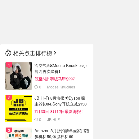
🇮🇹
意大利
🇦🇺
澳洲
🇳🇿
新西兰
相关点击排行榜
冷空气❄️❌️Moose Knuckles小
剪刀再次降价❗️
低至6折 羽绒马甲$297
0
Moose Knuckles
JB Hi-Fi 8月海报📢Dyson 吸
尘器$384,Sony耳机立减$150
7月30日-8月12日最新海报！
0
JB Hi-Fi
Amazon 8月折扣清单🆕家用跑
步机$159,体脂秤$169