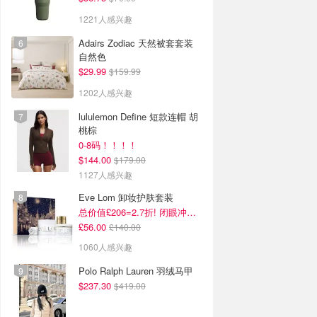
1221人感兴趣
Adairs Zodiac 天然被套套装
自然色
$29.99
$159.99
1202人感兴趣
lululemon Define 短款连帽 胡
桃棕
0-8码！！！！
$144.00
$179.00
1127人感兴趣
Eve Lom 卸妆护肤套装
总价值£206=2.7折! 闭眼冲这套
£56.00
£140.00
1060人感兴趣
Polo Ralph Lauren 羽绒马甲
$237.30
$419.00