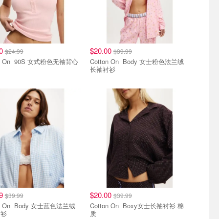
00
$20.00
$24.99
$39.99
Cotton On 90S 女式粉色无袖背心
Cotton On Body 女士粉色法兰绒
长袖衬衫
穿的家居服！！
可外穿的家居服！！
99
$20.00
$39.99
$39.99
dy 女士蓝色法兰绒
Cotton On Boxy女士长袖衬衫 棉
衬衫
质