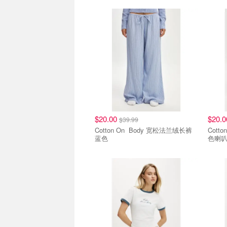
可外穿的家居服！！
可外
$20.00
$20.
$39.99
Cotton On Body 宽松法兰绒长裤
Cotton On Body D
蓝色
色喇
可外穿的家居服！！
可外