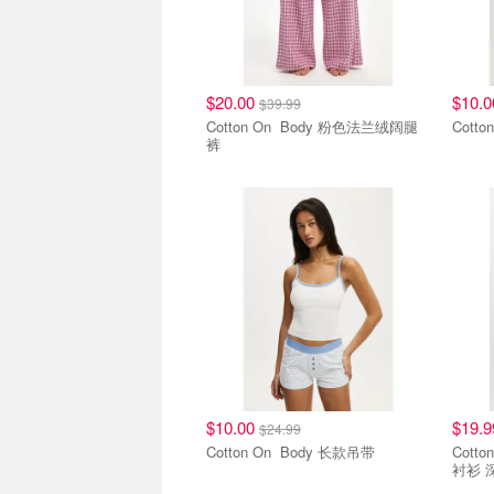
$20.00
$10.
$39.99
Cotton On Body 粉色法兰绒阔腿
裤
可外穿的家居服！！
可外
$10.00
$19.
$24.99
Cotton On Body 长款吊带
Cotton On Bo
衬衫 