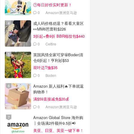
🕒每日好价实时更新！
0
Amazon澳洲亚马逊
成人码价格劝退？看看大童区
👀MM6芭蕾鞋$226
3折起+叠9折 BBR格纹包$440
0
Cettire
英国风情全家可穿🤩Boden清
仓6折起！亨利衫$53
荷叶边T恤$35
0
Boden
Amazon 新人福利🔥下单就返
购物券！
满$59直接减免$20💰
0
Amazon澳洲亚马逊
Amazon Global Store 海外购
丨全场满2件额外9.5折📢
美亚、日亚、英亚一键下单！