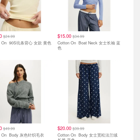
00
$15.00
$24.99
$34.99
Cotton On 90S坑条背心 女款 黄色
Cotton On Boat Neck 女士长袖 蓝
色
穿的家居服！！
可外穿的家居服！！
00
$20.00
$49.99
$39.99
Cotton On Body 灰色针织毛衣
Cotton On Body 女士宽松法兰绒
长裤 蓝色