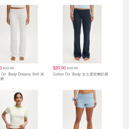
穿的家居服！！
可外穿的家居服！！
00
$20.00
$39.99
$39.99
reamy Soft 灰
Cotton On Body 女士柔软喇叭裤
叭裤
穿的家居服！！
可外穿的家居服！！