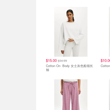
可外穿的家居服！！
可外
$15.00
$10.
$34.99
Cotton On Body 女士灰色船领长
袖
可外穿的家居服！！
可外