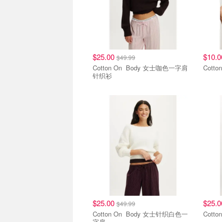
$25.00
$10.
$49.99
Cotton On Body 女士咖色一字肩
针织衫
可外穿的家居服！！
可外
$25.00
$25.
$49.99
Cotton On Body 女士针织白色一
字肩