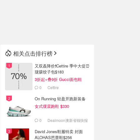
🇮🇹
意大利
🇦🇺
澳洲
🇳🇿
新西兰
相关点击排行榜
又双叒降价❗️Cettire 季中大促⏰
珑骧饺子包$183
3折起+叠9折 Gucci面包鞋
$991
0
Cettire
On Running 轻盈开跑新装备
女式缓震跑鞋 $330
0
Dealmoon澳新省钱快报
David Jones鞋履特卖 封面
ALOHAS芭蕾鞋$256