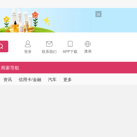
澳洲
登录
联系我们
APP下载
🇺🇸
美国
商家导航
🇨🇳
中国
资讯
信用卡/金融
汽车
更多
🇨🇦
加拿大
扫码下载 App
🇬🇧
英国
Download on the
App Store
🇩🇪
德国
Download the
Android App
🇫🇷
法国