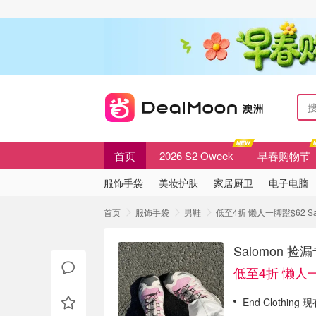
首页
2026 S2 Oweek
早春购物节
服饰手袋
美妆护肤
家居厨卫
电子电脑
首页
服饰手袋
男鞋
低至4折 懒人一脚蹬$62 Sa
Salomon 捡
低至4折 懒人一
End Clothing