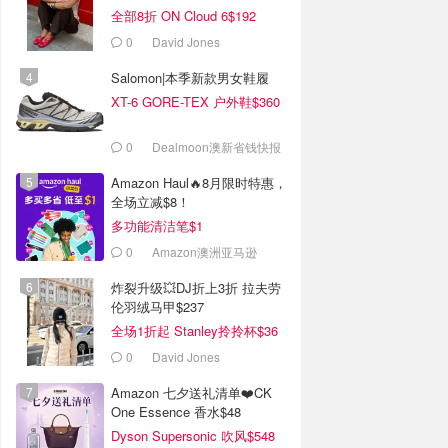
全部8折 ON Cloud 6$192
0
David Jones
Salomon|本季新款男女鞋履
XT-6 GORE-TEX 户外鞋$360
0
Dealmoon澳新省钱快报
Amazon Haul🔥8月限时特惠，
全场立减$8！
多功能清洁笔$1
0
Amazon澳洲亚马逊
炸裂升级💥DJ折上3折 拉夫劳
伦羽绒马甲$237
全场1折起 Stanley拎拎杯$36
0
David Jones
Amazon 七夕送礼清单❤️CK
One Essence 香水$48
Dyson Supersonic 吹风$548