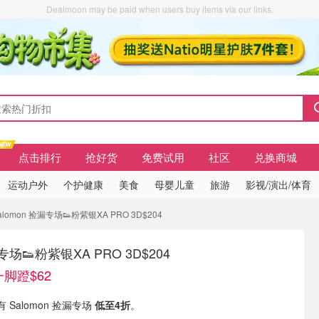
Dealmoon may be paid when users buy items via our links.
点击排行
抢好货
免费试用
社区
兑换商城
运动户外
个护健康
美食
母婴儿童
旅游
影视/演出/体育
lomon 捡漏专场👟粉紫银XA PRO 3D$204
漏专场👟粉紫银XA PRO 3D$204
脚蹬$62
 现有 Salomon 捡漏专场
低至4折
。