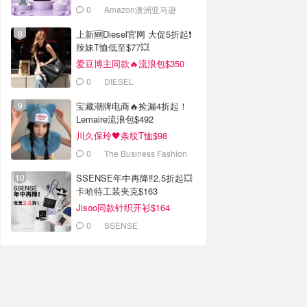
0
Amazon澳洲亚马逊
上新🆕Diesel官网 大促5折起❗️
辣妹T恤低至$77💥
爱豆博主同款🔥流浪包$350
0
DIESEL
宝藏潮牌电商🔥捡漏4折起！
Lemaire流浪包$492
川久保玲🖤条纹T恤$98
0
The Business Fashion
SSENSE年中再降‼️2.5折起💥
卡哈特工装夹克$163
Jisoo同款针织开衫$164
0
SSENSE