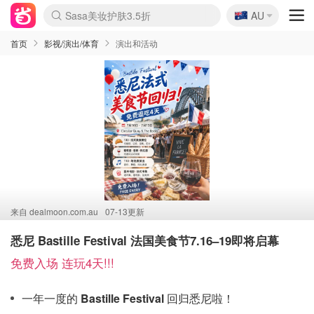
🇦🇺
Sasa美妆护肤3.5折
AU
lululemon折扣上新
SSENSE年中3折
FreshBeauty好价汇总
Cettire降价+叠9折
WWS Coles超市实拍
viagogo二手票捡漏
Myer超级周末1折
The Outnet奢牌1折起
David Jones 3折起
Flannels大牌1折
Perfumes Club护肤1折
AMIRO返校季6.2折
Amazon折扣汇总
eToro入金$200送$50
Amazon数码好物
ICONIC本周7.5折
ThedoubleF高奢地板价
Moose Knuckles 6折
丝芙兰5折起
EUFY官网3.7折起
Selenichast首饰2折
Trip机票酒店促销
YSL送5件彩妆礼
Amazon家居好物
Amazon美妆护肤
雅漾大喷$8
过敏原检测盒$33
伊索独家赠50ml沐浴露
科颜氏清仓3折
SEALIFE海洋馆门票6折
丝塔芙大白罐$16
订阅Newsletter送香薰
Cult Beauty 6.8折
Harrods圣诞日历2.3折
LN-CC奢牌私促3折
d'Alba空姐喷雾$16
EVE LOM套装逆天2折
Bernardelli独家4折
Adore Beauty 6折起
CT圣诞日历
Mytheresa奢品2.7折
Luxury Escapes 9折
Currentbody美容仪9折
MOON Garden Live
Roborock扫地机3.7折
Tingo Life水杯$24
Valentino官网5折
CR洗发护发6.3折
修丽可套装7.4折
Myer彩妆2件7折
GANNI官网4.5折
Stylevana韩妆4折
Tessabit高奢8.5折
OGX洗护4折
Amazon阿德莱德次日达
卡诗8.5折+赠礼
Philips Hue灯具8折
首页
影视/演出/体育
演出和活动
来自
dealmoon.com.au
07-13更新
悉尼 Bastille Festival 法国美食节7.16–19即将启幕
免费入场 连玩4天!!!
一年一度的
Bastille Festival
回归悉尼啦！