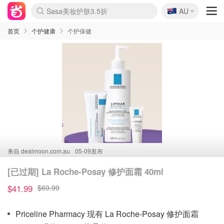
🇦🇺
Sasa美妆护肤3.5折
AU
lululemon折扣上新
SSENSE年中2.5折
FreshBeauty好价汇总
Cettire降价+叠9折
WWS Coles超市实拍
viagogo二手票捡漏
Myer超级周末
The Outnet奢牌1折起
David Jones 3折起
Flannels大牌1折
Perfumes Club护肤1折
AMIRO面罩$251
Amazon折扣汇总
eToro入金$200送$50
Amazon数码好物
ICONIC本周7.5折
ThedoubleF高奢地板价
Moose Knuckles 6折
丝芙兰5折起
EUFY摄像头$98
Selenichast首饰2折
Trip机票酒店促销
YSL送5件彩妆礼
Amazon家居好物
Amazon美妆护肤
雅漾大喷$8
过敏原检测盒$33
伊索独家赠50ml沐浴露
科颜氏高保湿面霜$29
SEALIFE海洋馆门票6折
丝塔芙大白罐$16
订阅Newsletter送香薰
Cult Beauty 6.8折
Harrods圣诞日历$525
LN-CC奢牌私促3折
d'Alba空姐喷雾$16
EVE LOM套装£56
Bernardelli独家4折
Adore Beauty 6折起
CT圣诞日历
Mytheresa奢品2.7折
Luxury Escapes 9折
Currentbody美容仪$881
MOON Garden Live
Roborock扫地机$649
Tingo Life水杯$24
Valentino官网5折
CR洗护套装$23
修丽可4件套$159
Myer彩妆2件7折
GANNI官网4.5折
Stylevana韩妆4折
Tessabit高奢8.5折
OGX洗发水$11
Amazon阿德莱德次日达
卡诗8.5折+赠礼
Philips Hue灯具8折
首页
个护健康
个护保健
来自
dealmoon.com.au
05-09发布
[已过期] La Roche-Posay 修护面霜 40ml
$41.99
$69.99
Priceline Pharmacy 现有 La Roche-Posay 修护面霜