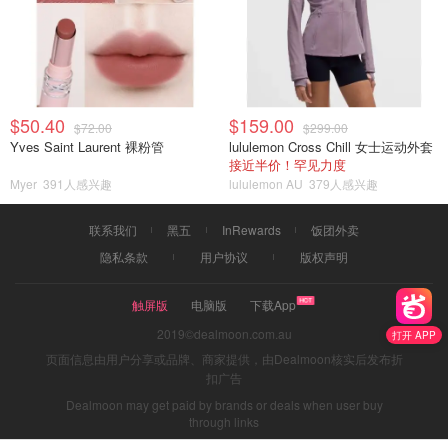
$50.40
$159.00
$72.00
$299.00
Yves Saint Laurent 裸粉管
lululemon Cross Chill 女士运动外套
接近半价！罕见力度
Myer
391人感兴趣
lululemon AU
379人感兴趣
联系我们
黑五
InRewards
饭团外卖
隐私条款
用户协议
版权声明
触屏版
电脑版
下载App
2019©dealmoon.com.au
打开 APP
页面信息由用户分享或品牌、商家提供，由Dealmoon核实后发布折
扣广告
Dealmoon may get paid by brands or deals when user buy
through links