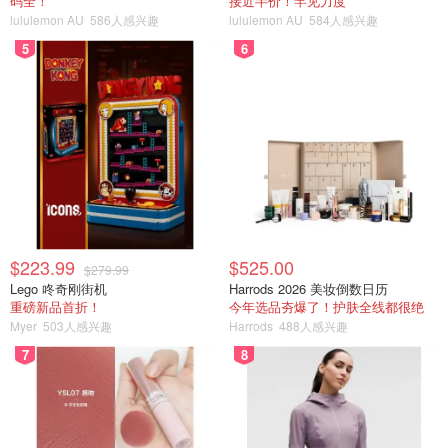
码全！
接近半价！罕见力度
lululemon AU
586人感兴趣
lululemon AU
584人感兴趣
5
6
$223.99
$525.00
$279.99
Lego 咚奇刚街机
Harrods 2026 美妆倒数日历
重磅新品首折！
今年选品夯爆了！护肤全线都很绝
Myer
503人感兴趣
Harrods
488人感兴趣
7
8