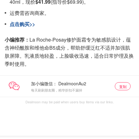
40ml，现价
$41.99
(指导价$69.99)。
运费需咨询商家。
点击购买>>
小编推荐：
La Roche-Posay修护面霜专为敏感肌设计，蕴
含神经酰胺和维他命B5成分，帮助舒缓泛红不适并加强肌
肤屏障。乳液质地轻盈，上脸吸收迅速，适合日常护理及换
季时使用。
加小编微信：
复制
每天刷刷朋友圈，精华折扣不漏掉
Dealmoon may be paid when users buy items via our links.