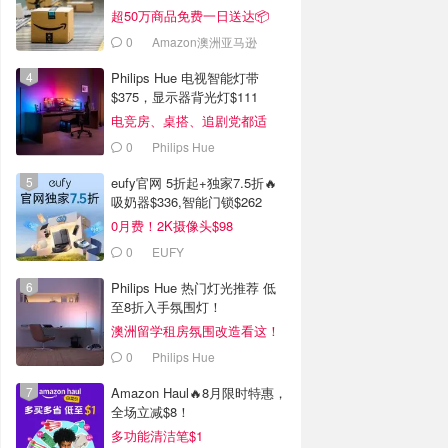
超50万商品免费一日送达📦
0
Amazon澳洲亚马逊
Philips Hue 电视智能灯带
$375，显示器背光灯$111
电竞房、桌搭、追剧党都适
合！
0
Philips Hue
eufy官网 5折起+独家7.5折🔥
吸奶器$336,智能门锁$262
0月费！2K摄像头$98
0
EUFY
Philips Hue 热门灯光推荐 低
至8折入手氛围灯！
澳洲留学租房氛围改造看这！
0
Philips Hue
Amazon Haul🔥8月限时特惠，
全场立减$8！
多功能清洁笔$1