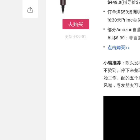
$449.0
(指导价$7
订单满$59澳洲
验30天Prime会
去购买
部分Amazon
去购买
更新于06-01
AU$6.99；
点击购买>>
小编推荐：
吹头发
不烫到。停下来整
始工作。配的五个
风嘴，卷发朋友可