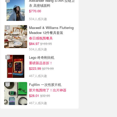
Alexander Wang STAR 拉链卫
衣 高密绒面料
$770.00
504人感兴趣
Maxwell & Williams Fluttering
Meadow 12件餐具套装
春日感氛围餐具
$84.97
$169.95
504人感兴趣
Lego 咚奇刚街机
重磅新品首折！
$223.99
$279.99
467人感兴趣
Fujifilm 一次性胶片机
胶片氛围绝了！出片神器
$28.01
$32.95
467人感兴趣