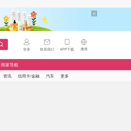
澳洲
登录
联系我们
APP下载
🇺🇸
美国
商家导航
🇨🇳
中国
资讯
信用卡/金融
汽车
更多
🇨🇦
加拿大
扫码下载 App
🇬🇧
英国
Download on the
App Store
🇩🇪
德国
Download the
Android App
🇫🇷
法国