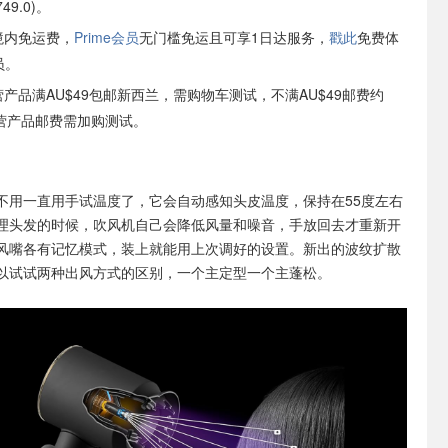
49.0)。
境内免运费，
Prime会员
无门槛免运且可享1日达服务，
戳此
免费体
员。
自营产品满AU$49包邮新西兰，需购物车测试，不满AU$49邮费约
非自营产品邮费需加购测试。
不用一直用手试温度了，它会自动感知头皮温度，保持在55度左右
理头发的时候，吹风机自己会降低风量和噪音，手放回去才重新开
风嘴各有记忆模式，装上就能用上次调好的设置。新出的波纹扩散
以试试两种出风方式的区别，一个主定型一个主蓬松。