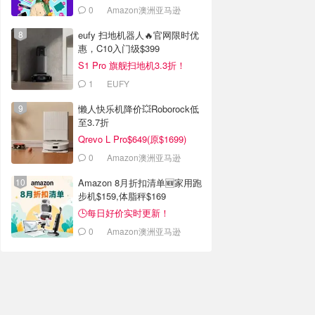
0
Amazon澳洲亚马逊
eufy 扫地机器人🔥官网限时优
惠，C10入门级$399
S1 Pro 旗舰扫地机3.3折！
1
EUFY
懒人快乐机降价💥Roborock低
至3.7折
Qrevo L Pro$649(原$1699)
0
Amazon澳洲亚马逊
Amazon 8月折扣清单🆕家用跑
步机$159,体脂秤$169
🕒每日好价实时更新！
0
Amazon澳洲亚马逊