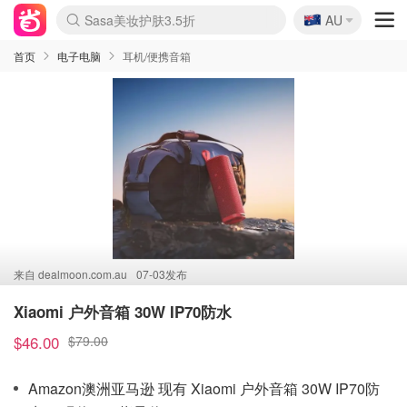
🇦🇺
Sasa美妆护肤3.5折
AU
lululemon折扣上新
SSENSE年中3折
FreshBeauty好价汇总
Cettire降价+叠9折
Farfetch折上8折
WWS Coles超市实拍
viagogo二手票捡漏
Myer清仓1折起
The Outnet奢牌1折起
David Jones 3折起
Flannels大牌1折
Perfumes Club护肤1折
AMIRO返校季6.2折
Oweek抽奖送Airpods
Amazon折扣汇总
eToro入金$200送$50
Amazon数码好物
ICONIC本周7.5折
ThedoubleF高奢地板价
Moose Knuckles 6折
丝芙兰5折起
EUFY官网3.7折起
Selenichast首饰2折
Trip机票酒店促销
YSL送5件彩妆礼
Amazon家居好物
BIGBANG巡演开票
David Jones时尚3折
Amazon美妆护肤
雅漾大喷$8
过敏原检测盒$33
伊索独家赠50ml沐浴露
科颜氏清仓3折
SEALIFE海洋馆门票6折
丝塔芙大白罐$16
订阅Newsletter送香薰
Cult Beauty 6.8折
Harrods圣诞日历2.3折
LN-CC奢牌私促3折
d'Alba空姐喷雾$16
EVE LOM套装逆天2折
Bernardelli独家4折
Adore Beauty 6折起
CT圣诞日历
Mytheresa奢品2.7折
Luxury Escapes 9折
Currentbody美容仪9折
MOON Garden Live
ALLSAINTS美衣3折
Roborock扫地机3.7折
Tingo Life水杯$24
Valentino官网5折
CR洗发护发6.3折
修丽可套装7.4折
首页
电子电脑
耳机/便携音箱
来自
dealmoon.com.au
07-03发布
Xiaomi 户外音箱 30W IP70防水
$46.00
$79.00
Amazon澳洲亚马逊 现有 Xiaomi 户外音箱 30W IP70防