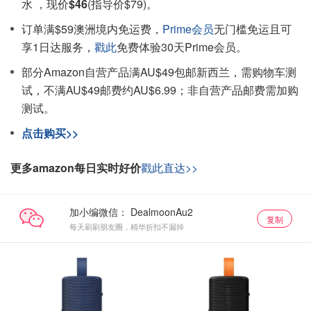
水 ，现价
$46
(指导价$79)。
订单满$59澳洲境内免运费，
Prime会员
无门槛免运且可
享1日达服务，
戳此
免费体验30天Prime会员。
部分Amazon自营产品满AU$49包邮新西兰，需购物车测
试，不满AU$49邮费约AU$6.99；非自营产品邮费需加购
测试。
点击购买>>
更多amazon每日实时好价
戳此直达>>
加小编微信：
复制
每天刷刷朋友圈，精华折扣不漏掉