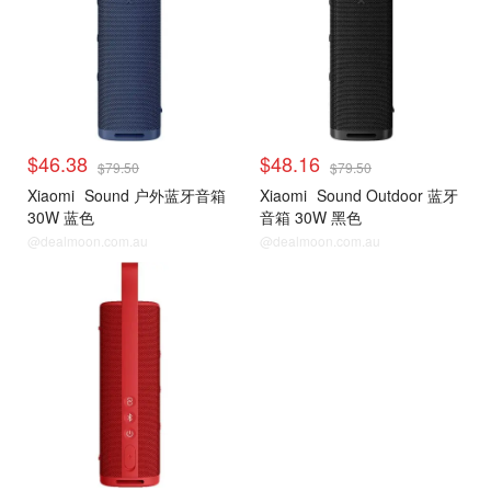
$46.38
$48.16
$79.50
$79.50
Xiaomi
Sound 户外蓝牙音箱
Xiaomi
Sound Outdoor 蓝牙
30W 蓝色
音箱 30W 黑色
@dealmoon.com.au
@dealmoon.com.au