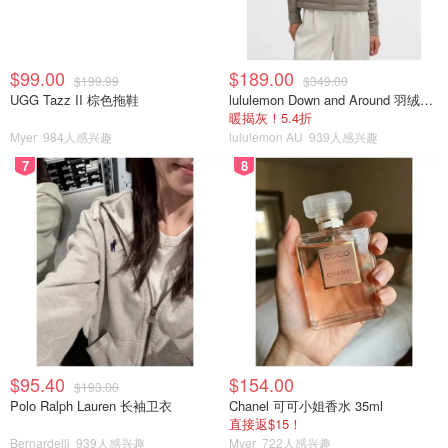
$99.00
$189.00
$199.99
$349.00
UGG Tazz II 棕色拖鞋
lululemon Down and Around 羽绒夹克
暖揭灰！5.4折
Myer
984人感兴趣
lululemon AU
939人感兴趣
7
8
$95.40
$154.00
$193.00
Polo Ralph Lauren 长袖卫衣
Chanel 可可小姐香水 35ml
直接返$15！
Bernardelli
939人感兴趣
Myer
722人感兴趣