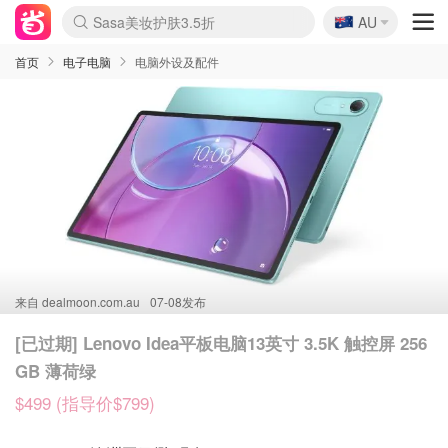
🇦🇺
Sasa美妆护肤3.5折
AU
lululemon折扣上新
SSENSE年中2.5折
FreshBeauty好价汇总
Cettire降价+叠9折
WWS Coles超市实拍
viagogo二手票捡漏
Myer超级周末
The Outnet奢牌1折起
David Jones 3折起
Flannels大牌1折
Perfumes Club护肤1折
AMIRO面罩$251
Amazon折扣汇总
eToro入金$200送$50
Amazon数码好物
ICONIC本周7.5折
ThedoubleF高奢地板价
Moose Knuckles 6折
丝芙兰5折起
EUFY摄像头$98
Selenichast首饰2折
Trip机票酒店促销
YSL送5件彩妆礼
Amazon家居好物
Amazon美妆护肤
雅漾大喷$8
过敏原检测盒$33
伊索独家赠50ml沐浴露
科颜氏高保湿面霜$29
SEALIFE海洋馆门票6折
丝塔芙大白罐$16
订阅Newsletter送香薰
Cult Beauty 6.8折
Harrods圣诞日历$525
LN-CC奢牌私促3折
d'Alba空姐喷雾$16
EVE LOM套装£56
Bernardelli独家4折
Adore Beauty 6折起
CT圣诞日历
Mytheresa奢品2.7折
Luxury Escapes 9折
Currentbody美容仪$881
MOON Garden Live
Roborock扫地机$649
Tingo Life水杯$24
Valentino官网5折
CR洗护套装$23
修丽可4件套$159
Myer彩妆2件7折
GANNI官网4.5折
Stylevana韩妆4折
Tessabit高奢8.5折
OGX洗发水$11
Amazon阿德莱德次日达
卡诗8.5折+赠礼
Philips Hue灯具8折
首页
电子电脑
电脑外设及配件
来自
dealmoon.com.au
07-08发布
[已过期] Lenovo Idea平板电脑13英寸 3.5K 触控屏 256
GB 薄荷绿
$499 (指导价$799)