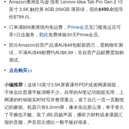
Amazon澳洲亚马逊 现有 Lenovo Idea Tab Pro Gen 2 13
英寸 3.5K 触控屏 8GB 256GB 薄荷绿，现价
$499.0
(指导
价$799.0)。
订单满$59澳洲境内免运费，
Prime会员
无门槛免运且可
享1日达服务，
戳此
免费体验30天Prime会员。
部分Amazon自营产品满AU$49包邮新西兰，需购物车测
试，不满AU$49邮费约AU$6.99；非自营产品邮费需加购
测试。
点击购买>>
小编推荐：
这块13英寸3.5K屏看课件PDF或者网课画面，
字体会比普通平板清晰不少。自带的AI笔记功能挺实用，上
网课的时候能实时转写并整理重点，省了自己一页一页翻笔
记的麻烦。机器只有6.2mm厚，像本杂志那么薄，单手拿久
了手腕也不酸。装了JBL四扬声器，播听力材料或者课题汇
报的音频，声音层次感比一般平板好很多。