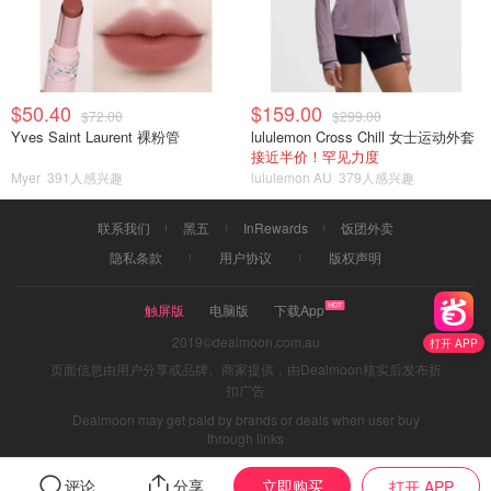
$50.40
$159.00
$72.00
$299.00
Yves Saint Laurent 裸粉管
lululemon Cross Chill 女士运动外套
接近半价！罕见力度
Myer
391人感兴趣
lululemon AU
379人感兴趣
联系我们
黑五
InRewards
饭团外卖
隐私条款
用户协议
版权声明
触屏版
电脑版
下载App
2019©dealmoon.com.au
打开 APP
页面信息由用户分享或品牌、商家提供，由Dealmoon核实后发布折
扣广告
Dealmoon may get paid by brands or deals when user buy
through links
立即购买
评论
分享
打开 APP