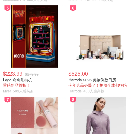
5
6
$223.99
$525.00
$279.99
Lego 咚奇刚街机
Harrods 2026 美妆倒数日历
重磅新品首折！
今年选品夯爆了！护肤全线都很绝
Myer
503人感兴趣
Harrods
488人感兴趣
7
8