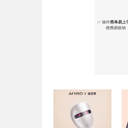
✅ ​​操作
简单易上
便携易收纳
热卖
热卖