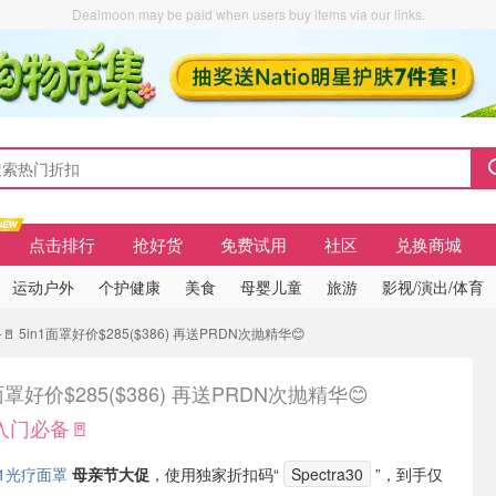
Dealmoon may be paid when users buy items via our links.
点击排行
抢好货
免费试用
社区
兑换商城
运动户外
个护健康
美食
母婴儿童
旅游
影视/演出/体育
 5in1面罩好价$285($386) 再送PRDN次抛精华😊
1面罩好价$285($386) 再送PRDN次抛精华😊
入门必备🚪
n1光疗面罩
母亲节大促
，使用独家折扣码“
Spectra30
”，到手仅