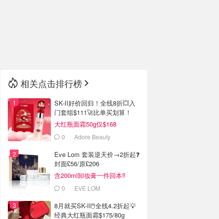
🇮🇹
意大利
🇦🇺
澳洲
🇳🇿
新西兰
相关点击排行榜
SK-II好价回归！全线8折💥入
门套组$111🚀比单买划算！
大红瓶面霜50g仅$168
0
Adore Beauty
Eve Lom 套装逆天价→2折起❓
封面£56/原£206
含200ml卸妆膏一件回本‼️
0
EVE LOM
8月就买SK-II🖱️全线4.2折起💡
经典大红瓶面霜$175/80g