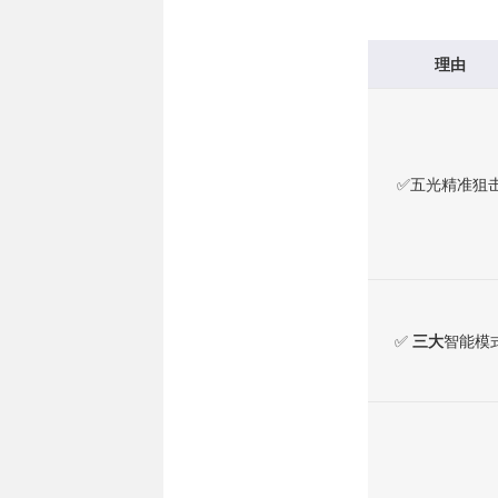
理由
✅五光精准狙击​
✅
​​三大
智能模式