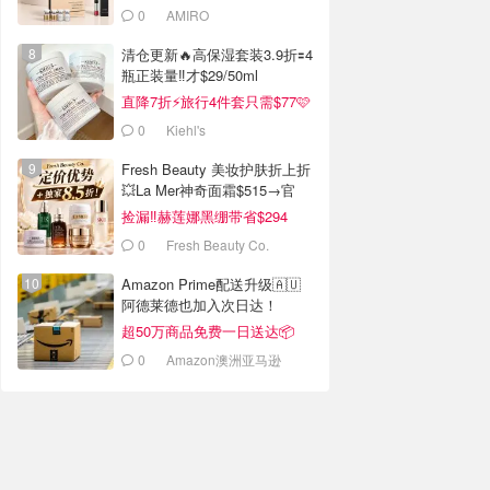
0
AMIRO
清仓更新🔥高保湿套装3.9折🟰4
瓶正装量‼️才$29/50ml
直降7折⚡旅行4件套只需$77🩷
0
Kiehl's
Fresh Beauty 美妆护肤折上折
💥La Mer神奇面霜$515→官
$955
捡漏‼️赫莲娜黑绷带省$294
0
Fresh Beauty Co.
Amazon Prime配送升级🇦🇺
阿德莱德也加入次日达！
超50万商品免费一日送达📦
0
Amazon澳洲亚马逊