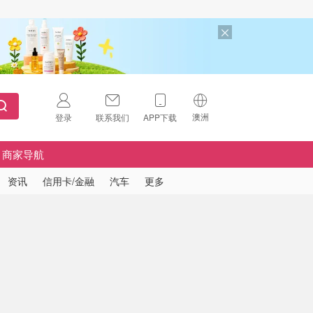
澳洲
登录
联系我们
APP下载
🇺🇸
美国
商家导航
🇨🇳
中国
资讯
信用卡/金融
汽车
更多
🇨🇦
加拿大
扫码下载 App
🇬🇧
英国
Download on the
App Store
🇩🇪
德国
Download the
Android App
🇫🇷
法国