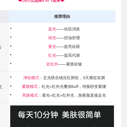
❤️为什么选择5 in 1面罩❤️
推荐理由
蓝光
——祛痘消炎
绿光
——控油舒缓
黄光
——提亮祛斑
​
红光
——提高代谢
近红外
——紧致祛皱
净痘模式
：五光联合镇压红肿痘，3天瘪痘实测
紧致模式
：红光+红外光叠加buff，垮脸秒变紧绷
​
亮肤模式
：黄光+红光+红外光，熬夜脸直接反光