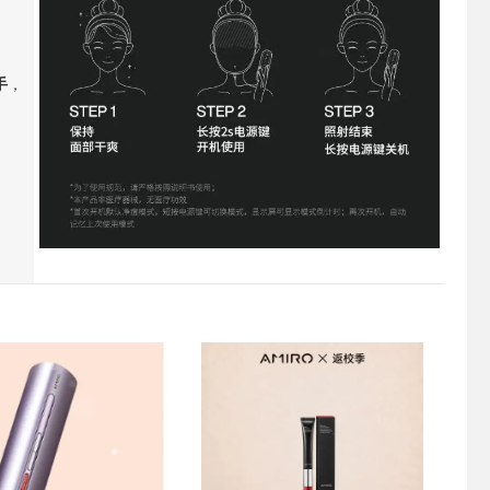
手
，
热卖