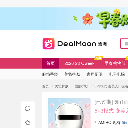
首页
2026 S2 Oweek
早春购物节
服饰手袋
美妆护肤
家居厨卫
电子电脑
首页
美妆护肤
面部护肤
5+3模式 变美入门必备
[已过期]
5in
5+3模式 变美
AMIRO 现有
5i