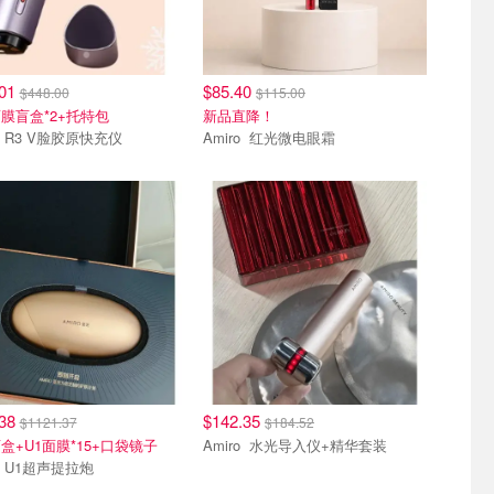
.01
$85.40
$448.00
$115.00
膜盲盒*2+托特包
新品直降！
Amiro R3 V脸胶原快充仪
Amiro 红光微电眼霜
热卖
.38
$142.35
$1121.37
$184.52
盒+U1面膜*15+口袋镜子
Amiro 水光导入仪+精华套装
Amiro U1超声提拉炮