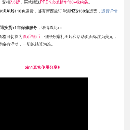
，变相
7.3折
，买就赠送
PRDN次抛精华*30+收纳袋
。
单满
AU$118
免运费，邮寄新西兰订单满
NZ$138
免运费，
运费详情
天退换货+1年保修服务
，详情戳此>>
价格可切换为
澳币/纽币
，但部分赠礼图片和活动页面标注为美元，
率略有浮动，一切以结算为准。
5in1真实使用分享⬇️