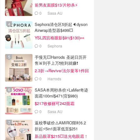
前男友面膜$13/片秒杀⚡️
0
Sasa AU
Sephora清仓区5折起🔈dyson
Airwrap造型器$499💥
YSL四宫格眼影$91($130)👀
0
Sephora
手慢无💥Harrods 圣诞日历开
售🚨到手上万❗️抢到就赚❗️
2.3折→Revive/法尔曼等1件回
本！
0
Harrods
SASA本周秒杀价⚡️LaMer奇迹
面霜100ml$471(官$980)
$217收修丽可242面霜
0
Sasa AU
返校季破价⚠️AMIRO限时6.2
折起⚡️5in1面罩低至$251
新品眼罩$215💥送光电眼霜！