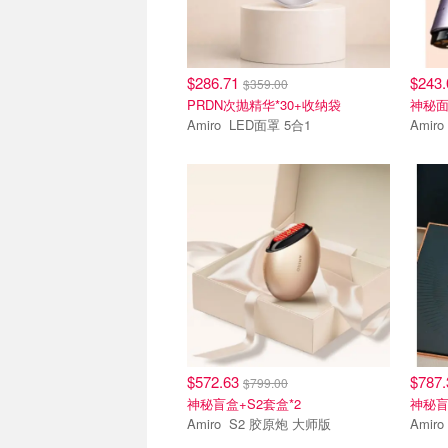
$286.71
$243
$359.00
PRDN次抛精华*30+收纳袋
神秘面
Amiro LED面罩 5合1
热卖
热卖
$572.63
$787
$799.00
神秘盲盒+S2套盒*2
神秘盲
Amiro S2 胶原炮 大师版