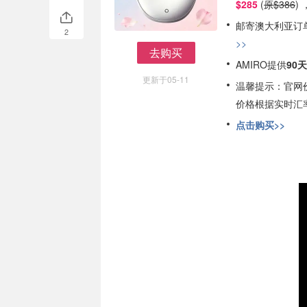
$285
(
原
$386
)
邮寄澳大利亚订
2
>>
去购买
AMIRO提供
90
去购买
更新于05-11
温馨提示：官网
价格根据实时汇
点击购买>>