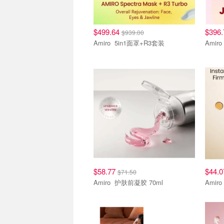
$499.64
$396
$939.00
Amiro 5in1面罩+R3套装
其他
其他
$58.77
$44.
$71.50
Amiro 护肤前凝胶 70ml
其他
其他