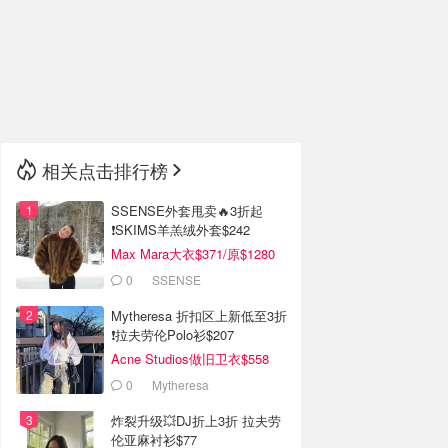
🇮🇹
意大利
🇦🇺
澳洲
🇳🇿
新西兰
相关点击排行榜
SSENSE外套甩卖🔥3折起
❗SKIMS羊羔绒外套$242
Max Mara大衣$371/原$1280
0
SSENSE
Mytheresa 折扣区上新低至3折
❗拉夫劳伦Polo衫$207
Acne Studios做旧卫衣$558
0
Mytheresa
炸裂升级💥DJ折上3折 拉夫劳
伦亚麻衬衫$77