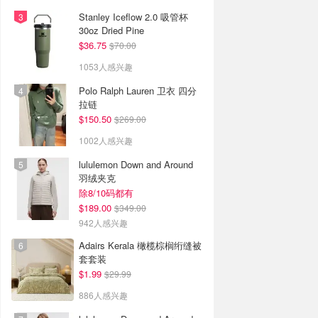
Stanley Iceflow 2.0 吸管杯
30oz Dried Pine
$36.75
$70.00
1053人感兴趣
Polo Ralph Lauren 卫衣 四分
拉链
$150.50
$269.00
1002人感兴趣
lululemon Down and Around
羽绒夹克
除8/10码都有
$189.00
$349.00
942人感兴趣
Adairs Kerala 橄榄棕榈绗缝被
套套装
$1.99
$29.99
886人感兴趣