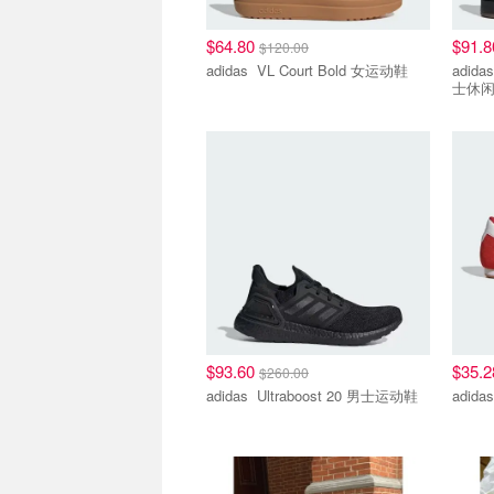
$64.80
$91.
$120.00
adidas VL Court Bold 女运动鞋
adidas ADIDAS CAMPUS 
士休
$93.60
$35.
$260.00
adidas Ultraboost 20 男士运动鞋