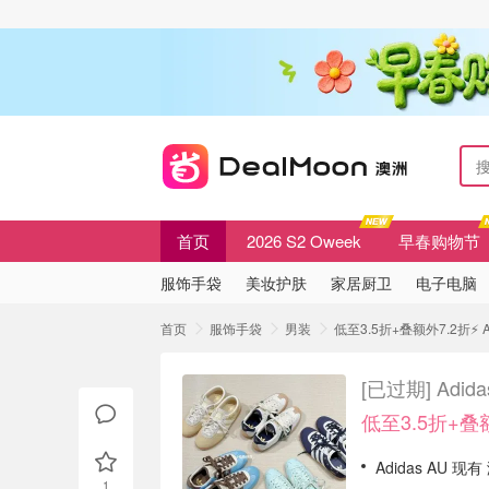
首页
2026 S2 Oweek
早春购物节
服饰手袋
美妆护肤
家居厨卫
电子电脑
首页
服饰手袋
男装
低至3.5折+叠额外7.2折⚡ A
[已过期]
Adid
低至3.5折+叠
Adidas AU 
1