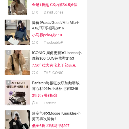
全场1折起 CK内裤$4.5捡漏
0
David Jones
降价❗Prada/Gucci/Miu Miu全
4.8折💥乐福鞋$816
小马标polo衫$110
0
ThedoubleF
ICONIC 周促更新💓Lioness小
鹿裤$66 COS芭蕾鞋$153
7.5折 拉夫劳伦老干部夹克
$419
0
THE ICONIC
Farfetch终极狂欢💥加鹅羽绒
背心$496🐎小马标毛衣$249
3折起+叠8折😱
0
Farfetch
冷空气❄️❌️Moose Knuckles小
剪刀再次降价❗️
低至6折 羽绒马甲$297