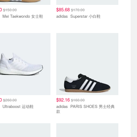
80
$85.68
$150.00
$170.00
adidas Mei Taekwondo 女士鞋
adidas Superstar 小白鞋
60
$92.16
$260.00
$160.00
adidas Ultraboost 运动鞋
adidas PARIS SHOES 男士经典
款