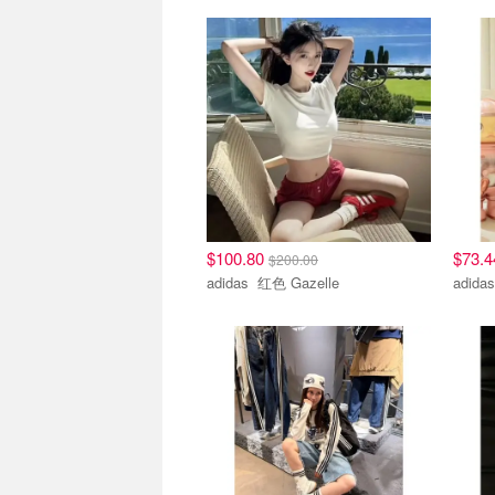
$100.80
$73.
$200.00
adidas 红色 Gazelle