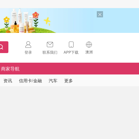
澳洲
登录
联系我们
APP下载
🇺🇸
美国
商家导航
🇨🇳
中国
资讯
信用卡/金融
汽车
更多
🇨🇦
加拿大
扫码下载 App
🇬🇧
英国
Download on the
App Store
🇩🇪
德国
Download the
Android App
🇫🇷
法国