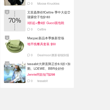
0
Moose Knuckles
又双叒降价❗️Cettire 季中大促⏰
珑骧饺子包$183
3折起+叠9折 Gucci面包鞋
$991
0
Cettire
Macpac新品本季焕新登场
地平线餐具套装 $50
0
Dealmoon澳新省钱快报
tessabit大牌直降正价8.5折⚡加
鹅、LOEWE、BBR全好价
Jennie同款短T$298
0
tessabit