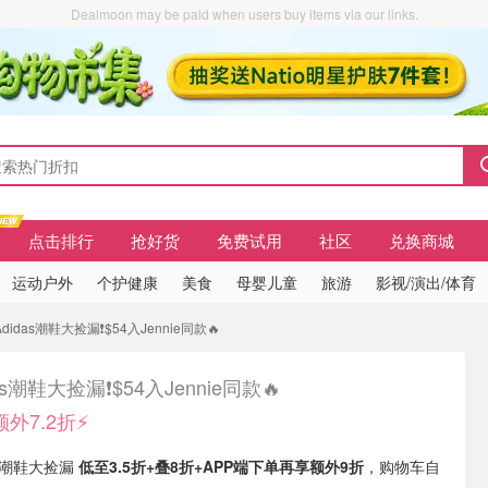
Dealmoon may be paid when users buy items via our links.
点击排行
抢好货
免费试用
社区
兑换商城
运动户外
个护健康
美食
母婴儿童
旅游
影视/演出/体育
didas潮鞋大捡漏❗$54入Jennie同款🔥
as潮鞋大捡漏❗$54入Jennie同款🔥
额外7.2折⚡
现有 潮鞋大捡漏
低至3.5折+叠8折+APP端下单再享额外9折
，购物车自