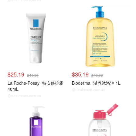
$25.19
$35.19
$41.99
$43.99
La Roche-Posay
特安修护霜
Bioderma
滋养沐浴油 1L
40mL
@dealmoon.com.au
@dealmoon.com.au