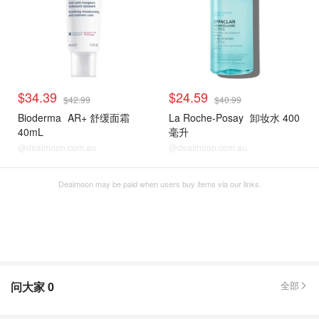
$34.39
$24.59
$42.99
$40.99
Bioderma
AR+ 舒缓面霜
La Roche-Posay
卸妆水 400
40mL
毫升
@dealmoon.com.au
@dealmoon.com.au
Dealmoon may be paid when users buy items via our links.
问大家
0
全部