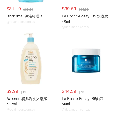
$31.19
$39.59
$38.99
$65.99
Bioderma
沐浴啫喱 1L
La Roche-Posay
B5 水凝胶
40ml
@dealmoon.com.au
@dealmoon.com.au
$9.99
$44.39
$19.99
$73.99
Aveeno
婴儿洗发沐浴露
La Roche-Posay
B5面霜
532mL
50mL
@dealmoon.com.au
@dealmoon.com.au