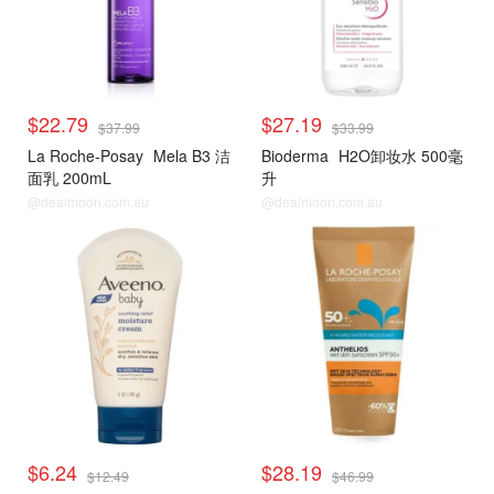
$22.79
$27.19
$37.99
$33.99
La Roche-Posay
Mela B3 洁
Bioderma
H2O卸妆水 500毫
面乳 200mL
升
@dealmoon.com.au
@dealmoon.com.au
$6.24
$28.19
$12.49
$46.99