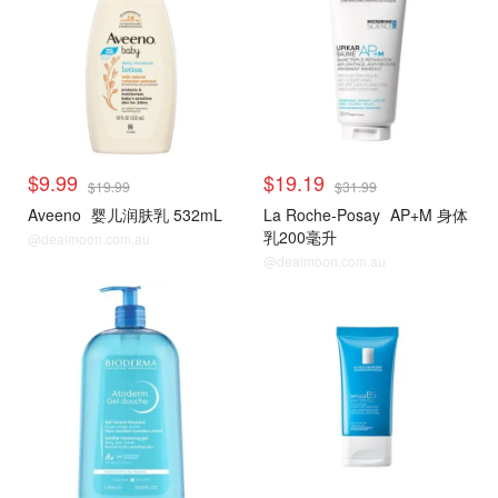
$9.99
$19.19
$19.99
$31.99
Aveeno
婴儿润肤乳 532mL
La Roche-Posay
AP+M 身体
乳200毫升
@dealmoon.com.au
@dealmoon.com.au