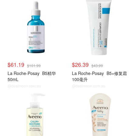
$61.19
$26.39
$101.99
$43.99
La Roche-Posay
B5精华
La Roche-Posay
B5+修复霜
50mL
100毫升
@dealmoon.com.au
@dealmoon.com.au