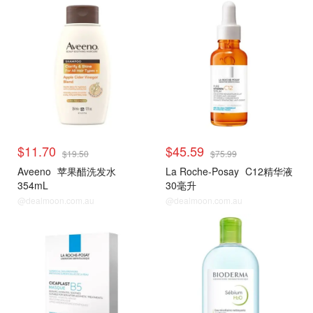
$11.70
$45.59
$19.50
$75.99
Aveeno
苹果醋洗发水
La Roche-Posay
C12精华液
354mL
30毫升
@dealmoon.com.au
@dealmoon.com.au