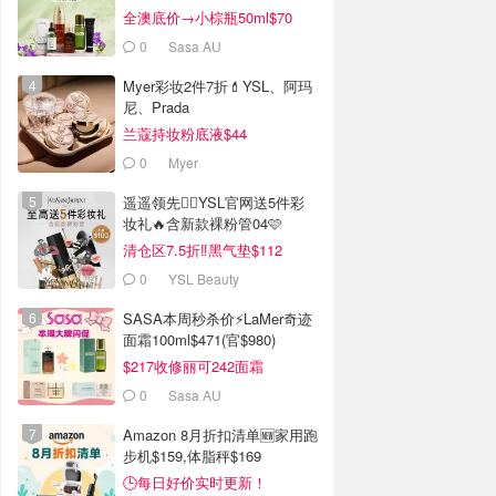
全澳底价→小棕瓶50ml$70
0
Sasa AU
Myer彩妆2件7折💄YSL、阿玛
尼、Prada
兰蔻持妆粉底液$44
0
Myer
遥遥领先🏃‍♂️YSL官网送5件彩
妆礼🔥含新款裸粉管04🩷
清仓区7.5折‼️黑气垫$112
0
YSL Beauty
SASA本周秒杀价⚡️LaMer奇迹
面霜100ml$471(官$980)
$217收修丽可242面霜
0
Sasa AU
Amazon 8月折扣清单🆕家用跑
步机$159,体脂秤$169
🕒每日好价实时更新！