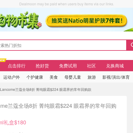
Dealmoon may be paid when users buy items via our links.
点击排行
抢好货
免费试用
社区
兑换商城
运动户外
个护健康
美食
母婴儿童
旅游
影视/演出/体育
 Lancome兰蔻全场8折 菁纯眼霜$224 眼霜界的常年回购款
come兰蔻全场8折 菁纯眼霜$224 眼霜界的常年回购
l礼盒$180