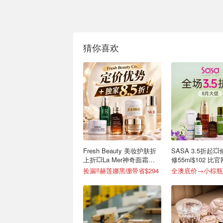
猜你喜欢
Fresh Beauty 美妆护肤折
SASA 3.5折起
上折💥La Mer神奇面霜
修55ml$102 比官
$515→官$955
低！
捡漏‼️赫莲娜黑绷带省$294
全澳底价→小棕瓶50