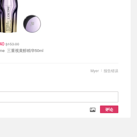
.40
$153.00
Lancome 三重视黄醇精华50ml
Myer
报告错误
评论