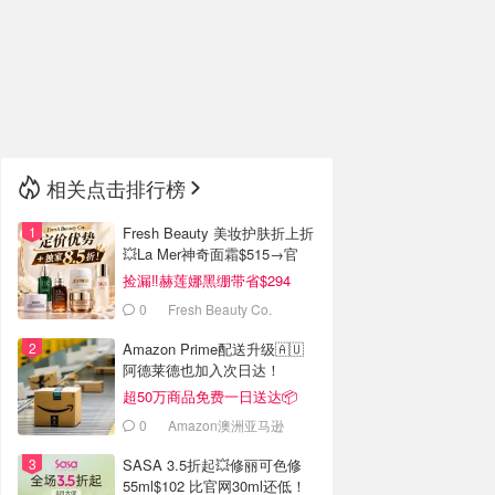
🇮🇹
意大利
🇦🇺
澳洲
🇳🇿
新西兰
相关点击排行榜
Fresh Beauty 美妆护肤折上折
💥La Mer神奇面霜$515→官
$955
捡漏‼️赫莲娜黑绷带省$294
0
Fresh Beauty Co.
Amazon Prime配送升级🇦🇺
阿德莱德也加入次日达！
超50万商品免费一日送达📦
0
Amazon澳洲亚马逊
SASA 3.5折起💥修丽可色修
55ml$102 比官网30ml还低！