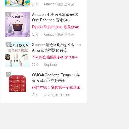
0
Amazon澳洲亚马逊
Amazon 七夕送礼清单❤️CK
One Essence 香水$48
Dyson Supersonic 吹风$548
0
Amazon澳洲亚马逊
Sephora清仓区5折起🔈dyson
Airwrap造型器$499💥
YSL四宫格眼影$91($130)👀
0
Sephora
OMG🔔Charlotte Tibury 26年
美妆日历正在赶来🔥
码住本贴！发售第一个知道🚨
0
Charlotte Tilbury