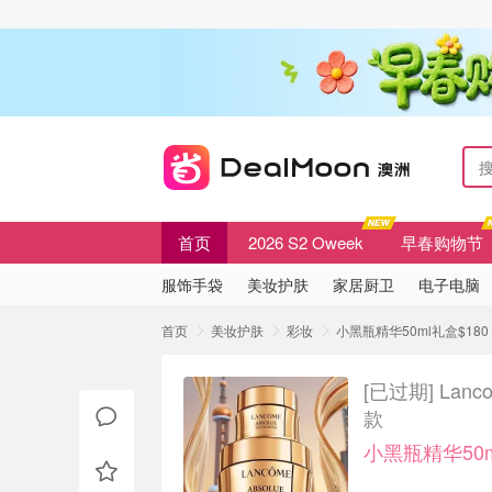
首页
2026 S2 Oweek
早春购物节
服饰手袋
美妆护肤
家居厨卫
电子电脑
首页
美妆护肤
彩妆
小黑瓶精华50ml礼盒$180
[已过期]
Lan
款
小黑瓶精华50m