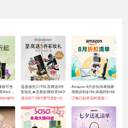
修丽可色
遥遥领先🏃‍♂️YSL官网送5件
Amazon 8月折扣清单🆕家
网30ml还
彩妆礼🔥含新款裸粉管04🩷
用跑步机$159,体脂秤$169
ml$70
清仓区7.5折‼️黑气垫$112
🕒每日好价实时更新！