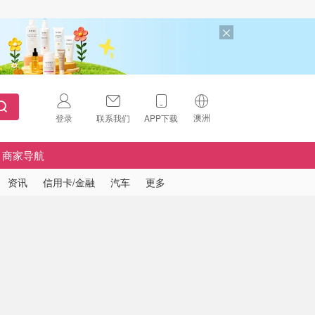
澳洲
登录
联系我们
APP下载
🇺🇸
美国
商家导航
🇨🇳
中国
资讯
信用卡/金融
汽车
更多
🇨🇦
加拿大
扫码下载 App
🇬🇧
英国
Download on the
App Store
🇩🇪
德国
Download the
Android App
🇫🇷
法国