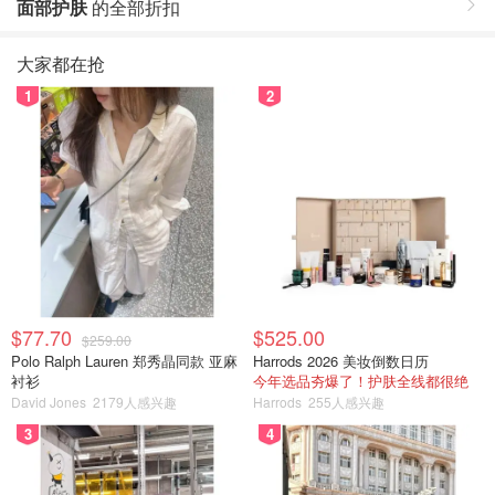
面部护肤
的全部折扣
大家都在抢
1
2
$77.70
$525.00
$259.00
Polo Ralph Lauren 郑秀晶同款 亚麻
Harrods 2026 美妆倒数日历
衬衫
今年选品夯爆了！护肤全线都很绝
David Jones
2179人感兴趣
Harrods
255人感兴趣
3
4