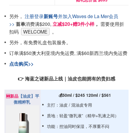
另外，
注册登录
新账号
并加入Waves de La Mer会员
>>
首单
消费满$200,
立减$20+赠3件小样
，
需要使用折
扣码
WELCOME
。
另外，有免费礼盒包装服务。
订单满$50澳大利亚境内免运费, 满$60新西兰境内免运费
点击购买>>
👉 海蓝之谜新品上线｜油皮也能拥有的贵妇感
💰50ml / $245 120ml / $561
🆕新品
【油皮】平
衡精粹乳
主打：油皮 / 混油皮专用
质地：轻盈“微乳液”（精华+乳液之间）
功能：控油同时保湿，不厚重不闷