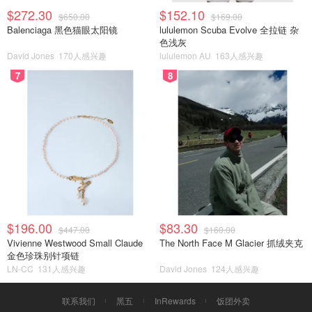
$272.30
$152.10
$650.00
$169.00
Balenciaga 黑色猫眼太阳镜
lululemon Scuba Evolve 全拉链 杂
色浅灰
David Jones
170人感兴趣
lululemon AU
163人感兴趣
7
8
$196.00
$83.30
$447.00
$160.00
Vivienne Westwood Small Claude
The North Face M Glacier 抓绒夹克
金色珍珠别针项链
LN-CC
131人感兴趣
David Jones
124人感兴趣
联系我们
黑五
InRewards
饭团外卖