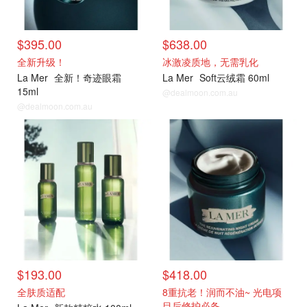
$395.00
$638.00
全新升级！
冰激凌质地，无需乳化
La Mer
全新！奇迹眼霜
La Mer
Soft云绒霜 60ml
15ml
@dealmoon.com.au
@dealmoon.com.au
热门单品
热门单品
$193.00
$418.00
全肤质适配
8重抗老！润而不油~ 光电项
目后修护必备