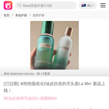
🇦🇺
Sasa美妆护肤3.5折
AU
lululemon本周上新
SSENSE年中3折
FreshBeauty好价汇总
Cettire降价+叠9折
Farfetch折上8折
WWS Coles超市实拍
viagogo二手票捡漏
Myer清仓1折起
The Outnet奢牌1折起
David Jones 3折起
Flannels大牌1折
Perfumes Club护肤1折
AMIRO返校季6.2折
Oweek抽奖送Airpods
Amazon折扣汇总
eToro入金$200送$50
Amazon数码好物
ICONIC本周7.5折
ThedoubleF高奢地板价
Moose Knuckles 6折
丝芙兰5折起
EUFY官网3.7折起
Selenichast首饰2折
Trip机票酒店促销
YSL送5件彩妆礼
Amazon家居好物
BIGBANG巡演开票
David Jones时尚3折
Amazon美妆护肤
雅漾大喷$8
过敏原检测盒$33
伊索独家赠50ml沐浴露
科颜氏送高保湿面霜
SEALIFE海洋馆门票6折
丝塔芙大白罐$16
订阅Newsletter送香薰
Cult Beauty 6.8折
Harrods圣诞日历2.3折
LN-CC奢牌私促3折
d'Alba空姐喷雾$16
EVE LOM套装逆天2折
Bernardelli独家4折
Adore Beauty 6折起
CT圣诞日历
Mytheresa奢品2.7折
首页
美妆护肤
面部护肤
来自
dealmoon.com.au
06-14更新
[已过期] ❌️拒绝脂老化❗️油皮抗老的尽头是La Mer 新品上
线！
🆕油皮精粹乳$225+满赠$893