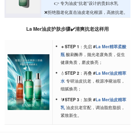
👉 专为油皮“抗老”设计的贵妇水乳
❌️拒绝脂老化直击油皮老化根源，高效抗老。
La Mer油皮护肤步骤✔️清爽抗老这样用
🔸
STEP 1
：先启
#
La Mer精萃柔酸
瓶
酸刷酶养，抛光老废角质，促生
健康角质，磨皮焕亮；
💧
STEP 2
：再叠
#
La Mer油皮精萃
水
专研油皮抗老，根源净褪油瑕，
细腻焕亮；
🔰
STEP 3
：加乘
#
La Mer油皮精萃
乳
油皮抗老官配，调油脂愈脂损，
紧致新生。