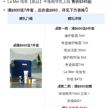
La Mer 现有【新品】平衡精华乳上线
售价$245起
满$800送7件套，总价值$893，详见下方表格👇
赠礼门槛
赠礼详情
💰第一档：满$600送6件套
修护眼霜 5ml
奇迹修护晚霜 7ml
💰满$800送7件套
泡沫洁面 30ml
修护精华油 5ml
奇迹面霜7ml
La Mer 化妆包
价值 $472
💰第二档：满$800加赠
浓缩精华15ml 正装！
价值$421
赠礼总价值 $893