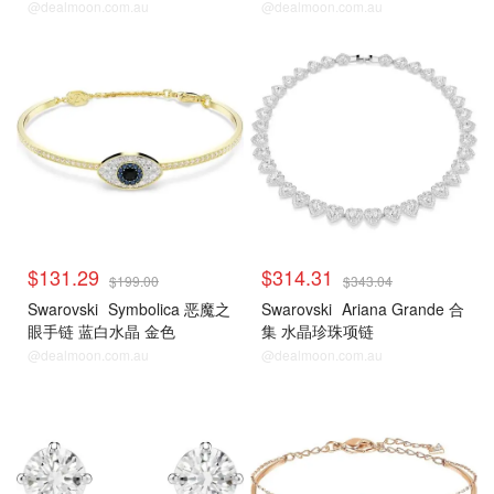
@dealmoon.com.au
@dealmoon.com.au
$131.29
$314.31
$199.00
$343.04
Swarovski
Symbolica 恶魔之
Swarovski
Ariana Grande 合
眼手链 蓝白水晶 金色
集 水晶珍珠项链
@dealmoon.com.au
@dealmoon.com.au