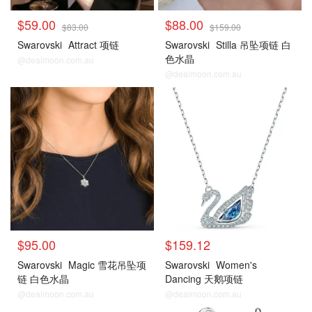
$59.00
$88.00
$83.00
$159.00
Swarovski
Attract 项链
Swarovski
Stilla 吊坠项链 白
色水晶
@dealmoon.com.au
@dealmoon.com.au
$95.00
$159.12
Swarovski
Magic 雪花吊坠项
Swarovski
Women's
链 白色水晶
Dancing 天鹅项链
@dealmoon.com.au
@dealmoon.com.au