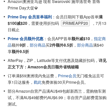
Amazon澳洲亚马逊 现有 Swarovski 施华洛世奇 首饰
Prime Day大促💎
Prime Day 会员首单福利
：会员日期间下载App首单
满
$100减$20
，需要使用折扣码
PRIMEAPP20
，7月13
日截止
Prime 会员额外优惠
：会员APP首单
额外减$10
，
指定商
品
额外
9折
，
部分商品
买
2件额外8.5折
，
部分商品
满$40
享
额外9.5折
AfterPay，ZIP，Latitude等支付优惠及隐藏折扣码，
详见
正文下方：Amazon会员日额外省钱秘籍
订单满$59澳洲境内免运费，
Prime会员
无门槛免运且可
享1日达服务，
戳此
免费体验30天Prime会员。
部分Amazon自营产品满AU$49包邮新西兰，需购物车测
试，不满AU$49邮费约AU$6.99；非自营产品邮费需加购
测试。