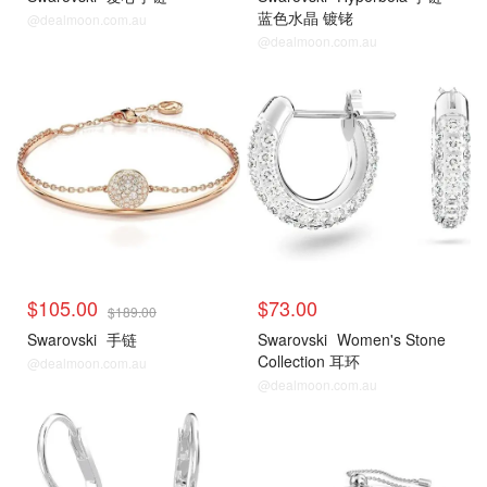
蓝色水晶 镀铑
@dealmoon.com.au
@dealmoon.com.au
$105.00
$73.00
$189.00
Swarovski
手链
Swarovski
Women's Stone
Collection 耳环
@dealmoon.com.au
@dealmoon.com.au