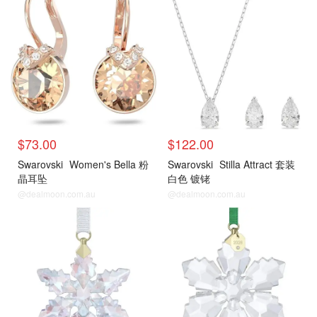
$73.00
$122.00
Swarovski
Women's Bella 粉
Swarovski
Stilla Attract 套装
晶耳坠
白色 镀铑
@dealmoon.com.au
@dealmoon.com.au