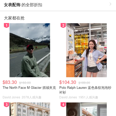
女表配饰
的全部折扣
大家都在抢
1
2
$83.30
$104.30
$160.00
$189.00
The North Face M Glacier 抓绒夹克
Polo Ralph Lauren 蓝色条纹泡泡纱
衬衫
David Jones
2078人感兴趣
David Jones
1951人感兴趣
3
4