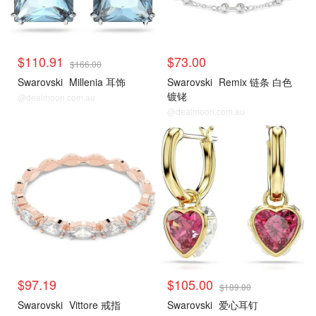
$110.91
$73.00
$166.00
Swarovski
Millenia 耳饰
Swarovski
Remix 链条 白色
镀铑
@dealmoon.com.au
@dealmoon.com.au
$97.19
$105.00
$189.00
Swarovski
Vittore 戒指
Swarovski
爱心耳钉