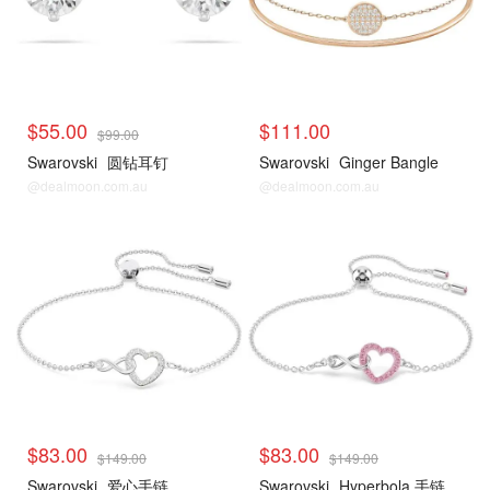
$55.00
$111.00
$99.00
Swarovski
圆钻耳钉
Swarovski
Ginger Bangle
@dealmoon.com.au
@dealmoon.com.au
$83.00
$83.00
$149.00
$149.00
Swarovski
爱心手链
Swarovski
Hyperbola 手链