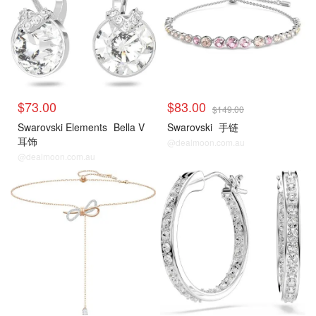
$73.00
$83.00
$149.00
Swarovski Elements
Bella V
Swarovski
手链
耳饰
@dealmoon.com.au
@dealmoon.com.au