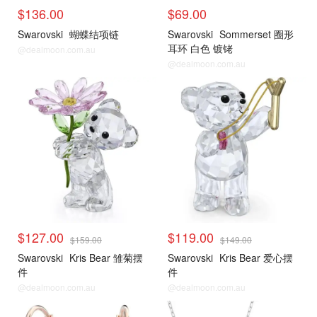
$136.00
$69.00
Swarovski
蝴蝶结项链
Swarovski
Sommerset 圈形
耳环 白色 镀铑
@dealmoon.com.au
@dealmoon.com.au
$127.00
$119.00
$159.00
$149.00
Swarovski
Kris Bear 雏菊摆
Swarovski
Kris Bear 爱心摆
件
件
@dealmoon.com.au
@dealmoon.com.au