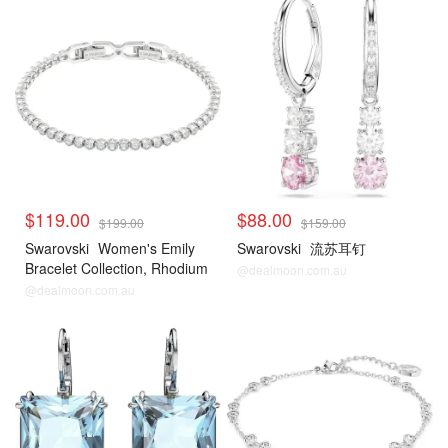
$119.00
$88.00
$199.00
$159.00
Swarovski
Women's Emily
Swarovski
流苏耳钉
Bracelet Collection, Rhodium
@dealmoon.com.au
Finish, Blue Crystals, Clear
@dealmoon.com.au
Crystals