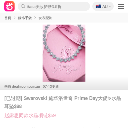
🇦🇺
Sasa美妆护肤3.5折
AU
lululemon折扣上新
SSENSE年中2.5折
FreshBeauty好价汇总
Cettire降价+叠9折
WWS Coles超市实拍
viagogo二手票捡漏
Myer超级周末
The Outnet奢牌1折起
David Jones 3折起
Flannels大牌1折
Perfumes Club护肤1折
AMIRO面罩$251
Amazon折扣汇总
eToro入金$200送$50
Amazon数码好物
ICONIC本周7.5折
ThedoubleF高奢地板价
Moose Knuckles 6折
丝芙兰5折起
EUFY摄像头$98
Selenichast首饰2折
Trip机票酒店促销
YSL送5件彩妆礼
Amazon家居好物
Amazon美妆护肤
雅漾大喷$8
过敏原检测盒$33
伊索独家赠50ml沐浴露
科颜氏高保湿面霜$29
SEALIFE海洋馆门票6折
丝塔芙大白罐$16
订阅Newsletter送香薰
Cult Beauty 6.8折
Harrods圣诞日历$525
LN-CC奢牌私促3折
d'Alba空姐喷雾$16
EVE LOM套装£56
Bernardelli独家4折
Adore Beauty 6折起
CT圣诞日历
Mytheresa奢品2.7折
Luxury Escapes 9折
Currentbody美容仪$881
MOON Garden Live
Roborock扫地机$649
Tingo Life水杯$24
Valentino官网5折
CR洗护套装$23
修丽可4件套$159
Myer彩妆2件7折
GANNI官网4.5折
Stylevana韩妆4折
Tessabit高奢8.5折
OGX洗发水$11
Amazon阿德莱德次日达
卡诗8.5折+赠礼
Philips Hue灯具8折
首页
服饰手袋
女表配饰
来自
dealmoon.com.au
07-13更新
[已过期] Swarovski 施华洛世奇 Prime Day大促✨水晶
耳坠$88
赵露思同款水晶项链$59