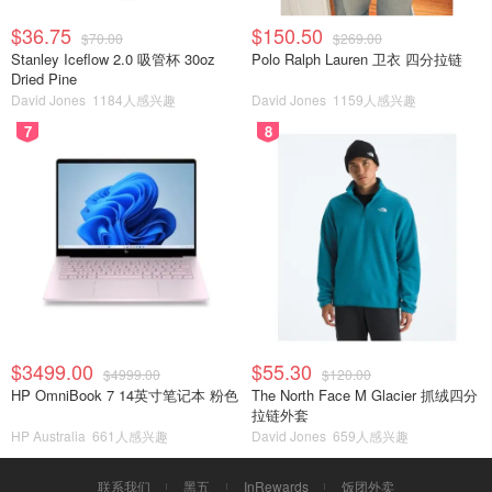
$36.75
$150.50
$70.00
$269.00
Stanley Iceflow 2.0 吸管杯 30oz
Polo Ralph Lauren 卫衣 四分拉链
Dried Pine
David Jones
1184人感兴趣
David Jones
1159人感兴趣
7
8
$3499.00
$55.30
$4999.00
$120.00
HP OmniBook 7 14英寸笔记本 粉色
The North Face M Glacier 抓绒四分
拉链外套
HP Australia
661人感兴趣
David Jones
659人感兴趣
联系我们
黑五
InRewards
饭团外卖