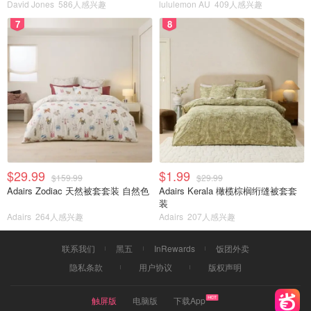
David Jones
586人感兴趣
lululemon AU
409人感兴趣
7
8
$29.99
$1.99
$159.99
$29.99
Adairs Zodiac 天然被套套装 自然色
Adairs Kerala 橄榄棕榈绗缝被套套
装
Adairs
264人感兴趣
Adairs
207人感兴趣
联系我们
黑五
InRewards
饭团外卖
隐私条款
用户协议
版权声明
触屏版
电脑版
下载App