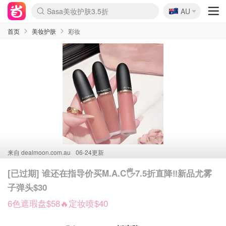
🇦🇺
Sasa美妆护肤3.5折
AU
lululemon折扣上新
SSENSE年中3折
FreshBeauty好价汇总
Cettire降价+叠9折
Farfetch折上8折
WWS Coles超市实拍
viagogo二手票捡漏
Myer清仓1折起
The Outnet奢牌1折起
David Jones 3折起
Flannels大牌1折
Perfumes Club护肤1折
AMIRO返校季6.2折
Oweek抽奖送Airpods
Amazon折扣汇总
eToro入金$200送$50
Amazon数码好物
ICONIC本周7.5折
ThedoubleF高奢地板价
Moose Knuckles 6折
丝芙兰5折起
EUFY官网3.7折起
Selenichast首饰2折
Trip机票酒店促销
YSL送5件彩妆礼
Amazon家居好物
BIGBANG巡演开票
David Jones时尚3折
Amazon美妆护肤
雅漾大喷$8
过敏原检测盒$33
伊索独家赠50ml沐浴露
科颜氏清仓3折
SEALIFE海洋馆门票6折
丝塔芙大白罐$16
订阅Newsletter送香薰
Cult Beauty 6.8折
Harrods圣诞日历2.3折
LN-CC奢牌私促3折
d'Alba空姐喷雾$16
EVE LOM套装逆天2折
Bernardelli独家4折
Adore Beauty 6折起
CT圣诞日历
Mytheresa奢品2.7折
Luxury Escapes 9折
Currentbody美容仪9折
卡诗9折+赠4件礼
MOON Garden Live
ALLSAINTS美衣3折
Roborock扫地机3.7折
Tingo Life水杯$24
Valentino官网5折
CR洗发护发6.3折
首页
美妆护肤
彩妆
来自
dealmoon.com.au
06-24更新
[已过期] 谁还在指导价买M.A.C🖐️7.5折直降‼️新品尤雾
子弹头$30
6色遮瑕盘$58🔥定妆喷$40