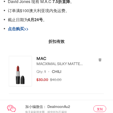
David Jones 现有 M.A.C
7.5折直降
。
订单满$100澳大利亚境内免运费。
截止日期为
6月24号
。
点击购买>>
折扣有效
加小编微信：
复制
每天刷刷朋友圈，精华折扣不漏掉