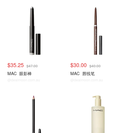
$35.25
$30.00
$47.00
$40.00
MAC
眼影棒
MAC
唇线笔
@dealmoon.com.au
@dealmoon.com.au