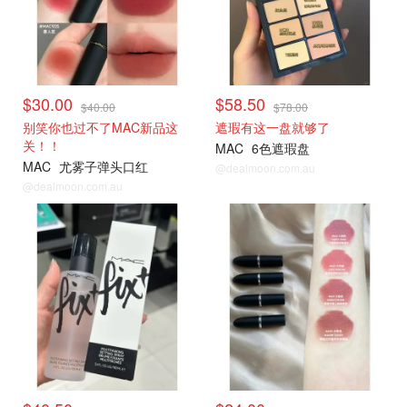
$30.00
$58.50
$40.00
$78.00
别笑你也过不了MAC新品这
遮瑕有这一盘就够了
关！！
MAC
6色遮瑕盘
MAC
尤雾子弹头口红
@dealmoon.com.au
@dealmoon.com.au