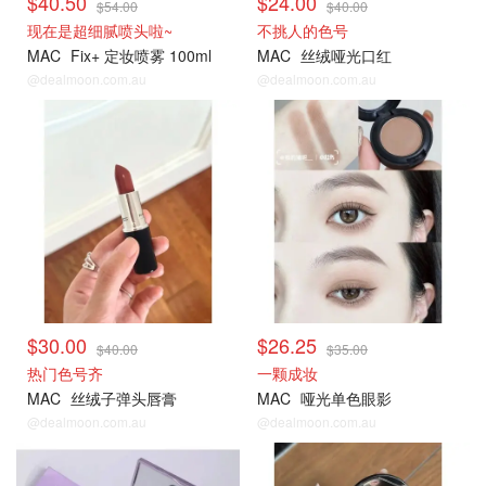
$40.50
$24.00
$54.00
$40.00
现在是超细腻喷头啦~
不挑人的色号
MAC
Fix+ 定妆喷雾 100ml
MAC
丝绒哑光口红
@dealmoon.com.au
@dealmoon.com.au
$30.00
$26.25
$40.00
$35.00
热门色号齐
一颗成妆
MAC
丝绒子弹头唇膏
MAC
哑光单色眼影
@dealmoon.com.au
@dealmoon.com.au