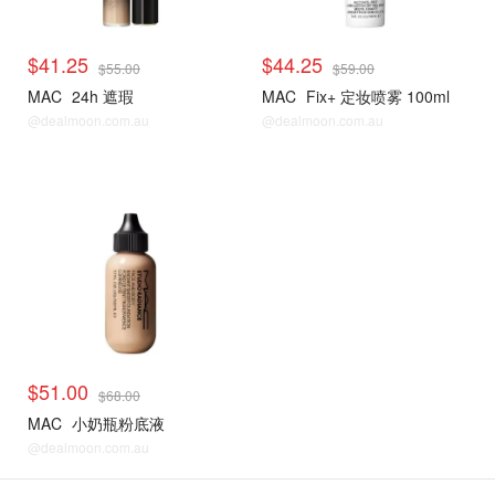
$41.25
$44.25
$55.00
$59.00
MAC
24h 遮瑕
MAC
Fix+ 定妆喷雾 100ml
@dealmoon.com.au
@dealmoon.com.au
$51.00
$68.00
MAC
小奶瓶粉底液
@dealmoon.com.au