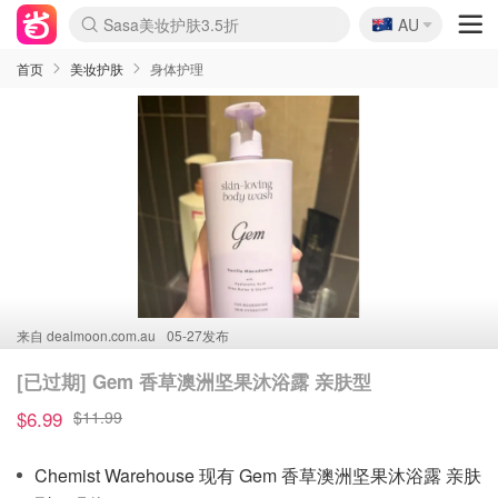
🇦🇺
Sasa美妆护肤3.5折
AU
lululemon折扣上新
SSENSE年中2.5折
FreshBeauty好价汇总
Cettire降价+叠9折
WWS Coles超市实拍
viagogo二手票捡漏
Myer超级周末
The Outnet奢牌1折起
David Jones 3折起
Flannels大牌1折
Perfumes Club护肤1折
AMIRO面罩$251
Amazon折扣汇总
eToro入金$200送$50
Amazon数码好物
ICONIC本周7.5折
ThedoubleF高奢地板价
Moose Knuckles 6折
丝芙兰5折起
EUFY摄像头$98
Selenichast首饰2折
Trip机票酒店促销
YSL送5件彩妆礼
Amazon家居好物
Amazon美妆护肤
雅漾大喷$8
过敏原检测盒$33
伊索独家赠50ml沐浴露
科颜氏高保湿面霜$29
SEALIFE海洋馆门票6折
丝塔芙大白罐$16
订阅Newsletter送香薰
Cult Beauty 6.8折
Harrods圣诞日历$525
LN-CC奢牌私促3折
d'Alba空姐喷雾$16
EVE LOM套装£56
Bernardelli独家4折
Adore Beauty 6折起
CT圣诞日历
Mytheresa奢品2.7折
Luxury Escapes 9折
Currentbody美容仪$881
MOON Garden Live
Roborock扫地机$649
Tingo Life水杯$24
Valentino官网5折
CR洗护套装$23
修丽可4件套$159
Myer彩妆2件7折
GANNI官网4.5折
Stylevana韩妆4折
Tessabit高奢8.5折
OGX洗发水$11
Amazon阿德莱德次日达
卡诗8.5折+赠礼
Philips Hue灯具8折
首页
美妆护肤
身体护理
来自
dealmoon.com.au
05-27发布
[已过期] Gem 香草澳洲坚果沐浴露 亲肤型
$6.99
$11.99
Chemist Warehouse 现有 Gem 香草澳洲坚果沐浴露 亲肤