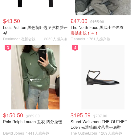
$43.50
£47.00
£155.00
Louis Vuitton 黑色荷叶边罗纹棉质开
The North Face 黑武士冲锋衣
衫
震撼史低！冲！
Dealmoon澳新省钱快报
2050人感兴趣
Flannels
1761人感兴趣
3
4
$150.50
$195.59
$269.00
$707.00
Polo Ralph Lauren 卫衣 四分拉链
Stuart Weitzman THE OUTNET
Eden 光滑镜面皮芭蕾平底鞋
David Jones
1441人感兴趣
The Outnet.com
1269人感兴趣