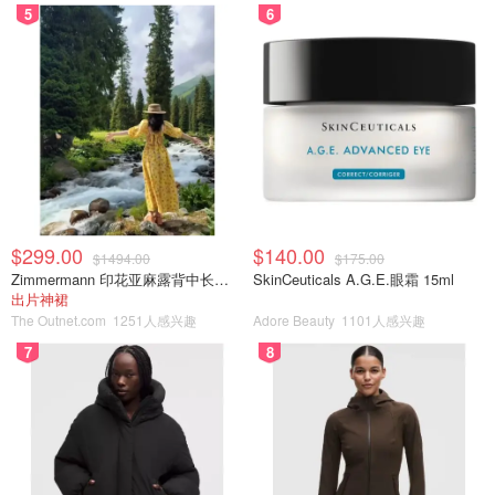
5
6
$299.00
$140.00
$1494.00
$175.00
Zimmermann 印花亚麻露背中长连衣裙
SkinCeuticals A.G.E.眼霜 15ml
出片神裙
The Outnet.com
1251人感兴趣
Adore Beauty
1101人感兴趣
7
8