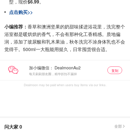
型，现价
$6.99
。
点击购买>>
小编推荐：
香草和澳洲坚果的奶甜味揉进浴花里，洗完整个
浴室都是暖烘烘的香气，不会有那种化工香精感。质地偏
润，添加了玻尿酸和乳木果油，秋冬洗完不涂身体乳也不会
觉得干。500ml一大瓶能用挺久，日常囤货很合适。
加小编微信：
复制
每天刷刷朋友圈，精华折扣不漏掉
Dealmoon may be paid when users buy items via our links.
问大家
0
全部