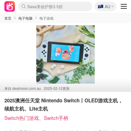
🇦🇺
Sasa美妆护肤3.5折
AU
lululemon折扣上新
SSENSE年中2.5折
FreshBeauty好价汇总
Cettire降价+叠9折
WWS Coles超市实拍
viagogo二手票捡漏
Myer超级周末
The Outnet奢牌1折起
David Jones 3折起
Flannels大牌1折
Perfumes Club护肤1折
AMIRO面罩$251
Amazon折扣汇总
eToro入金$200送$50
Amazon数码好物
ICONIC本周7.5折
ThedoubleF高奢地板价
Moose Knuckles 6折
丝芙兰5折起
EUFY摄像头$98
Selenichast首饰2折
Trip机票酒店促销
YSL送5件彩妆礼
Amazon家居好物
Amazon美妆护肤
雅漾大喷$8
过敏原检测盒$33
伊索独家赠50ml沐浴露
科颜氏高保湿面霜$29
SEALIFE海洋馆门票6折
丝塔芙大白罐$16
订阅Newsletter送香薰
Cult Beauty 6.8折
Harrods圣诞日历$525
LN-CC奢牌私促3折
d'Alba空姐喷雾$16
EVE LOM套装£56
Bernardelli独家4折
Adore Beauty 6折起
CT圣诞日历
Mytheresa奢品2.7折
Luxury Escapes 9折
Currentbody美容仪$881
MOON Garden Live
Roborock扫地机$649
Tingo Life水杯$24
Valentino官网5折
CR洗护套装$23
修丽可4件套$159
Myer彩妆2件7折
GANNI官网4.5折
Stylevana韩妆4折
Tessabit高奢8.5折
OGX洗发水$11
Amazon阿德莱德次日达
卡诗8.5折+赠礼
Philips Hue灯具8折
首页
电子电脑
电子游戏
来自
dealmoon.com.au
2025-02-12更新
2025澳洲任天堂 Nintendo Switch丨OLED游戏主机，
续航主机、Lite主机
Switch热门游戏、Switch手柄