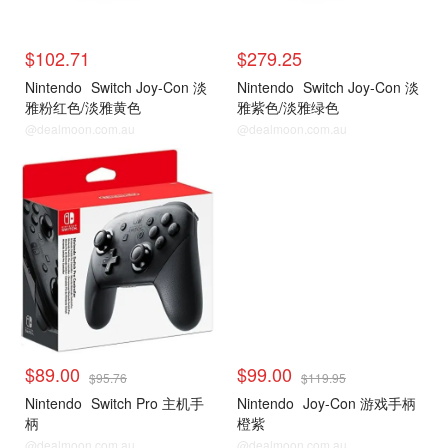
$102.71
$279.25
Nintendo
Switch Joy-Con 淡
Nintendo
Switch Joy-Con 淡
雅粉红色/淡雅黄色
雅紫色/淡雅绿色
@dealmoon.com.au
@dealmoon.com.au
Switch 手柄
Switch 手柄
$89.00
$99.00
$95.76
$119.95
Nintendo
Switch Pro 主机手
Nintendo
Joy-Con 游戏手柄
柄
橙紫
@dealmoon.com.au
@dealmoon.com.au