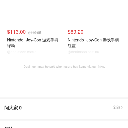
$113.00
$89.20
$119.95
Nintendo
Joy-Con 游戏手柄
Nintendo
Joy-Con 游戏手柄
绿粉
红蓝
@dealmoon.com.au
@dealmoon.com.au
Dealmoon may be paid when users buy items via our links.
问大家
0
全部