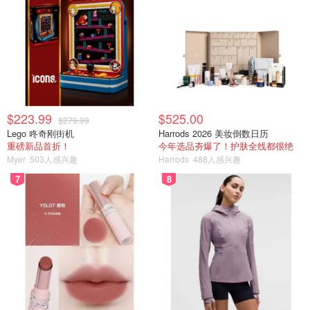
$223.99
$525.00
$279.99
Lego 咚奇刚街机
Harrods 2026 美妆倒数日历
重磅新品首折！
今年选品夯爆了！护肤全线都很绝
Myer
503人感兴趣
Harrods
488人感兴趣
7
8