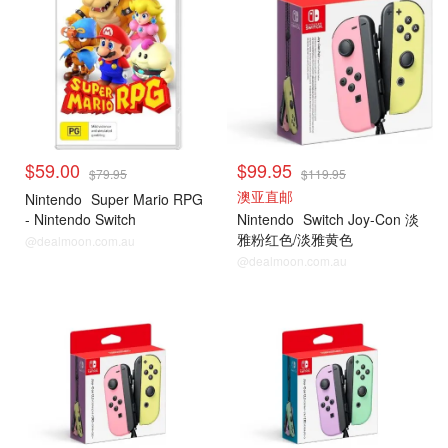
$59.00
$99.95
$79.95
$119.95
澳亚直邮
Nintendo
Super Mario RPG
- Nintendo Switch
Nintendo
Switch Joy-Con 淡
雅粉红色/淡雅黄色
@dealmoon.com.au
@dealmoon.com.au
Switch 手柄
Switch 手柄