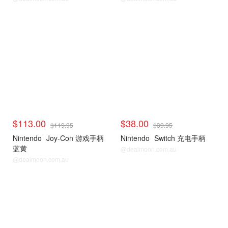
Switch 手柄
Switch 手柄
$113.00
$38.00
$119.95
$39.95
Nintendo
Joy-Con 游戏手柄
Nintendo
Switch 充电手柄
蓝黄
@dealmoon.com.au
@dealmoon.com.au
Switch 手柄
Switch 手柄