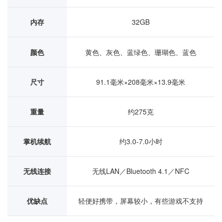
内存
32GB
颜色
黄色、灰色、蓝绿色、珊瑚色、蓝色
尺寸
91.1毫米×208毫米×13.9毫米
重量
约275克
掌机续航
约3.0-7.0小时
无线连接
无线LAN／Bluetooth 4.1／NFC
优缺点
轻便好携带，屏幕较小，有些游戏不支持