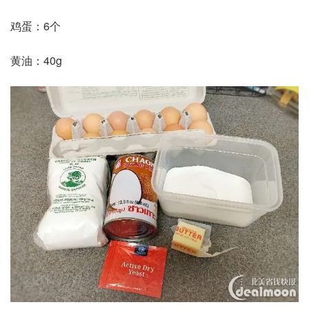
鸡蛋：6个
黄油：40g