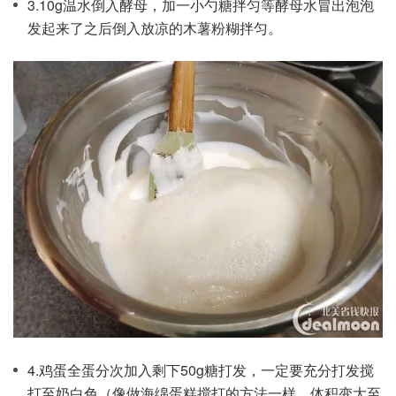
3.10g温水倒入酵母，加一小勺糖拌匀等酵母水冒出泡泡
发起来了之后倒入放凉的木薯粉糊拌匀。
4.鸡蛋全蛋分次加入剩下50g糖打发，一定要充分打发搅
打至奶白色（像做海绵蛋糕搅打的方法一样，体积变大至