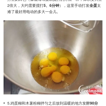
2倍大，大约需要搅打
5、6分钟
），这里手动打发
全蛋
太
难了最好用电动的多大一会儿。
5.鸡蛋糊和木薯粉糊拌匀之后放到温暖的地方发酵
90分