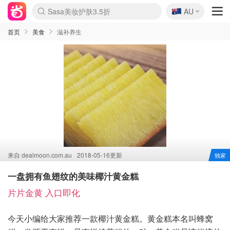
🇦🇺
Sasa美妆护肤3.5折
AU
lululemon折扣上新
SSENSE年中2.5折
FreshBeauty好价汇总
Cettire降价+叠9折
WWS Coles超市实拍
viagogo二手票捡漏
Myer超级周末
The Outnet奢牌1折起
David Jones 3折起
Flannels大牌1折
Perfumes Club护肤1折
AMIRO面罩$251
Amazon折扣汇总
eToro入金$200送$50
Amazon数码好物
ICONIC本周7.5折
ThedoubleF高奢地板价
Moose Knuckles 6折
丝芙兰5折起
EUFY摄像头$98
Selenichast首饰2折
Trip机票酒店促销
YSL送5件彩妆礼
Amazon家居好物
Amazon美妆护肤
雅漾大喷$8
过敏原检测盒$33
伊索独家赠50ml沐浴露
科颜氏高保湿面霜$29
SEALIFE海洋馆门票6折
丝塔芙大白罐$16
订阅Newsletter送香薰
Cult Beauty 6.8折
Harrods圣诞日历$525
LN-CC奢牌私促3折
d'Alba空姐喷雾$16
EVE LOM套装£56
Bernardelli独家4折
Adore Beauty 6折起
CT圣诞日历
Mytheresa奢品2.7折
Luxury Escapes 9折
Currentbody美容仪$881
MOON Garden Live
Roborock扫地机$649
Tingo Life水杯$24
Valentino官网5折
CR洗护套装$23
修丽可4件套$159
Myer彩妆2件7折
GANNI官网4.5折
Stylevana韩妆4折
Tessabit高奢8.5折
OGX洗发水$11
Amazon阿德莱德次日达
卡诗8.5折+赠礼
Philips Hue灯具8折
首页
美食
滋补养生
来自
dealmoon.com.au
2018-05-16更新
独家
一盘拥有鱼翅纹的美味椰汁黄金糕
片片金黄 入口即化
今天小编给大家推荐一款椰汁黄金糕。黄金糕本名叫蜂窝