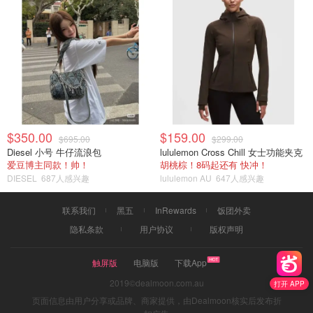
$350.00
$159.00
$695.00
$299.00
Diesel 小号 牛仔流浪包
lululemon Cross Chill 女士功能夹克
爱豆博主同款！帅！
胡桃棕！8码起还有 快冲！
DIESEL
687人感兴趣
lululemon AU
647人感兴趣
联系我们
黑五
InRewards
饭团外卖
隐私条款
用户协议
版权声明
触屏版
电脑版
下载App
2019©dealmoon.com.au
打开 APP
页面信息由用户分享或品牌、商家提供，由Dealmoon核实后发布折