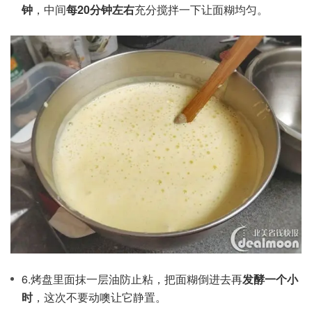
钟
，中间
每20分钟左右
充分搅拌一下让面糊均匀。
6.烤盘里面抹一层油防止粘，把面糊倒进去再
发酵一个小
时
，这次不要动噢让它静置。