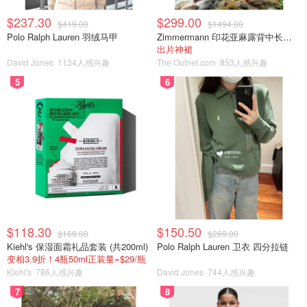
$237.30
$299.00
$419.00
$1494.00
Polo Ralph Lauren 羽绒马甲
Zimmermann 印花亚麻露背中长连衣裙
出片神裙
David Jones
1134人感兴趣
The Outnet.com
853人感兴趣
5
6
$118.30
$150.50
$169.00
$269.00
Kiehl's 保湿面霜礼品套装 (共200ml)
Polo Ralph Lauren 卫衣 四分拉链
变相3.9折！4瓶50ml正装量=$29/瓶
Kiehl's
786人感兴趣
David Jones
744人感兴趣
7
8