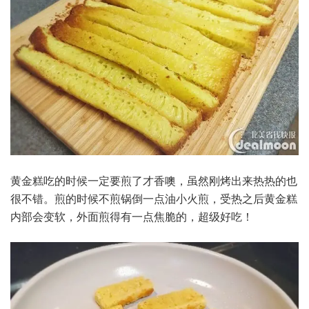
黄金糕吃的时候一定要煎了才香噢，虽然刚烤出来热热的也
很不错。煎的时候不煎锅倒一点油小火煎，受热之后黄金糕
内部会变软，外面煎得有一点焦脆的，超级好吃！