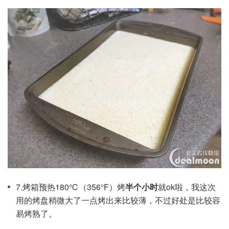
7.烤箱预热180℃（356°F）烤
半个小时
就ok啦，我这次
用的烤盘稍微大了一点烤出来比较薄，不过好处是比较容
易烤熟了。