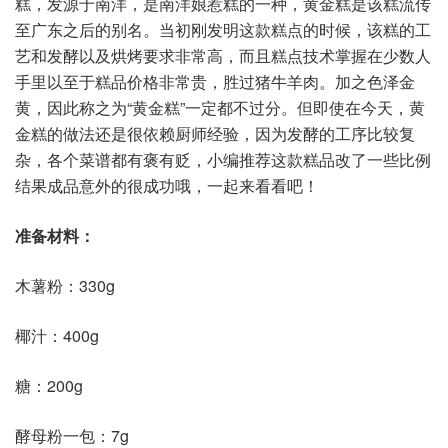
糕，发源于南洋，是南洋娘惹糕的一种，黄金糕是该糕流传
至广东之后的别名。当初刚发明这款糕点的时候，该糕的工
艺和发酵以及烘烤要求非常高，而且糕点技术掌握在少数人
手里以至于糕品价格非常贵，胜过猪牛羊肉。加之色泽金
黄，因此称之为“黄金糕”一定都不过分。但即使在今天，黄
金糕的做法还是很依赖厨师经验，因为发酵的工序比较复
杂，各个菜谱都有褒有贬，小编推荐这款糕品改了一些比例
结果成品意外的很成功哦，一起来看看吧！
准备材料：
木薯粉：330g
椰汁：400g
糖：200g
酵母粉一包：7g