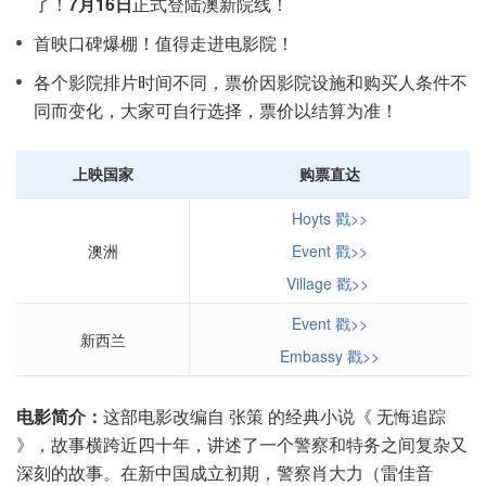
了！
7月16日
正式登陆澳新院线！
首映口碑爆棚！值得走进电影院！
各个影院排片时间不同，票价因影院设施和购买人条件不
同而变化，大家可自行选择，票价以结算为准！
上映国家
购票直达
Hoyts 戳>>
澳洲
Event 戳>>
Village 戳>>
Event 戳>>
新西兰
Embassy 戳>>
电影简介：
这部电影改编自 张策 的经典小说《 无悔追踪
》，故事横跨近四十年，讲述了一个警察和特务之间复杂又
深刻的故事。在新中国成立初期，警察肖大力（雷佳音