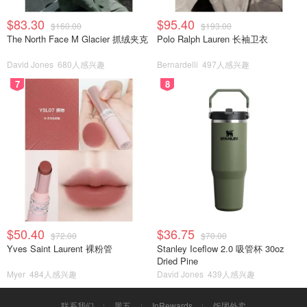
$83.30
$95.40
$160.00
$193.00
The North Face M Glacier 抓绒夹克
Polo Ralph Lauren 长袖卫衣
David Jones
680人感兴趣
Bernardelli
497人感兴趣
7
8
$50.40
$36.75
$72.00
$70.00
Yves Saint Laurent 裸粉管
Stanley Iceflow 2.0 吸管杯 30oz
Dried Pine
Myer
484人感兴趣
David Jones
439人感兴趣
联系我们
黑五
InRewards
饭团外卖