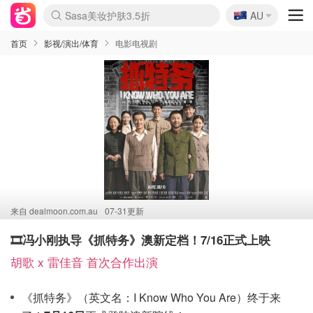
🇦🇺
Sasa美妆护肤3.5折
AU
lululemon折扣上新
SSENSE年中2.5折
FreshBeauty好价汇总
Cettire降价+叠9折
WWS Coles超市实拍
viagogo二手票捡漏
Myer超级周末
The Outnet奢牌1折起
David Jones 3折起
Flannels大牌1折
Perfumes Club护肤1折
AMIRO面罩$251
Amazon折扣汇总
eToro入金$200送$50
Amazon数码好物
ICONIC本周7.5折
ThedoubleF高奢地板价
Moose Knuckles 6折
丝芙兰5折起
EUFY摄像头$98
Selenichast首饰2折
Trip机票酒店促销
YSL送5件彩妆礼
Amazon家居好物
Amazon美妆护肤
雅漾大喷$8
过敏原检测盒$33
伊索独家赠50ml沐浴露
科颜氏高保湿面霜$29
SEALIFE海洋馆门票6折
丝塔芙大白罐$16
订阅Newsletter送香薰
Cult Beauty 6.8折
Harrods圣诞日历$525
LN-CC奢牌私促3折
d'Alba空姐喷雾$16
EVE LOM套装£56
Bernardelli独家4折
Adore Beauty 6折起
CT圣诞日历
Mytheresa奢品2.7折
Luxury Escapes 9折
Currentbody美容仪$881
MOON Garden Live
Roborock扫地机$649
Tingo Life水杯$24
Valentino官网5折
CR洗护套装$23
修丽可4件套$159
Myer彩妆2件7折
GANNI官网4.5折
Stylevana韩妆4折
Tessabit高奢8.5折
OGX洗发水$11
Amazon阿德莱德次日达
卡诗8.5折+赠礼
Philips Hue灯具8折
首页
影视/演出/体育
电影电视剧
来自
dealmoon.com.au
07-31更新
🎞️冯小刚执导《抓特务》澳新定档！7/16正式上映
胡歌 x 雷佳音 首次合作出演
《抓特务》（英文名：I Know Who You Are）终于来