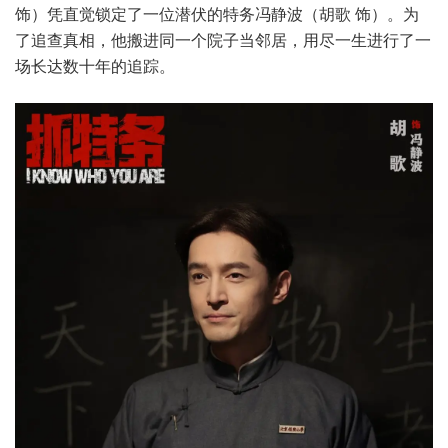
饰）凭直觉锁定了一位潜伏的特务冯静波（胡歌 饰）。为
了追查真相，他搬进同一个院子当邻居，用尽一生进行了一
场长达数十年的追踪。