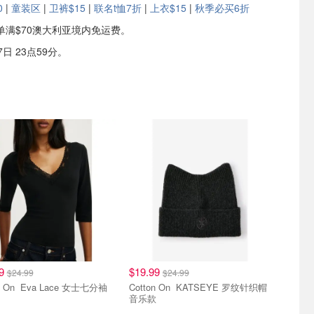
0
|
童装区
|
卫裤$15
|
联名t恤7折
|
上衣$15
|
秋季必买6折
单满$70澳大利亚境内免运费。
日 23点59分。
好价
好穿好价
99
$19.99
$24.99
$24.99
 Lace 女士七分袖
Cotton On KATSEYE 罗纹针织帽
音乐款