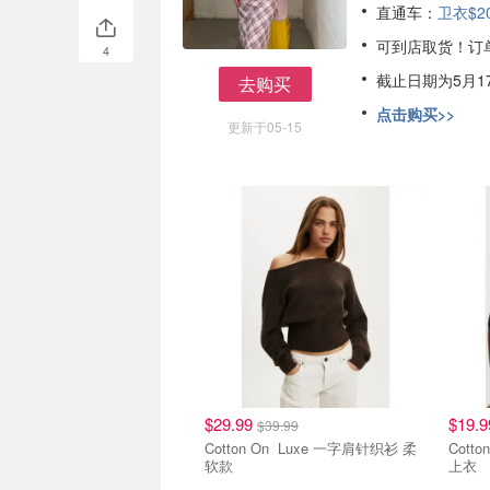
直通车：
卫衣$2
可到店取货！订
4
截止日期为5月17
去购买
去购买
点击购买>>
更新于05-15
好穿好价
好穿
$29.99
$19.
$39.99
Cotton On Luxe 一字肩针织衫 柔
Cotton On Eva
软款
上衣