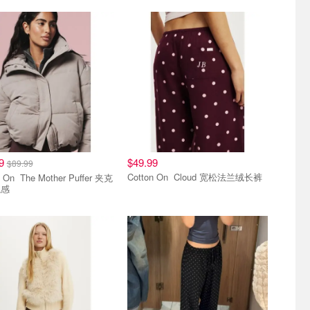
好价
好穿好价
99
$49.99
$89.99
Cotton On Cloud 宽松法兰绒长裤
her Puffer 夹克
触感
好价
好穿好价