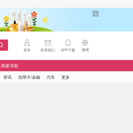
澳洲
登录
联系我们
APP下载
🇺🇸
美国
商家导航
🇨🇳
中国
资讯
信用卡/金融
汽车
更多
🇨🇦
加拿大
扫码下载 App
🇬🇧
英国
Download on the
App Store
🇩🇪
德国
Download the
Android App
🇫🇷
法国