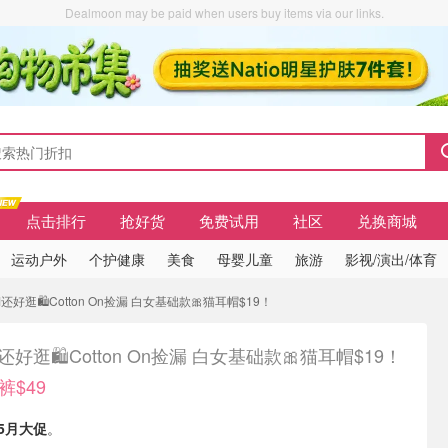
Dealmoon may be paid when users buy items via our links.
点击排行
抢好货
免费试用
社区
兑换商城
运动户外
个护健康
美食
母婴儿童
旅游
影视/演出/体育
还好逛🛍️Cotton On捡漏 白女基础款🎀猫耳帽$19！
还好逛🛍️Cotton On捡漏 白女基础款🎀猫耳帽$19！
裤$49
5月大促
。