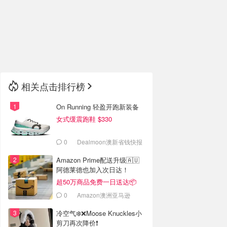
🇮🇹
意大利
🇦🇺
澳洲
🇳🇿
新西兰
相关点击排行榜
On Running 轻盈开跑新装备
女式缓震跑鞋 $330
0
Dealmoon澳新省钱快报
Amazon Prime配送升级🇦🇺
阿德莱德也加入次日达！
超50万商品免费一日送达📦
0
Amazon澳洲亚马逊
冷空气❄️❌️Moose Knuckles小
剪刀再次降价❗️