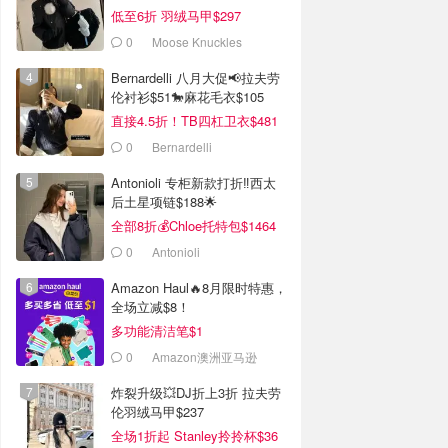
低至6折 羽绒马甲$297
0
Moose Knuckles
Bernardelli 八月大促📢拉夫劳
伦衬衫$51🐎麻花毛衣$105
直接4.5折！TB四杠卫衣$481
0
Bernardelli
Antonioli 专柜新款打折‼️西太
后土星项链$188🌟
全部8折💰Chloe托特包$1464
0
Antonioli
Amazon Haul🔥8月限时特惠，
全场立减$8！
多功能清洁笔$1
0
Amazon澳洲亚马逊
炸裂升级💥DJ折上3折 拉夫劳
伦羽绒马甲$237
全场1折起 Stanley拎拎杯$36