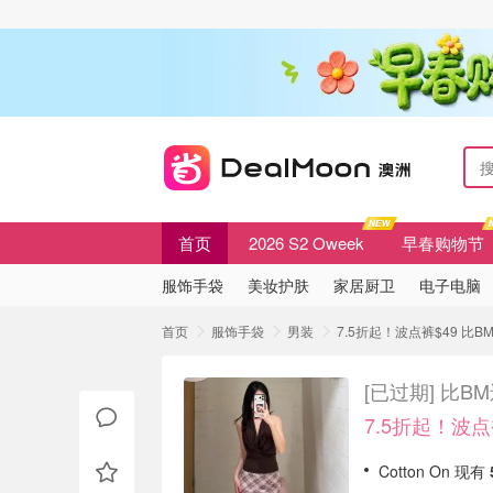
首页
2026 S2 Oweek
早春购物节
服饰手袋
美妆护肤
家居厨卫
电子电脑
首页
服饰手袋
男装
7.5折起！波点裤$49 比BM
[已过期]
比BM
7.5折起！波点
Cotton On 现有