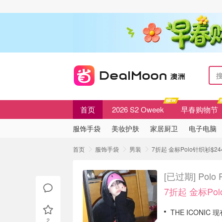
首页
2026 S2 Oweek
早春购物节
服饰手袋
美妆护肤
家居厨卫
电子电脑
首页
服饰手袋
男装
7折起 金标Polo针织衫$244
[已过期]
Polo
7折起 金标Pol
THE ICONIC 现有
2