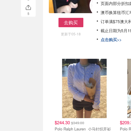
页面内部分折扣
澳币换算纽币汇率
5
订单满$75澳大
去购买
去购买
截止日期为5月1
更新于05-18
点击购买>>
$244.30
$209
$349.00
Polo Ralph Lauren 小马针织开衫
Polo Ralph