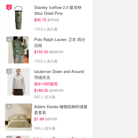
Stanley Iceflow 2.0 吸管杯
30oz Dried Pine
$36.75
$70.00
1053人感兴趣
Polo Ralph Lauren 卫衣 四分
拉链
$150.50
$269.00
1002人感兴趣
lululemon Down and Around
羽绒夹克
除8/10码都有
$189.00
$349.00
942人感兴趣
Adairs Kerala 橄榄棕榈绗缝被
套套装
$1.99
$29.99
886人感兴趣