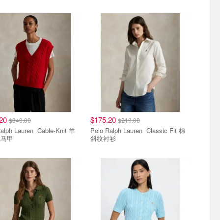
.20
$175.20
$349.00
$219.00
 Lauren Cable-Knit 羊
Polo Ralph Lauren Classic Fit 棉
绒马甲
斜纹衬衫