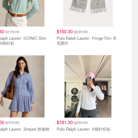
.40
$160.30
$179.00
$229.00
h Lauren ICONIC Slim
Polo Ralph Lauren Fringe-Trim 羊
针织棉衬衫
毛围巾
.30
$181.30
$379.00
$259.00
h Lauren Striped 拼接棉
Polo Ralph Lauren V领针织衫
裙