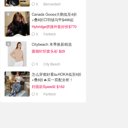
0
Bernardelli
Canada Goose大鹅低至4折
+叠8折💥羽绒马甲$496起
Hybridge拼接外套好价$770
0
Farfetch
Citybeach 本季换新精选
圆领针织套头衫 $29
0
City Beach
怎么穿都好看👟HOKA低至6折
+叠8折🔥买一双配全柜！
封面款Speed2 $162
0
Farfetch