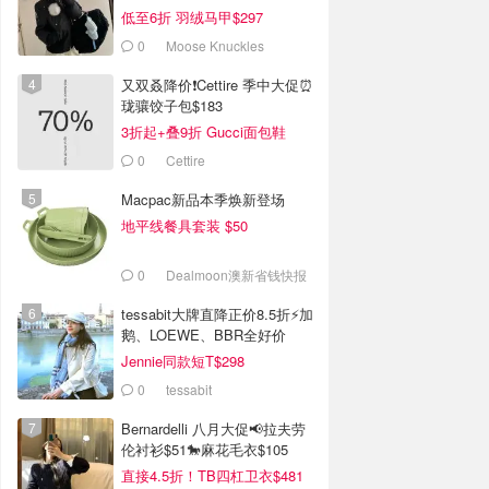
低至6折 羽绒马甲$297
0
Moose Knuckles
又双叒降价❗️Cettire 季中大促⏰
珑骧饺子包$183
3折起+叠9折 Gucci面包鞋
$991
0
Cettire
Macpac新品本季焕新登场
地平线餐具套装 $50
0
Dealmoon澳新省钱快报
tessabit大牌直降正价8.5折⚡加
鹅、LOEWE、BBR全好价
Jennie同款短T$298
0
tessabit
Bernardelli 八月大促📢拉夫劳
伦衬衫$51🐎麻花毛衣$105
直接4.5折！TB四杠卫衣$481