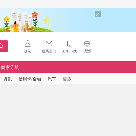
澳洲
登录
联系我们
APP下载
🇺🇸
美国
商家导航
🇨🇳
中国
资讯
信用卡/金融
汽车
更多
🇨🇦
加拿大
扫码下载 App
🇬🇧
英国
Download on the
App Store
🇩🇪
德国
Download the
Android App
🇫🇷
法国