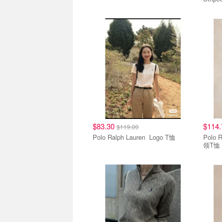
$83.30
$114
$119.00
Polo Ralph Lauren Logo T恤
Polo Ralp
领T恤