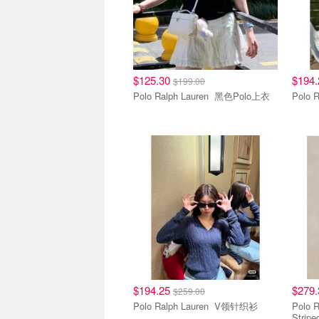
$125.30
$194
$199.00
Polo Ralph Lauren 黑色Polo上衣
$194.25
$279
$259.00
Polo Ralph Lauren V领针织衫
Polo Ral
Stri