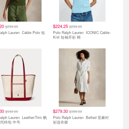
.20
$224.25
$299.00
$299.00
 Lauren Cable Polo 短
Polo Ralph Lauren ICONIC Cable-
衫
Knit 短袖开衫 棉
.30
$279.30
$549.00
$399.00
 Lauren Leather-Trim 帆
Polo Ralph Lauren Belted 亚麻衬
托特包 中号
衫连衣裙