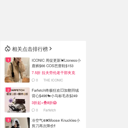
🇮🇹
意大利
🇦🇺
澳洲
🇳🇿
新西兰
相关点击排行榜
ICONIC 周促更新💓Lioness小
鹿裤$66 COS芭蕾鞋$153
7.5折 拉夫劳伦老干部夹克
$419
0
THE ICONIC
Farfetch终极狂欢💥加鹅羽绒
背心$496🐎小马标毛衣$249
3折起+叠8折😱
0
Farfetch
冷空气❄️❌️Moose Knuckles小
剪刀再次降价❗️