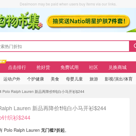
Dealmoon may be paid when users buy items via our links.
点击排行
抢好货
免费试用
社区
兑换商城
运动户外
个护健康
美食
母婴儿童
旅游
影视/演出/体育
 Polo Ralph Lauren 新品再降价❗️纯白小马开衫$244
 Ralph Lauren 新品再降价❗️纯白小马开衫$244
o针织衫$244
 Polo Ralph Lauren
无门槛7折起
。