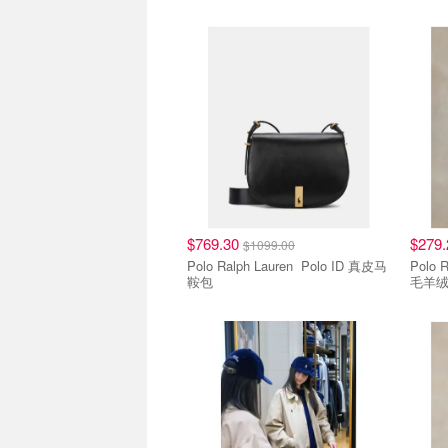
$769.30
$279
$1099.00
Polo Ralph Lauren Polo ID 真皮马
Polo Ralph
鞍包
毛羊