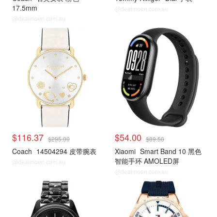
17.5mm
@dealmoon.com.au
@dealmoon.com.au
$116.37
$54.00
$295.00
$89.50
Coach
14504294 皮带腕表
Xiaomi
Smart Band 10 黑色
智能手环 AMOLED屏
@dealmoon.com.au
@dealmoon.com.au