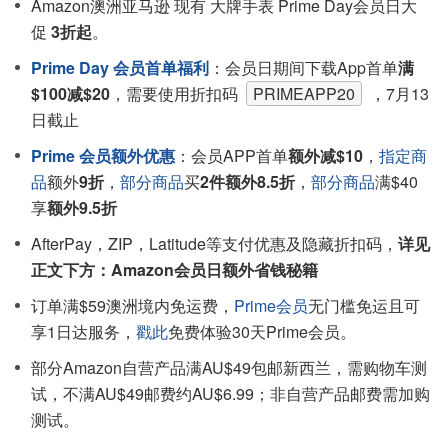
Amazon澳洲亚马逊 现有 大牌手表 Prime Day会员日大
促
3折起
。
Prime Day 会员首单福利
：会员日期间下载App首单
满
$100减$20
，需要使用折扣码
PRIMEAPP20
，7月13
日截止
Prime 会员额外优惠
：会员APP首单
额外减$10
，
指定商
品
额外
9折
，
部分商品
买
2件额外8.5折
，
部分商品
满$40
享
额外9.5折
AfterPay，ZIP，Latitude等支付优惠及隐藏折扣码，
详见
正文下方：Amazon会员日额外省钱秘籍
订单满$59澳洲境内免运费，
Prime会员
无门槛免运且可
享1日达服务，
戳此
免费体验30天Prime会员。
部分Amazon自营产品满AU$49包邮新西兰，需购物车测
试，不满AU$49邮费约AU$6.99；非自营产品邮费需加购
测试。