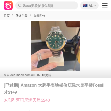
🇦🇺
Sasa美妆护肤3.5折
AU
lululemon折扣上新
SSENSE年中3折
FreshBeauty好价汇总
Cettire降价+叠9折
Farfetch折上8折
WWS Coles超市实拍
viagogo二手票捡漏
Myer清仓1折起
The Outnet奢牌1折起
David Jones 3折起
Flannels大牌1折
Perfumes Club护肤1折
AMIRO返校季6.2折
Oweek抽奖送Airpods
Amazon折扣汇总
eToro入金$200送$50
Amazon数码好物
ICONIC本周7.5折
ThedoubleF高奢地板价
Moose Knuckles 6折
丝芙兰5折起
EUFY官网3.7折起
Selenichast首饰2折
Trip机票酒店促销
YSL送5件彩妆礼
Amazon家居好物
BIGBANG巡演开票
David Jones时尚3折
Amazon美妆护肤
雅漾大喷$8
过敏原检测盒$33
伊索独家赠50ml沐浴露
科颜氏清仓3折
SEALIFE海洋馆门票6折
丝塔芙大白罐$16
订阅Newsletter送香薰
Cult Beauty 6.8折
Harrods圣诞日历2.3折
LN-CC奢牌私促3折
d'Alba空姐喷雾$16
EVE LOM套装逆天2折
Bernardelli独家4折
Adore Beauty 6折起
CT圣诞日历
Mytheresa奢品2.7折
Luxury Escapes 9折
Currentbody美容仪9折
卡诗9折+赠4件礼
MOON Garden Live
首页
服饰手袋
女表配饰
来自
dealmoon.com.au
07-13更新
[已过期] Amazon 大牌手表地板价💥绿水鬼平替Fossil
才$149
3折起 阿玛尼满天星$248