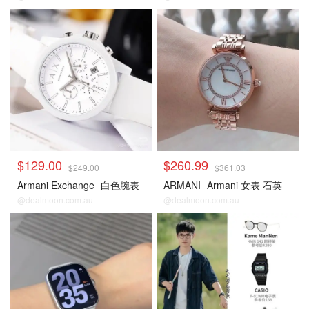
$129.00
$260.99
$249.00
$361.03
Armani Exchange
白色腕表
ARMANI
Armani 女表 石英
@dealmoon.com.au
@dealmoon.com.au