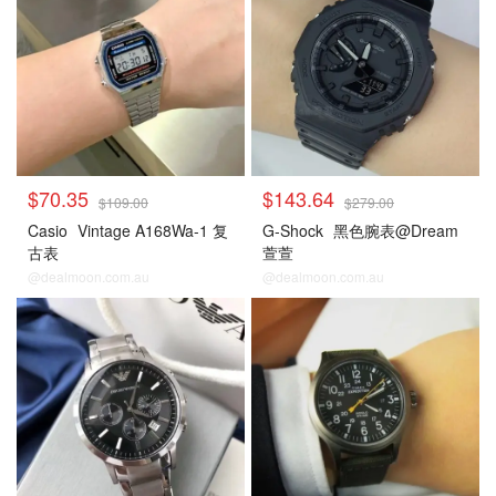
$70.35
$143.64
$109.00
$279.00
Casio
Vintage A168Wa-1 复
G-Shock
黑色腕表@Dream
古表
萱萱
@dealmoon.com.au
@dealmoon.com.au