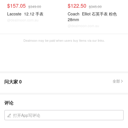
$157.05
$122.50
$349.00
$345.00
Lacoste
12.12 手表
Coach
Elliot 石英手表 粉色
28mm
@dealmoon.com.au
@dealmoon.com.au
Dealmoon may be paid when users buy items via our links.
问大家
0
全部
评论
打开App写评论