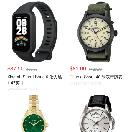
$37.50
$81.00
$59.50
$120.00
Xiaomi
Smart Band 9 活力黑
Timex
Scout 40 绿表带腕表
1.47英寸
@dealmoon.com.au
@dealmoon.com.au