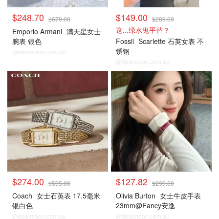
$248.70
$149.00
$679.00
$289.00
这...绿水鬼平替？
Emporio Armani
满天星女士
腕表 银色
Fossil
Scarlette 石英女表 不
锈钢
@dealmoon.com.au
@dealmoon.com.au
$274.00
$127.82
$595.00
$299.00
Coach
女士石英表 17.5毫米
Olivia Burton
女士牛皮手表
银白色
23mm@Fancy安逸
@dealmoon.com.au
@dealmoon.com.au