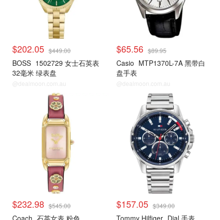
$202.05
$65.56
$449.00
$89.95
BOSS
1502729 女士石英表
Casio
MTP1370L-7A 黑带白
32毫米 绿表盘
盘手表
@dealmoon.com.au
@dealmoon.com.au
$232.98
$157.05
$545.00
$349.00
Coach
石英女表 粉色
Tommy Hilfiger
Dial 手表