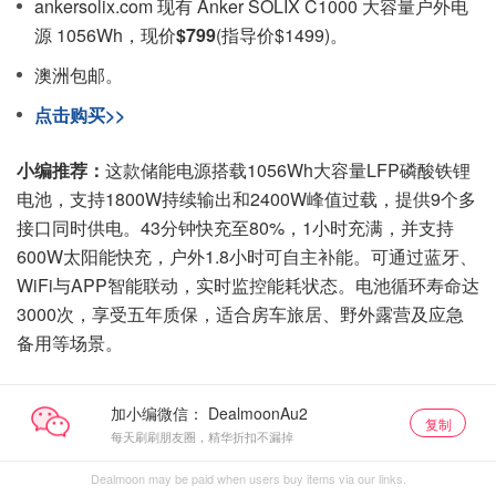
ankersolix.com 现有 Anker SOLIX C1000 大容量户外电
源 1056Wh，现价
$799
(指导价$1499)。
澳洲包邮。
点击购买>>
小编推荐：
这款储能电源搭载1056Wh大容量LFP磷酸铁锂
电池，支持1800W持续输出和2400W峰值过载，提供9个多
接口同时供电。43分钟快充至80%，1小时充满，并支持
600W太阳能快充，户外1.8小时可自主补能。可通过蓝牙、
WiFi与APP智能联动，实时监控能耗状态。电池循环寿命达
3000次，享受五年质保，适合房车旅居、野外露营及应急
备用等场景。
加小编微信：
复制
每天刷刷朋友圈，精华折扣不漏掉
Dealmoon may be paid when users buy items via our links.