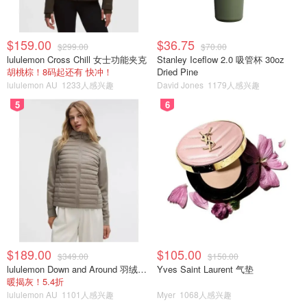
$159.00
$36.75
$299.00
$70.00
lululemon Cross Chill 女士功能夹克
Stanley Iceflow 2.0 吸管杯 30oz
胡桃棕！8码起还有 快冲！
Dried Pine
lululemon AU
1233人感兴趣
David Jones
1179人感兴趣
5
6
$189.00
$105.00
$349.00
$150.00
lululemon Down and Around 羽绒夹克
Yves Saint Laurent 气垫
暖揭灰！5.4折
lululemon AU
1101人感兴趣
Myer
1068人感兴趣