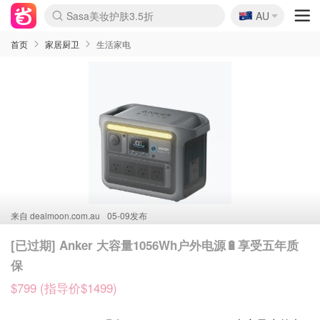
🇦🇺
Sasa美妆护肤3.5折
AU
lululemon折扣上新
SSENSE年中2.5折
FreshBeauty好价汇总
Cettire降价+叠9折
WWS Coles超市实拍
viagogo二手票捡漏
Myer超级周末
The Outnet奢牌1折起
David Jones 3折起
Flannels大牌1折
Perfumes Club护肤1折
AMIRO面罩$251
Amazon折扣汇总
eToro入金$200送$50
Amazon数码好物
ICONIC本周7.5折
ThedoubleF高奢地板价
Moose Knuckles 6折
丝芙兰5折起
EUFY摄像头$98
Selenichast首饰2折
Trip机票酒店促销
YSL送5件彩妆礼
Amazon家居好物
Amazon美妆护肤
雅漾大喷$8
过敏原检测盒$33
伊索独家赠50ml沐浴露
科颜氏高保湿面霜$29
SEALIFE海洋馆门票6折
丝塔芙大白罐$16
订阅Newsletter送香薰
Cult Beauty 6.8折
Harrods圣诞日历$525
LN-CC奢牌私促3折
d'Alba空姐喷雾$16
EVE LOM套装£56
Bernardelli独家4折
Adore Beauty 6折起
CT圣诞日历
Mytheresa奢品2.7折
Luxury Escapes 9折
Currentbody美容仪$881
MOON Garden Live
Roborock扫地机$649
Tingo Life水杯$24
Valentino官网5折
CR洗护套装$23
修丽可4件套$159
Myer彩妆2件7折
GANNI官网4.5折
Stylevana韩妆4折
Tessabit高奢8.5折
OGX洗发水$11
Amazon阿德莱德次日达
卡诗8.5折+赠礼
Philips Hue灯具8折
首页
家居厨卫
生活家电
来自
dealmoon.com.au
05-09发布
[已过期] Anker 大容量1056Wh户外电源🔋享受五年质
保
$799 (指导价$1499)