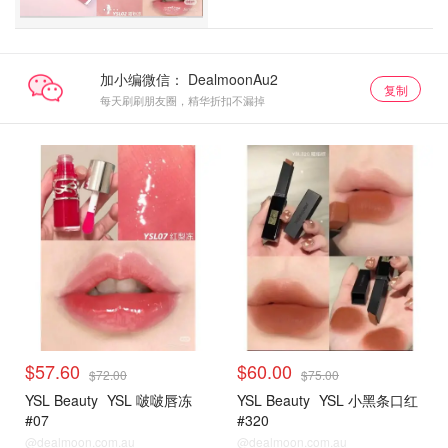
加小编微信：
复制
每天刷刷朋友圈，精华折扣不漏掉
$57.60
$60.00
$72.00
$75.00
YSL Beauty
YSL 啵啵唇冻
YSL Beauty
YSL 小黑条口红
#07
#320
@dealmoon.com.au
@dealmoon.com.au