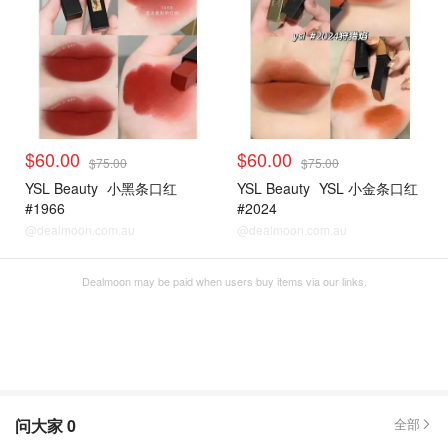
$60.00
$60.00
$75.00
$75.00
YSL Beauty
小黑条口红
YSL Beauty
YSL 小金条口红
#1966
#2024
@dealmoon.com.au
@dealmoon.com.au
Dealmoon may be paid when users buy items via our links.
问大家
0
全部