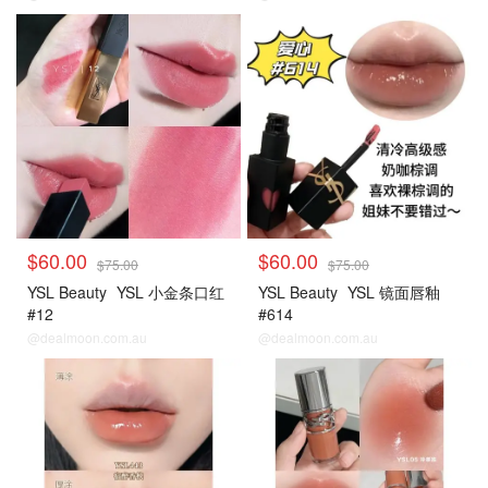
$60.00
$60.00
$75.00
$75.00
YSL Beauty
YSL 小金条口红
YSL Beauty
YSL 镜面唇釉
#12
#614
@dealmoon.com.au
@dealmoon.com.au