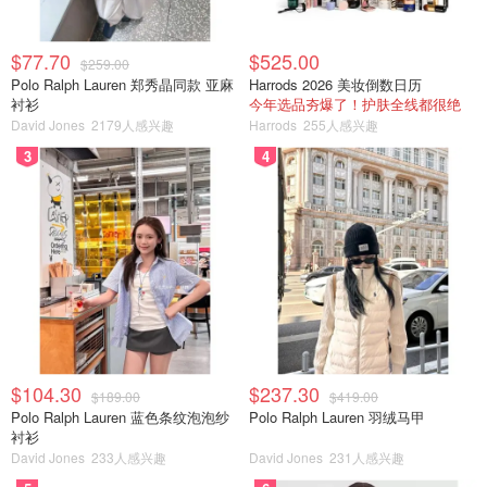
$77.70
$525.00
$259.00
Polo Ralph Lauren 郑秀晶同款 亚麻
Harrods 2026 美妆倒数日历
衬衫
今年选品夯爆了！护肤全线都很绝
David Jones
2179人感兴趣
Harrods
255人感兴趣
3
4
$104.30
$237.30
$189.00
$419.00
Polo Ralph Lauren 蓝色条纹泡泡纱
Polo Ralph Lauren 羽绒马甲
衬衫
David Jones
233人感兴趣
David Jones
231人感兴趣