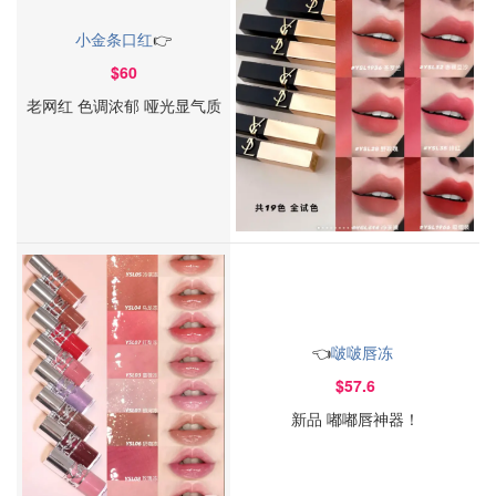
小金条口红
👉
$60
老网红 色调浓郁 哑光显气质
👈
啵啵唇冻
$57.6
新品 嘟嘟唇神器！