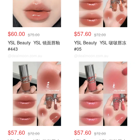
$60.00
$57.60
$75.00
$72.00
YSL Beauty
YSL 镜面唇釉
YSL Beauty
YSL 啵啵唇冻
#443
#05
@dealmoon.com.au
@dealmoon.com.au
$57.60
$57.60
$72.00
$72.00