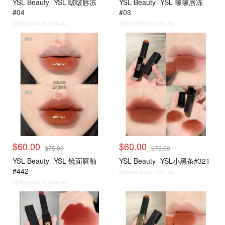
YSL Beauty
YSL 啵啵唇冻
YSL Beauty
YSL 啵啵唇冻
#04
#03
@dealmoon.com.au
@dealmoon.com.au
$60.00
$60.00
$75.00
$75.00
YSL Beauty
YSL 镜面唇釉
YSL Beauty
YSL小黑条#321
#442
@dealmoon.com.au
@dealmoon.com.au