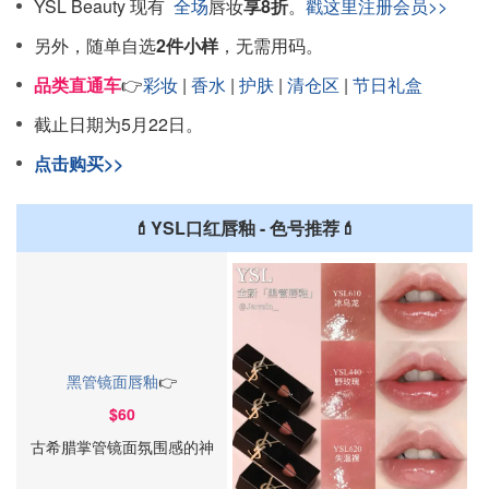
YSL Beauty 现有
全场
唇妆
享8折
。
戳这里注册会员>>
另外，随单自选
2件小样
，无需用码。
品类直通车
👉
彩妆
|
香水
|
护肤
|
清仓区
|
节日礼盒
截止日期为5月22日。
点击购买>>
💄YSL口红唇釉 - 色号推荐💄
黑管镜面唇釉
👉
$60
古希腊掌管镜面氛围感的神