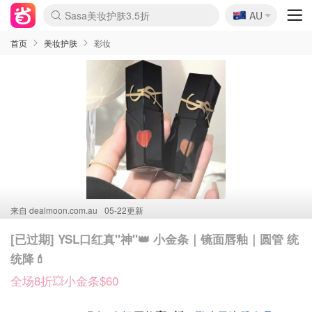
🇦🇺
Sasa美妆护肤3.5折
AU
lululemon本周上新
SSENSE年中3折
FreshBeauty好价汇总
Cettire降价+叠9折
Farfetch折上8折
WWS Coles超市实拍
viagogo二手票捡漏
Myer清仓1折起
The Outnet奢牌1折起
David Jones 3折起
Flannels大牌1折
Perfumes Club护肤1折
AMIRO返校季6.2折
Oweek抽奖送Airpods
Amazon折扣汇总
eToro入金$200送$50
Amazon数码好物
ICONIC本周7.5折
ThedoubleF高奢地板价
Moose Knuckles 6折
丝芙兰5折起
EUFY官网3.7折起
Selenichast首饰2折
Trip机票酒店促销
YSL送5件彩妆礼
Amazon家居好物
BIGBANG巡演开票
David Jones时尚3折
Amazon美妆护肤
雅漾大喷$8
过敏原检测盒$33
伊索独家赠50ml沐浴露
科颜氏送高保湿面霜
SEALIFE海洋馆门票6折
丝塔芙大白罐$16
订阅Newsletter送香薰
Cult Beauty 6.8折
Harrods圣诞日历2.3折
LN-CC奢牌私促3折
d'Alba空姐喷雾$16
EVE LOM套装逆天2折
Bernardelli独家4折
Adore Beauty 6折起
CT圣诞日历
Mytheresa奢品2.7折
首页
美妆护肤
彩妆
来自
dealmoon.com.au
05-22更新
[已过期] YSL口红真"神"👑 小金条｜镜面唇釉｜圆管 统
统降💄
全场8折💥小金条$60