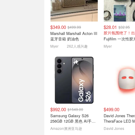
$349.00
$28.01
$499.99
$32.95
Fire TV Stick 4K Plus 高清
Philips Hue 
胶片氛围绝了！出
Marshall Marshall Acton III
电视棒 半价秒杀！
$375，显示器背光
蓝牙音箱 奶油色
Fujifilm 一次性
$49.00
$99.00
Myer
262人感兴趣
Myer
$992.00
$499.00
$1549.00
Xbox 无线游戏手柄 红色
The Good Guy
Samsung Galaxy S26
David Jones The
Tefal空气炸锅$19
256GB 12GB 黑色 AI手机
TheraFace LED M
Dyson吸尘器$364
$74.00
$104.00
华硕笔记本电脑$9
50MP
光疗面罩
Amazon澳洲亚马逊
David Jones