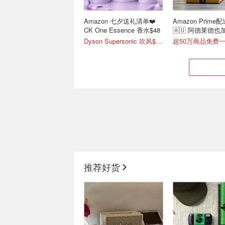
Amazon 七夕送礼清单❤️
Amazon Prime
CK One Essence 香水$48
🇦🇺 阿德莱德
达！
Dyson Supersonic 吹风$548
Amazon 8月数码清单丨
Philips Hue 
SONY WH-CH720N降噪耳
低至8折入手氛围
推荐好货
机$147
哈曼卡顿 水晶4代$399