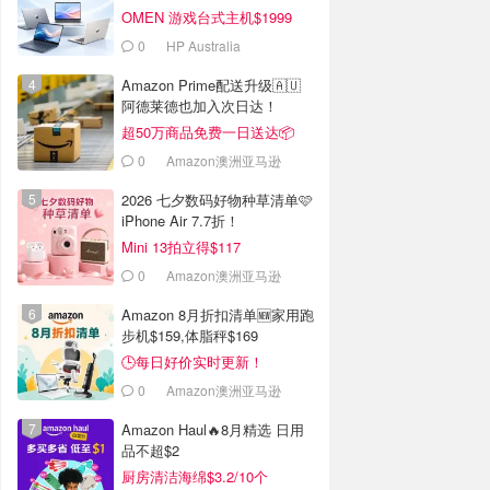
OMEN 游戏台式主机$1999
0
HP Australia
Amazon Prime配送升级🇦🇺
阿德莱德也加入次日达！
超50万商品免费一日送达📦
0
Amazon澳洲亚马逊
2026 七夕数码好物种草清单🩷
iPhone Air 7.7折！
Mini 13拍立得$117
0
Amazon澳洲亚马逊
Amazon 8月折扣清单🆕家用跑
步机$159,体脂秤$169
🕒每日好价实时更新！
0
Amazon澳洲亚马逊
Amazon Haul🔥8月精选 日用
品不超$2
厨房清洁海绵$3.2/10个