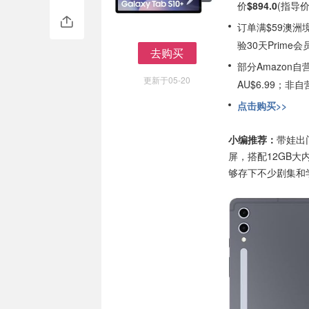
价
$894.0
(指导价$
订单满$59澳洲
验30天Prime会
去购买
部分Amazon
去购买
更新于05-20
AU$6.99；
点击购买>>
小编推荐：
带娃出
屏，搭配12GB大
够存下不少剧集和学