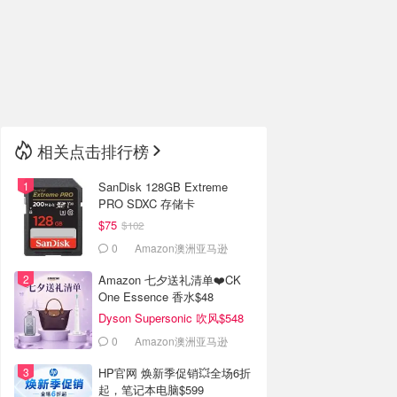
🇮🇹
意大利
🇦🇺
澳洲
🇳🇿
新西兰
相关点击排行榜
SanDisk 128GB Extreme
PRO SDXC 存储卡
$75
$102
0
Amazon澳洲亚马逊
Amazon 七夕送礼清单❤️CK
One Essence 香水$48
Dyson Supersonic 吹风$548
0
Amazon澳洲亚马逊
HP官网 焕新季促销💥全场6折
起，笔记本电脑$599