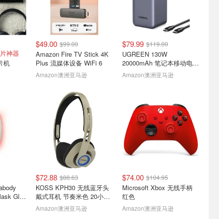
$49.00
$79.99
$99.00
$119.00
电视智能灯带
JB Hi-Fi 8月海报📢Dyson
Logitech Casa Pop Up
片神器
Amazon Fire TV Stick 4K
UGREEN 130W
灯$111
吸尘器$384,Sony耳机立减
Desk 笔记本支架套装
胶片机
Plus 流媒体设备 WiFi 6
20000mAh 笔记本移动电源
$150
电竞房、桌搭、追剧党都适合！
7月30日-8月12日最新海报！
无线键盘触控板
3口 快充 TFT显示
Amazon澳洲亚马逊
Amazon澳洲亚马逊
$72.88
$74.00
$88.63
$104.95
s 8月海报丨
Logitech 塞车游戏专用方向
Seagate BarraCuda 3.5英
rabody
KOSS KPH30 无线蓝牙头
Microsoft Xbox 无线手柄
9，
盘+踏板 近期好价！
寸 1TB SATA硬盘
ask Glo
戴式耳机 节奏米色 20小时
红色
99
G920仅$348
$129.00
$153.00
续航
Amazon澳洲亚马逊
Amazon澳洲亚马逊