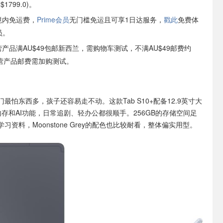
1799.0)。
境内免运费，
Prime会员
无门槛免运且可享1日达服务，
戳此
免费体
员。
自营产品满AU$49包邮新西兰，需购物车测试，不满AU$49邮费约
非自营产品邮费需加购测试。
门最怕东西多，孩子还容易走不动。这款Tab S10+配备12.9英寸大
内存和AI功能，日常追剧、轻办公都很顺手。256GB的存储空间足
习资料，Moonstone Grey的配色也比较耐看，整体偏实用型。