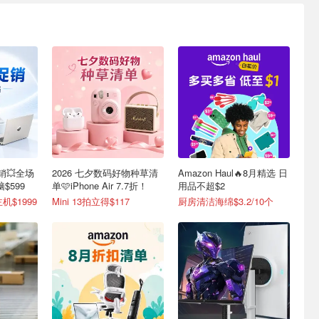
销💥全场
2026 七夕数码好物种草清
Amazon Haul🔥8月精选 日
$599
单🩷iPhone Air 7.7折！
用品不超$2
机$1999
Mini 13拍立得$117
厨房清洁海绵$3.2/10个