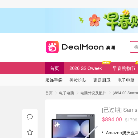
首页
2026 S2 Oweek
早春购物节
服饰手袋
美妆护肤
家居厨卫
电子电脑
首页
电子电脑
电脑外设及配件
$894.00 Sams
[已过期]
Sams
$894.00
$1799
Amazon澳洲亚马逊