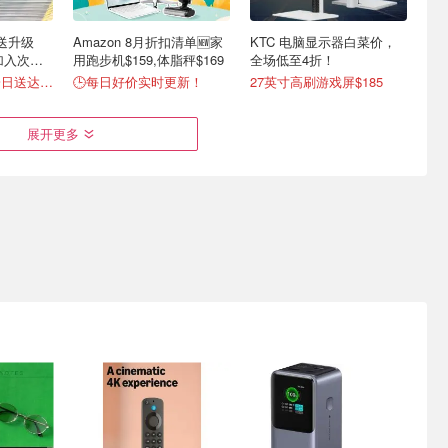
配送升级
Amazon 8月折扣清单🆕家
KTC 电脑显示器白菜价，
也加入次日
用跑步机$159,体脂秤$169
全场低至4折！
超50万商品免费一日送达📦
🕒每日好价实时更新！
27英寸高刷游戏屏$185
展开更多
热门灯光推荐
Philips Hue独家优惠上线🔥
Kindle 6英寸 16GB 防眩光
灯！
智能照明全场8折！
电子书 8折！
澳洲留学租房氛围改造看这！
落地灯$287，电视灯带$431
$159.00
$199.00