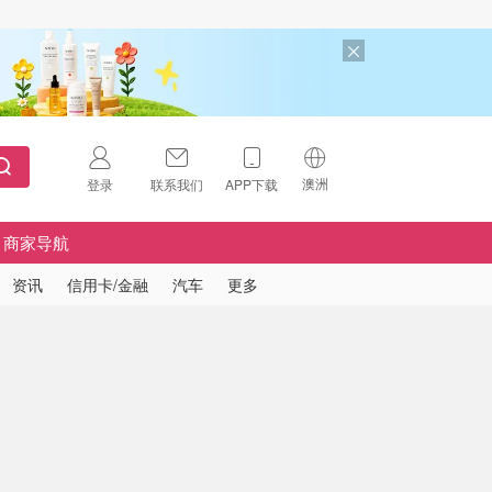
澳洲
登录
联系我们
APP下载
🇺🇸
美国
商家导航
🇨🇳
中国
资讯
信用卡/金融
汽车
更多
🇨🇦
加拿大
扫码下载 App
🇬🇧
英国
Download on the
App Store
🇩🇪
德国
Download the
Android App
🇫🇷
法国