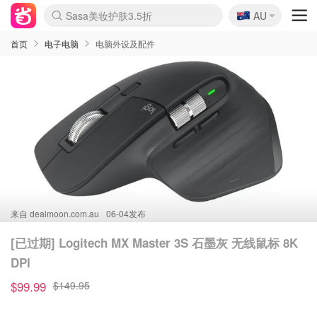
🇦🇺
Sasa美妆护肤3.5折
AU
lululemon折扣上新
SSENSE年中3折
FreshBeauty好价汇总
Cettire降价+叠9折
Farfetch折上8折
WWS Coles超市实拍
viagogo二手票捡漏
Myer清仓1折起
The Outnet奢牌1折起
David Jones 3折起
Flannels大牌1折
Perfumes Club护肤1折
AMIRO返校季6.2折
Oweek抽奖送Airpods
Amazon折扣汇总
eToro入金$200送$50
Amazon数码好物
ICONIC本周7.5折
ThedoubleF高奢地板价
Moose Knuckles 6折
丝芙兰5折起
EUFY官网3.7折起
Selenichast首饰2折
Trip机票酒店促销
YSL送5件彩妆礼
Amazon家居好物
BIGBANG巡演开票
David Jones时尚3折
Amazon美妆护肤
雅漾大喷$8
过敏原检测盒$33
伊索独家赠50ml沐浴露
科颜氏清仓3折
SEALIFE海洋馆门票6折
丝塔芙大白罐$16
订阅Newsletter送香薰
Cult Beauty 6.8折
Harrods圣诞日历2.3折
LN-CC奢牌私促3折
d'Alba空姐喷雾$16
EVE LOM套装逆天2折
Bernardelli独家4折
Adore Beauty 6折起
CT圣诞日历
Mytheresa奢品2.7折
Luxury Escapes 9折
Currentbody美容仪9折
MOON Garden Live
ALLSAINTS美衣3折
Roborock扫地机3.7折
Tingo Life水杯$24
Valentino官网5折
CR洗发护发6.3折
首页
电子电脑
电脑外设及配件
来自
dealmoon.com.au
06-04发布
[已过期] Logitech MX Master 3S 石墨灰 无线鼠标 8K
DPI
$99.99
$149.95