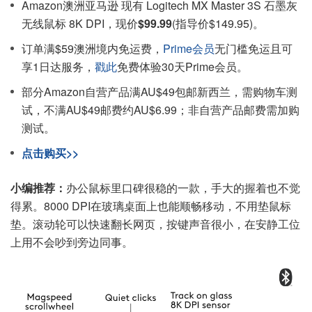
Amazon澳洲亚马逊 现有 Logitech MX Master 3S 石墨灰
无线鼠标 8K DPI，现价
$99.99
(指导价$149.95)。
订单满$59澳洲境内免运费，
Prime会员
无门槛免运且可
享1日达服务，
戳此
免费体验30天Prime会员。
部分Amazon自营产品满AU$49包邮新西兰，需购物车测
试，不满AU$49邮费约AU$6.99；非自营产品邮费需加购
测试。
点击购买>>
小编推荐：
办公鼠标里口碑很稳的一款，手大的握着也不觉
得累。8000 DPI在玻璃桌面上也能顺畅移动，不用垫鼠标
垫。滚动轮可以快速翻长网页，按键声音很小，在安静工位
上用不会吵到旁边同事。