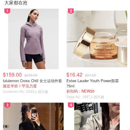
大家都在抢
1
2
$159.00
$16.42
$299.00
$51.25
lululemon Cross Chill 女士运动外套
Estee Lauder Youth Power面霜
接近半价！罕见力度
75ml
折扣码：NEW20
lululemon AU
2033人感兴趣
Sasa AU
1897人感兴趣
3
4