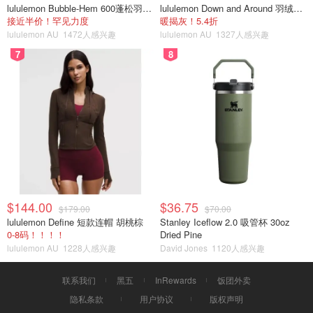
lululemon Bubble-Hem 600蓬松羽绒夹克
lululemon Down and Around 羽绒夹克
接近半价！罕见力度
暖揭灰！5.4折
lululemon AU
1472人感兴趣
lululemon AU
1327人感兴趣
7
8
$144.00
$36.75
$179.00
$70.00
lululemon Define 短款连帽 胡桃棕
Stanley Iceflow 2.0 吸管杯 30oz
0-8码！！！！
Dried Pine
lululemon AU
1228人感兴趣
David Jones
1120人感兴趣
联系我们
黑五
InRewards
饭团外卖
隐私条款
用户协议
版权声明